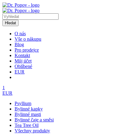
Hledat
O nás
Vše o nákupu
Blog
Pro prodejce
Kontakt
Můj účet
Oblíbené
EUR
1
EUR
Psyllium
Bylinné kapky
Bylinné masti
Bylinné čaje a směsi
Tea Tree Oil
Všechny produkty