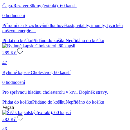
Čaga-Rezavec šikmý (extrakt), 60 kapslí
0 hodnocení
Přírodní dar k zachování dlouhověkosti, vitality, imunity, fyzické i
duševní energie....
Přidat do košíku
Přidáno do košíku
Nepřidáno do košíku
289
Kč
47
Bylinné kapsle Cholesterol, 60 kapslí
0 hodnocení
Pro správnou hladinu cholesterolu v krvi. Doplněk stravy.
Přidat do košíku
Přidáno do košíku
Nepřidáno do košíku
Vegan
282
Kč
46