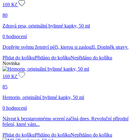
169
Kč
80
Zdravá prsa, originální bylinné kapky, 50 ml
0 hodnocení
Dopřejte svému ženství péči, kterou si zaslouží. Doplněk stravy.
Přidat do košíku
Přidáno do košíku
Nepřidáno do košíku
Novinka
169
Kč
85
Hemorin, originální bylinné kapky, 50 ml
0 hodnocení
Návrat k bezstarostnému sezení začíná dnes. Revoluční přírodní
řešení, které vám...
Přidat do košíku
Přidáno do košíku
Nepřidáno do košíku