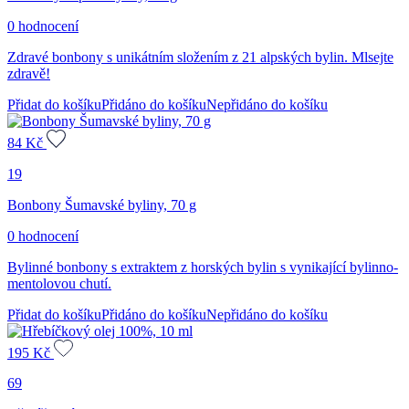
0 hodnocení
Zdravé bonbony s unikátním složením z 21 alpských bylin. Mlsejte
zdravě!
Přidat do košíku
Přidáno do košíku
Nepřidáno do košíku
84
Kč
19
Bonbony Šumavské byliny, 70 g
0 hodnocení
Bylinné bonbony s extraktem z horských bylin s vynikající bylinno-
mentolovou chutí.
Přidat do košíku
Přidáno do košíku
Nepřidáno do košíku
195
Kč
69