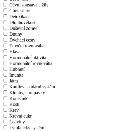
Cévní soustava a žíly
Cholesterol
Detoxikace
Dlouhověkost
Duševní zdraví
Dutiny
Dýchací cesty
Emoční rovnováha
Hlava
Hormonální aktivita
Hormonální rovnováha
Hubnutí
Imunita
Játra
Kardiovaskulární systém
Klouby, chrupavky
Konečník
Kosti
Krev
Krevní cukr
Ledviny
Lymfatický systém