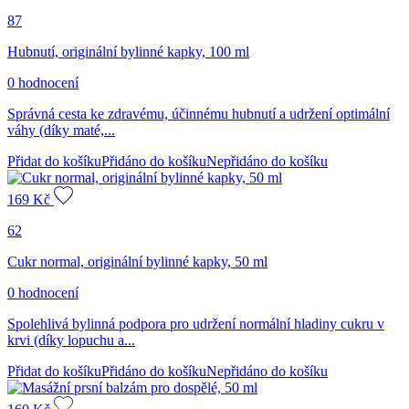
87
Hubnutí, originální bylinné kapky, 100 ml
0 hodnocení
Správná cesta ke zdravému, účinnému hubnutí a udržení optimální
váhy (díky maté,...
Přidat do košíku
Přidáno do košíku
Nepřidáno do košíku
169
Kč
62
Cukr normal, originální bylinné kapky, 50 ml
0 hodnocení
Spolehlivá bylinná podpora pro udržení normální hladiny cukru v
krvi (díky lopuchu a...
Přidat do košíku
Přidáno do košíku
Nepřidáno do košíku
160
Kč