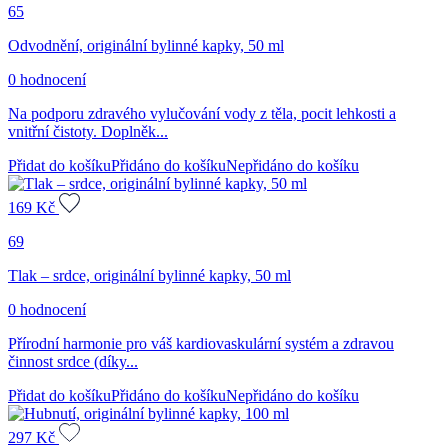
65
Odvodnění, originální bylinné kapky, 50 ml
0 hodnocení
Na podporu zdravého vylučování vody z těla, pocit lehkosti a
vnitřní čistoty. Doplněk...
Přidat do košíku
Přidáno do košíku
Nepřidáno do košíku
169
Kč
69
Tlak – srdce, originální bylinné kapky, 50 ml
0 hodnocení
Přírodní harmonie pro váš kardiovaskulární systém a zdravou
činnost srdce (díky...
Přidat do košíku
Přidáno do košíku
Nepřidáno do košíku
297
Kč