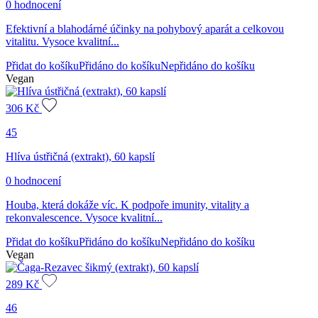
0 hodnocení
Efektivní a blahodárné účinky na pohybový aparát a celkovou
vitalitu. Vysoce kvalitní...
Přidat do košíku
Přidáno do košíku
Nepřidáno do košíku
Vegan
306
Kč
45
Hlíva ústřičná (extrakt), 60 kapslí
0 hodnocení
Houba, která dokáže víc. K podpoře imunity, vitality a
rekonvalescence. Vysoce kvalitní...
Přidat do košíku
Přidáno do košíku
Nepřidáno do košíku
Vegan
289
Kč
46