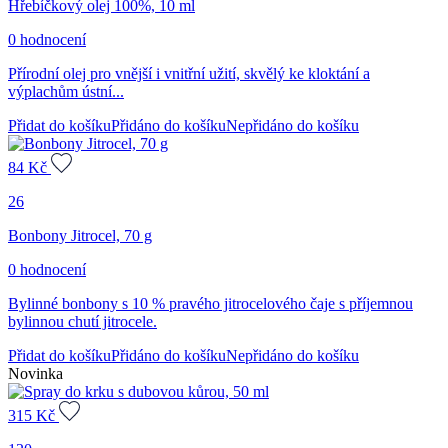
Hřebíčkový olej 100%, 10 ml
0 hodnocení
Přírodní olej pro vnější i vnitřní užití, skvělý ke kloktání a
výplachům ústní...
Přidat do košíku
Přidáno do košíku
Nepřidáno do košíku
84
Kč
26
Bonbony Jitrocel, 70 g
0 hodnocení
Bylinné bonbony s 10 % pravého jitrocelového čaje s příjemnou
bylinnou chutí jitrocele.
Přidat do košíku
Přidáno do košíku
Nepřidáno do košíku
Novinka
315
Kč