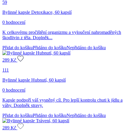
59
Bylinné kapsle Detoxikace, 60 kapslí
0 hodnocení
K celkovému pročištění organizmu a vyloučení nahromaděných
škodlivin z těla. Doplněk...
Přidat do košíku
Přidáno do košíku
Nepřidáno do košíku
289
Kč
111
Bylinné kapsle Hubnutí, 60 kapslí
0 hodnocení
Kapsle podpoří váš vysněný cíl. Pro lepší kontrolu chuti k jídlu a
váhy. Doplněk stravy.
Přidat do košíku
Přidáno do košíku
Nepřidáno do košíku
289
Kč