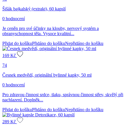
Šišák bajkalský (extrakt), 60 kapslí
0 hodnocení
Je ceněn pro své účinky na klouby, nervový systém a
obranyschopnost těla. Vysoce kvalitní...
Přidat do košíku
Přidáno do košíku
Nepřidáno do košíku
169
Kč
74
Česnek medvědí, originální bylinné kapky, 50 ml
0 hodnocení
Pro zdravou činnost srdce, tlaku, správnou činnost střev, skvělý při
nachlazení. Doplněk...
Přidat do košíku
Přidáno do košíku
Nepřidáno do košíku
289
Kč