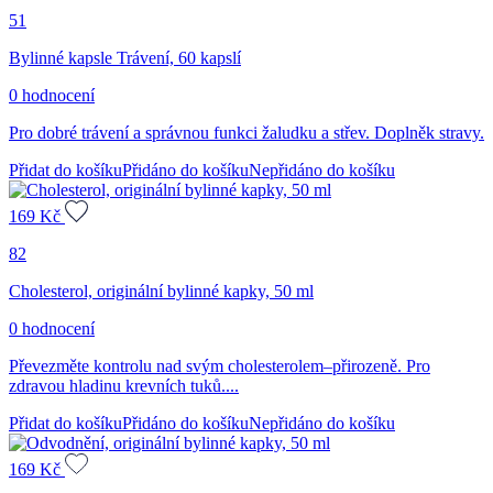
51
Bylinné kapsle Trávení, 60 kapslí
0 hodnocení
Pro dobré trávení a správnou funkci žaludku a střev. Doplněk stravy.
Přidat do košíku
Přidáno do košíku
Nepřidáno do košíku
169
Kč
82
Cholesterol, originální bylinné kapky, 50 ml
0 hodnocení
Převezměte kontrolu nad svým cholesterolem–přirozeně. Pro
zdravou hladinu krevních tuků....
Přidat do košíku
Přidáno do košíku
Nepřidáno do košíku
169
Kč