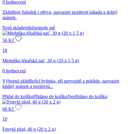
0 hodnocení
Zklidňuje žaludek i střeva, navozuje pozitivní náladu a dobrý
spánek.
Není skladem
Informujte mě
56
Kč
18
Meduňka lékařská nať, 30 g (20 x 1,5 g)
0 hodnocení
Výborná zklidňující bylinka, při nervozitě a neklidu, navozuje
klidný spánek a pozitivní...
Přidat do košíku
Přidáno do košíku
Nepřidáno do košíku
66
Kč
10
Fenykl plod, 40 g (20 x 2 g)