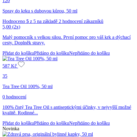
120
Spray do krku s dubovou kůrou, 50 ml
Hodnoceno
5
z 5 na základě
2
hodnocení zákazníků
5,00
(2x)
Malý pomocník s velkou silou. První pomoc pro váš krk a dýchací
cesty. Doplněk stravy.
Přidat do košíku
Přidáno do košíku
Nepřidáno do košíku
587
Kč
35
Tea Tree Oil 100%, 50 ml
0 hodnocení
100% čistý Tea Tree Oil s antiseptickými účinky, v nejvyšší možné
kvalitě. Rodinné...
Přidat do košíku
Přidáno do košíku
Nepřidáno do košíku
Novinka