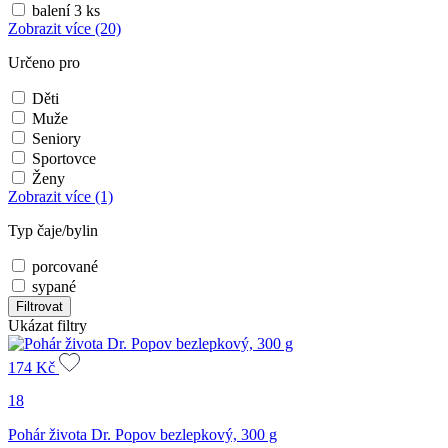
balení 3 ks
Zobrazit více
(20)
Určeno pro
Děti
Muže
Seniory
Sportovce
Ženy
Zobrazit více
(1)
Typ čaje/bylin
porcované
sypané
Filtrovat
Ukázat filtry
174
Kč
18
Pohár života Dr. Popov bezlepkový, 300 g