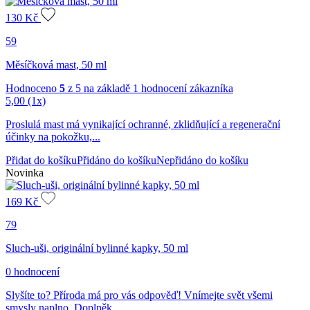
130
Kč
59
Měsíčková mast, 50 ml
Hodnoceno
5
z 5 na základě
1
hodnocení zákazníka
5,00
(1x)
Proslulá mast má vynikající ochranné, zklidňující a regenerační
účinky na pokožku,...
Přidat do košíku
Přidáno do košíku
Nepřidáno do košíku
Novinka
169
Kč
79
Sluch-uši, originální bylinné kapky, 50 ml
0 hodnocení
Slyšíte to? Příroda má pro vás odpověď! Vnímejte svět všemi
smysly naplno. Doplněk...