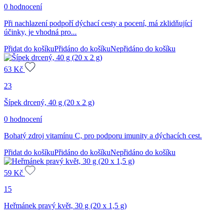
0 hodnocení
Při nachlazení podpoří dýchací cesty a pocení, má zklidňující
účinky, je vhodná pro...
Přidat do košíku
Přidáno do košíku
Nepřidáno do košíku
63
Kč
23
Šípek drcený, 40 g (20 x 2 g)
0 hodnocení
Bohatý zdroj vitamínu C, pro podporu imunity a dýchacích cest.
Přidat do košíku
Přidáno do košíku
Nepřidáno do košíku
59
Kč
15
Heřmánek pravý květ, 30 g (20 x 1,5 g)