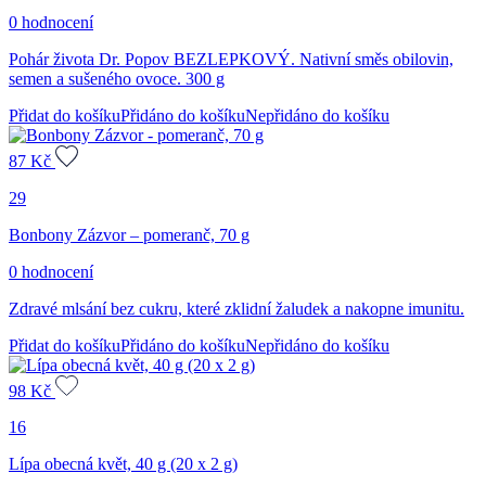
0 hodnocení
Pohár života Dr. Popov BEZLEPKOVÝ. Nativní směs obilovin,
semen a sušeného ovoce. 300 g
Přidat do košíku
Přidáno do košíku
Nepřidáno do košíku
87
Kč
29
Bonbony Zázvor – pomeranč, 70 g
0 hodnocení
Zdravé mlsání bez cukru, které zklidní žaludek a nakopne imunitu.
Přidat do košíku
Přidáno do košíku
Nepřidáno do košíku
98
Kč
16
Lípa obecná květ, 40 g (20 x 2 g)