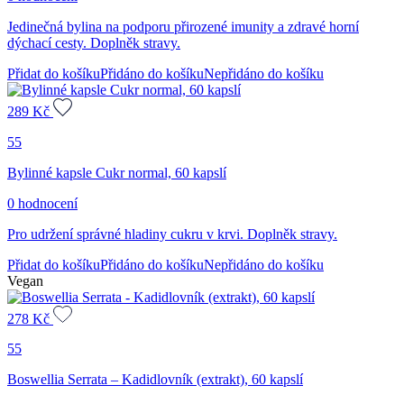
Jedinečná bylina na podporu přirozené imunity a zdravé horní
dýchací cesty. Doplněk stravy.
Přidat do košíku
Přidáno do košíku
Nepřidáno do košíku
289
Kč
55
Bylinné kapsle Cukr normal, 60 kapslí
0 hodnocení
Pro udržení správné hladiny cukru v krvi. Doplněk stravy.
Přidat do košíku
Přidáno do košíku
Nepřidáno do košíku
Vegan
278
Kč
55
Boswellia Serrata – Kadidlovník (extrakt), 60 kapslí