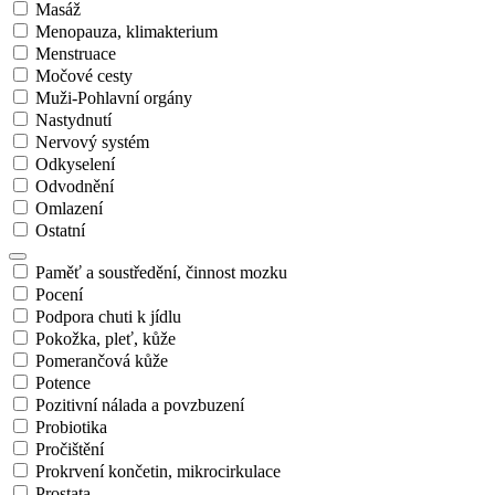
Masáž
Menopauza, klimakterium
Menstruace
Močové cesty
Muži-Pohlavní orgány
Nastydnutí
Nervový systém
Odkyselení
Odvodnění
Omlazení
Ostatní
Paměť a soustředění, činnost mozku
Pocení
Podpora chuti k jídlu
Pokožka, pleť, kůže
Pomerančová kůže
Potence
Pozitivní nálada a povzbuzení
Probiotika
Pročištění
Prokrvení končetin, mikrocirkulace
Prostata