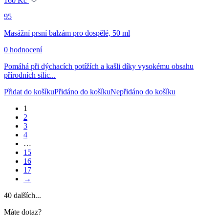
95
Masážní prsní balzám pro dospělé, 50 ml
0 hodnocení
Pomáhá při dýchacích potížích a kašli díky vysokému obsahu
přírodních silic...
Přidat do košíku
Přidáno do košíku
Nepřidáno do košíku
1
2
3
4
…
15
16
17
→
40
dalších...
Máte dotaz?