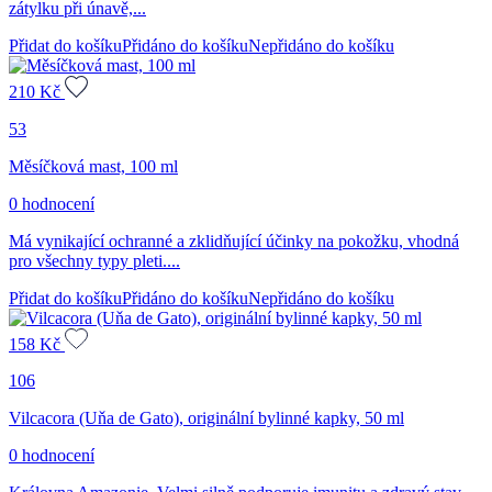
zátylku při únavě,...
Přidat do košíku
Přidáno do košíku
Nepřidáno do košíku
210
Kč
53
Měsíčková mast, 100 ml
0 hodnocení
Má vynikající ochranné a zklidňující účinky na pokožku, vhodná
pro všechny typy pleti....
Přidat do košíku
Přidáno do košíku
Nepřidáno do košíku
158
Kč
106
Vilcacora (Uňa de Gato), originální bylinné kapky, 50 ml
0 hodnocení