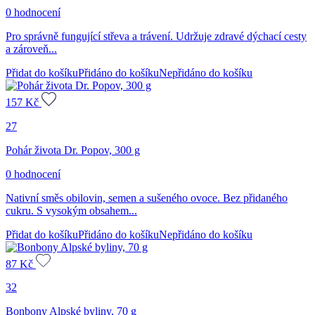
0 hodnocení
Pro správně fungující střeva a trávení. Udržuje zdravé dýchací cesty
a zároveň...
Přidat do košíku
Přidáno do košíku
Nepřidáno do košíku
157
Kč
27
Pohár života Dr. Popov, 300 g
0 hodnocení
Nativní směs obilovin, semen a sušeného ovoce. Bez přidaného
cukru. S vysokým obsahem...
Přidat do košíku
Přidáno do košíku
Nepřidáno do košíku
87
Kč
32
Bonbony Alpské byliny, 70 g