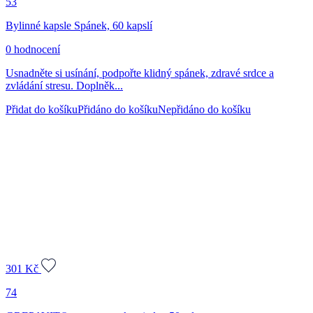
53
Bylinné kapsle Spánek, 60 kapslí
0 hodnocení
Usnadněte si usínání, podpořte klidný spánek, zdravé srdce a
zvládání stresu. Doplněk...
Přidat do košíku
Přidáno do košíku
Nepřidáno do košíku
301
Kč
74