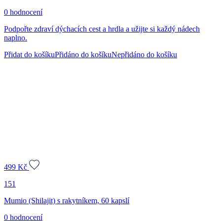
0 hodnocení
Podpořte zdraví dýchacích cest a hrdla a užijte si každý nádech
naplno.
Přidat do košíku
Přidáno do košíku
Nepřidáno do košíku
499
Kč
151
Mumio (Shilajit) s rakytníkem, 60 kapslí
0 hodnocení