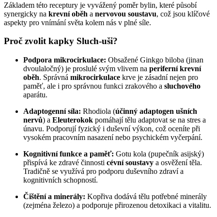
Základem této receptury je vyvážený poměr bylin, které působí
synergicky na
krevní oběh
a
nervovou soustavu
, což jsou klíčové
aspekty pro vnímání světa kolem nás v plné síle.
Proč zvolit kapky Sluch-uši?
Podpora mikrocirkulace:
Obsažené Ginkgo biloba (jinan
dvoulaločný) je proslulé svým vlivem na
periferní krevní
oběh
. Správná
mikrocirkulace
krve je zásadní nejen pro
paměť, ale i pro správnou funkci zrakového a
sluchového
aparátu.
Adaptogenní síla:
Rhodiola (
účinný adaptogen ušních
nervů
) a
Eleuterokok
pomáhají tělu adaptovat se na stres a
únavu. Podporují fyzický i duševní výkon, což oceníte při
vysokém pracovním nasazení nebo psychickém vyčerpání.
Kognitivní funkce a paměť:
Gotu kola (pupečník asijský)
přispívá ke zdravé činnosti
cévní soustavy
a osvěžení těla.
Tradičně se využívá pro podporu duševního zdraví a
kognitivních schopností.
Čištění a minerály:
Kopřiva dodává tělu potřebné minerály
(zejména železo) a podporuje přirozenou detoxikaci a vitalitu.