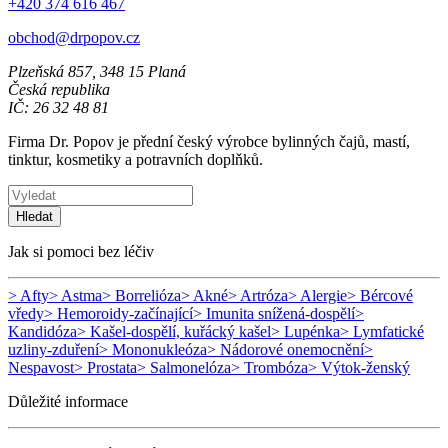
+420 374 616 467
obchod@drpopov.cz
Plzeňská 857, 348 15 Planá
Česká republika
IČ: 26 32 48 81
Firma Dr. Popov je přední český výrobce bylinných čajů, mastí,
tinktur, kosmetiky a potravních doplňků.
Hledat
Jak si pomoci bez léčiv
> Afty
> Astma
> Borrelióza
> Akné
> Artróza
> Alergie
> Bércové
vředy
> Hemoroidy-začínající
> Imunita snížená-dospělí
>
Kandidóza
> Kašel-dospělí, kuřácký kašel
> Lupénka
> Lymfatické
uzliny-zduření
> Mononukleóza
> Nádorové onemocnění
>
Nespavost
> Prostata
> Salmonelóza
> Trombóza
> Výtok-ženský
Důležité informace