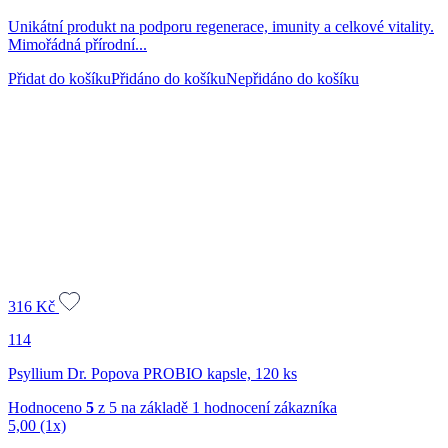
Unikátní produkt na podporu regenerace, imunity a celkové vitality.
Mimořádná přírodní...
Přidat do košíku
Přidáno do košíku
Nepřidáno do košíku
316
Kč
114
Psyllium Dr. Popova PROBIO kapsle, 120 ks
Hodnoceno
5
z 5 na základě
1
hodnocení zákazníka
5,00
(1x)