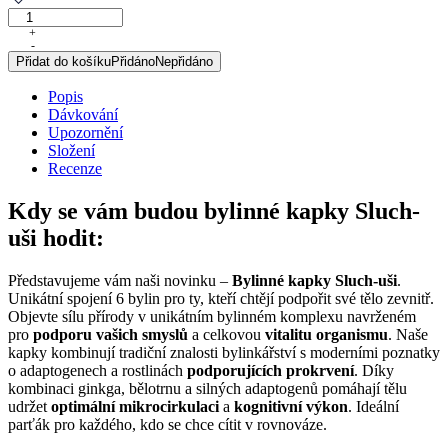
Sluch-
uši,
+
-
originální
Přidat do košíku
Přidáno
Nepřidáno
bylinné
kapky,
Popis
50
Dávkování
ml
Upozornění
množství
Složení
Recenze
Kdy se vám budou bylinné kapky Sluch-
uši hodit:
Představujeme vám naši novinku –
Bylinné kapky Sluch-uši
.
Unikátní spojení 6 bylin pro ty, kteří chtějí podpořit své tělo zevnitř.
Objevte sílu přírody v unikátním bylinném komplexu navrženém
pro
podporu vašich smyslů
a celkovou
vitalitu organismu
. Naše
kapky kombinují tradiční znalosti bylinkářství s moderními poznatky
o adaptogenech a rostlinách
podporujících prokrvení
. Díky
kombinaci ginkga, bělotrnu a silných adaptogenů pomáhají tělu
udržet
optimální mikrocirkulaci
a
kognitivní výkon
. Ideální
parťák pro každého, kdo se chce cítit v rovnováze.