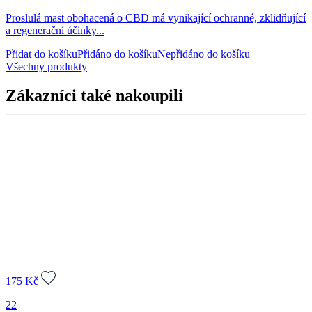
Proslulá mast obohacená o CBD má vynikající ochranné, zklidňující
a regenerační účinky...
Přidat do košíku
Přidáno do košíku
Nepřidáno do košíku
Všechny produkty
Zákazníci také nakoupili
175
Kč
22