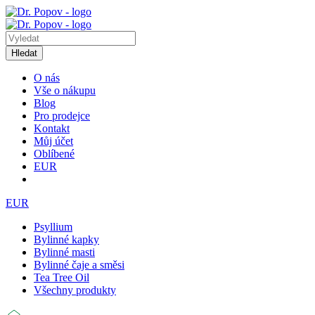
Hledat
O nás
Vše o nákupu
Blog
Pro prodejce
Kontakt
Můj účet
Oblíbené
EUR
EUR
Psyllium
Bylinné kapky
Bylinné masti
Bylinné čaje a směsi
Tea Tree Oil
Všechny produkty