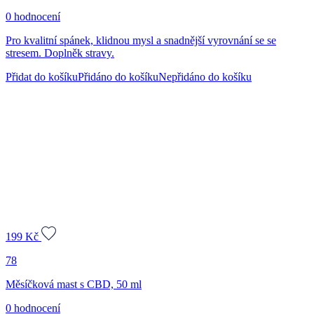
0 hodnocení
Pro kvalitní spánek, klidnou mysl a snadnější vyrovnání se se
stresem. Doplněk stravy.
Přidat do košíku
Přidáno do košíku
Nepřidáno do košíku
199
Kč
78
Měsíčková mast s CBD, 50 ml
0 hodnocení