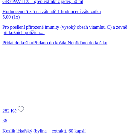
GREPAVIT® – grep extrakt z jader, 50 ml
Hodnoceno
5
z 5 na základě
1
hodnocení zákazníka
5,00
(1x)
Pro posílení přirozené imunity (vysoký obsah vitamínu C) a zevně
při kožních potížích....
Přidat do košíku
Přidáno do košíku
Nepřidáno do košíku
282
Kč
36
Kozlík lékařský (bylina + extrakt), 60 kapslí