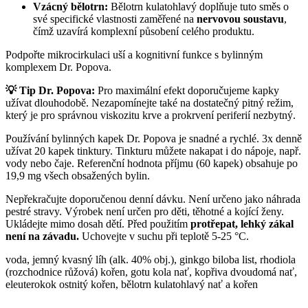
Vzácný bělotrn:
Bělotrn kulatohlavý doplňuje tuto směs o
své specifické vlastnosti zaměřené na
nervovou soustavu
,
čímž uzavírá komplexní působení celého produktu.
Podpořte mikrocirkulaci uší a kognitivní funkce s bylinným
komplexem Dr. Popova.
💡 Tip Dr. Popova:
Pro maximální efekt doporučujeme kapky
užívat dlouhodobě. Nezapomínejte také na dostatečný pitný režim,
který je pro správnou viskozitu krve a prokrvení periferií nezbytný.
Používání bylinných kapek Dr. Popova je snadné a rychlé. 3x denně
užívat 20 kapek tinktury. Tinkturu můžete nakapat i do nápoje, např.
vody nebo čaje. Referenční hodnota příjmu (60 kapek) obsahuje po
19,9 mg všech obsažených bylin.
Nepřekračujte doporučenou denní dávku. Není určeno jako náhrada
pestré stravy. Výrobek není určen pro děti, těhotné a kojící ženy.
Ukládejte mimo dosah dětí. Před použitím
protřepat, lehký zákal
není na závadu.
Uchovejte v suchu při teplotě 5-25 °C.
voda, jemný kvasný líh (alk. 40% obj.), ginkgo biloba list, rhodiola
(rozchodnice růžová) kořen, gotu kola nať, kopřiva dvoudomá nať,
eleuterokok ostnitý kořen, bělotrn kulatohlavý nať a kořen