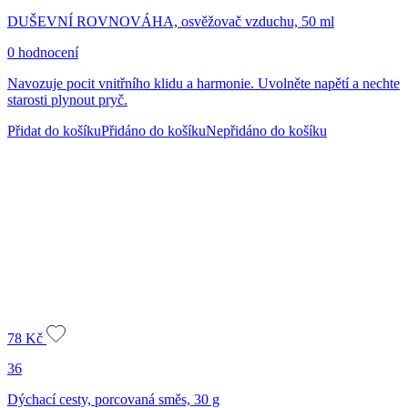
DUŠEVNÍ ROVNOVÁHA, osvěžovač vzduchu, 50 ml
0 hodnocení
Navozuje pocit vnitřního klidu a harmonie. Uvolněte napětí a nechte
starosti plynout pryč.
Přidat do košíku
Přidáno do košíku
Nepřidáno do košíku
78
Kč
36
Dýchací cesty, porcovaná směs, 30 g