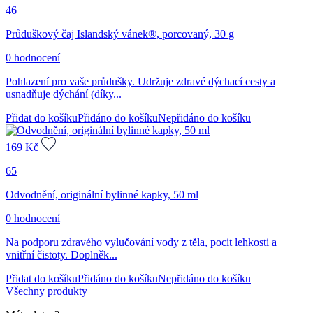
46
Průduškový čaj Islandský vánek®, porcovaný, 30 g
0 hodnocení
Pohlazení pro vaše průdušky. Udržuje zdravé dýchací cesty a
usnadňuje dýchání (díky...
Přidat do košíku
Přidáno do košíku
Nepřidáno do košíku
169
Kč
65
Odvodnění, originální bylinné kapky, 50 ml
0 hodnocení
Na podporu zdravého vylučování vody z těla, pocit lehkosti a
vnitřní čistoty. Doplněk...
Přidat do košíku
Přidáno do košíku
Nepřidáno do košíku
Všechny produkty