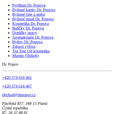
Psyllium Dr. Popova
Bylinné kapky Dr. Popova
Bylinné čaje a směsi
Bylinné masti Dr. Popova
Kosmetika Dr. Popova
Balíčky Dr. Popova
Doplňky stravy
Aromaterapie Dr. Popova
Byliny Dr. Popova
Zdravá výživa
Tea Tree Oil kosmetika
Mumio (Shilajit)
Dr. Popov
+420 374 616 461
+420 374 616 467
obchod@drpopov.cz
Plzeňská 857, 348 15 Planá
Česká republika
IČ: 26 32 48 81