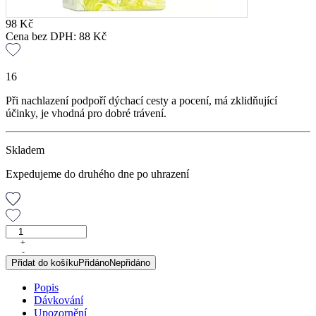
98
Kč
Cena bez DPH:
88
Kč
16
Při nachlazení podpoří dýchací cesty a pocení, má zklidňující
účinky, je vhodná pro dobré trávení.
Skladem
Expedujeme do druhého dne po uhrazení
Lípa
obecná
+
-
květ,
Přidat do košíku
Přidáno
Nepřidáno
40
g
Popis
(20
Dávkování
x
Upozornění