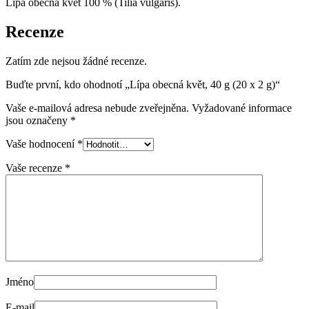
Lípa obecná květ 100 % (Tilia vulgaris).
Recenze
Zatím zde nejsou žádné recenze.
Buďte první, kdo ohodnotí „Lípa obecná květ, 40 g (20 x 2 g)“
Vaše e-mailová adresa nebude zveřejněna.
Vyžadované informace
jsou označeny
*
Vaše hodnocení
*
Vaše recenze
*
Jméno
E-mail