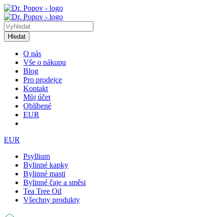
Hledat
O nás
Vše o nákupu
Blog
Pro prodejce
Kontakt
Můj účet
Oblíbené
EUR
EUR
Psyllium
Bylinné kapky
Bylinné masti
Bylinné čaje a směsi
Tea Tree Oil
Všechny produkty