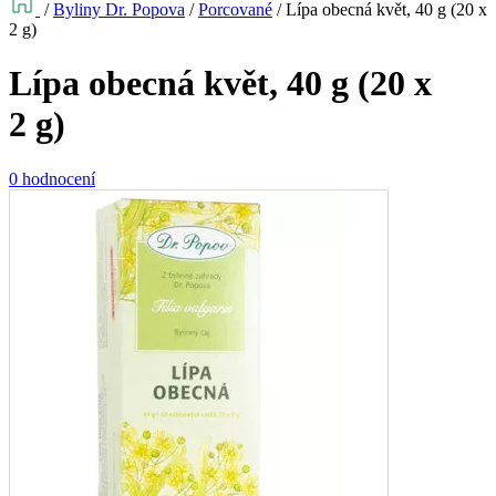
/
Byliny Dr. Popova
/
Porcované
/
Lípa obecná květ, 40 g (20 x
2 g)
Lípa obecná květ, 40 g (20 x
2 g)
0 hodnocení