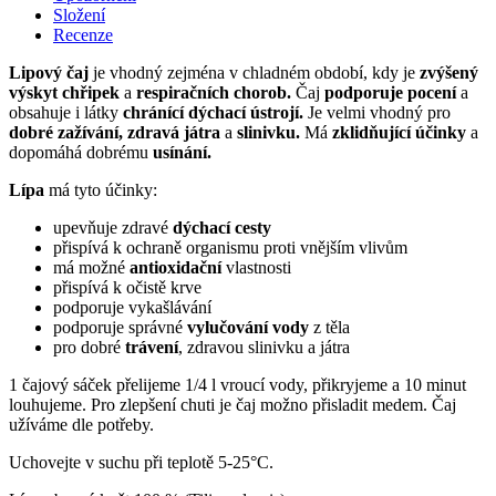
2
Složení
g)
Recenze
množství
Lipový čaj
je vhodný zejména v chladném období, kdy je
zvýšený
výskyt chřipek
a
respiračních chorob.
Čaj
podporuje pocení
a
obsahuje i látky
chránící dýchací ústrojí.
Je velmi vhodný pro
dobré zažívání, zdravá játra
a
slinivku.
Má
zklidňující účinky
a
dopomáhá dobrému
usínání.
Lípa
má tyto účinky:
upevňuje zdravé
dýchací cesty
přispívá k ochraně organismu proti vnějším vlivům
má možné
antioxidační
vlastnosti
přispívá k očistě krve
podporuje vykašlávání
podporuje správné
vylučování vody
z těla
pro dobré
trávení
, zdravou slinivku a játra
1 čajový sáček přelijeme 1/4 l vroucí vody, přikryjeme a 10 minut
louhujeme. Pro zlepšení chuti je čaj možno přisladit medem. Čaj
užíváme dle potřeby.
Uchovejte v suchu při teplotě 5-25°C.