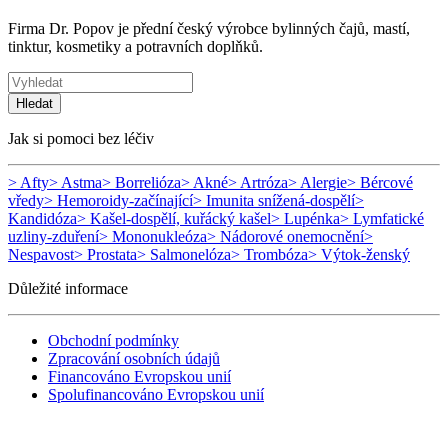
Firma Dr. Popov je přední český výrobce bylinných čajů, mastí,
tinktur, kosmetiky a potravních doplňků.
Hledat
Jak si pomoci bez léčiv
> Afty
> Astma
> Borrelióza
> Akné
> Artróza
> Alergie
> Bércové
vředy
> Hemoroidy-začínající
> Imunita snížená-dospělí
>
Kandidóza
> Kašel-dospělí, kuřácký kašel
> Lupénka
> Lymfatické
uzliny-zduření
> Mononukleóza
> Nádorové onemocnění
>
Nespavost
> Prostata
> Salmonelóza
> Trombóza
> Výtok-ženský
Důležité informace
Obchodní podmínky
Zpracování osobních údajů
Financováno Evropskou unií
Spolufinancováno Evropskou unií