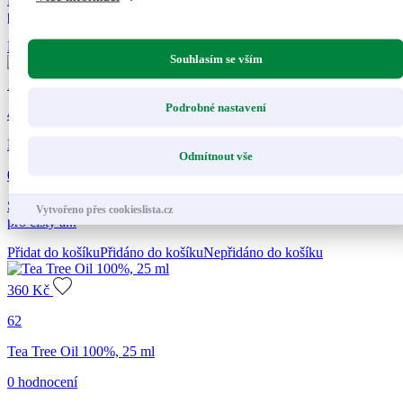
přírodních silic...
Přidat do košíku
Přidáno do košíku
Nepřidáno do košíku
Souhlasím se vším
175
Kč
Podrobné nastavení
40
RESPIRAN, osvěžovač vzduchu, 50 ml
Odmítnout vše
0 hodnocení
Směs přírodních silic vhodná při dýchacích potížích a rýmě. Elixír
Vytvořeno přes cookieslista.cz
pro čistý a...
Přidat do košíku
Přidáno do košíku
Nepřidáno do košíku
360
Kč
62
Tea Tree Oil 100%, 25 ml
0 hodnocení