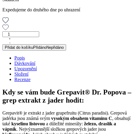
Expedujeme do druhého dne po uhrazení
GREPAVIT®
–
+
-
grep
Přidat do košíku
Přidáno
Nepřidáno
extrakt
z
Popis
jader,
Dávkování
25
Upozornění
ml
Složení
množství
Recenze
Kdy se vám bude Grepavit® Dr. Popova –
grep extrakt z jader hodit:
Grepavit® je extrakt z jader grapefruitu (Citrus paradisi). Grepová
jadérka jsou známá svým
vysokým obsahem vitamínu C
, obsahují
také
kyselinu listovou
a důležité minerály:
železo, draslík a
vápník
. Nejvýznamnější složkou grepových jader jsou