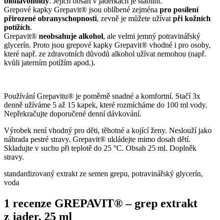
bioflavonoidy
. Jejich obsah v jadérkách je stabilní.
Grepové kapky Grepavit® jsou oblíbené zejména
pro posílení
přirozené obranyschopnosti
, zevně je můžete užívat
při kožních
potížích
.
Grepavit®
neobsahuje alkohol
, ale velmi jemný potravinářský
glycerín. Proto jsou grepové kapky Grepavit® vhodné i pro osoby,
které např. ze zdravotních důvodů alkohol užívat nemohou (např.
kvůli jaterním potížím apod.).
Používání Grepavitu® je poměrně snadné a komfortní. Stačí 3x
denně užíváme 5 až 15 kapek, které rozmícháme do 100 ml vody.
Nepřekračujte doporučené denní dávkování.
Výrobek není vhodný pro děti, těhotné a kojící ženy. Neslouží jako
náhrada pestré stravy. Grepavit® ukládejte mimo dosah dětí.
Skladujte v suchu při teplotě do 25 °C. Obsah 25 ml. Doplněk
stravy.
standardizovaný extrakt ze semen grepu, potravinářský glycerín,
voda
1 recenze
GREPAVIT® – grep extrakt
z jader, 25 ml