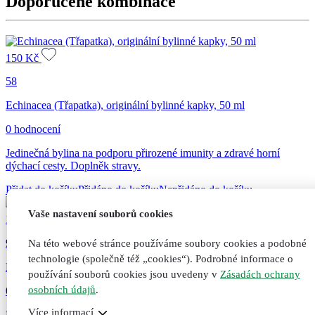
Doporučené kombinace
jader,
25
ml
množství
150
Kč
58
Echinacea (Třapatka), originální bylinné kapky, 50 ml
0 hodnocení
Jedinečná bylina na podporu přirozené imunity a zdravé horní
dýchací cesty. Doplněk stravy.
Přidat do košíku
Přidáno do košíku
Nepřidáno do košíku
Vaše nastavení souborů cookies
160
Kč
95
Na této webové stránce používáme soubory cookies a podobné
technologie (společně též „cookies“). Podrobné informace o
Masážní prsní balzám pro dospělé, 50 ml
používání souborů cookies jsou uvedeny v
Zásadách ochrany
osobních údajů
.
0 hodnocení
Více informací
Pomáhá při dýchacích potížích a kašli díky vysokému obsahu