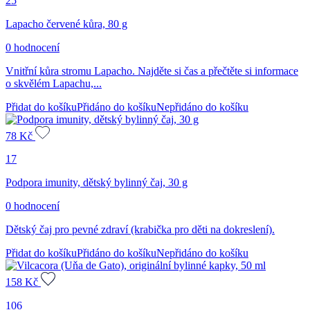
25
Lapacho červené kůra, 80 g
0 hodnocení
Vnitřní kůra stromu Lapacho. Najděte si čas a přečtěte si informace
o skvělém Lapachu,...
Přidat do košíku
Přidáno do košíku
Nepřidáno do košíku
78
Kč
17
Podpora imunity, dětský bylinný čaj, 30 g
0 hodnocení
Dětský čaj pro pevné zdraví (krabička pro děti na dokreslení).
Přidat do košíku
Přidáno do košíku
Nepřidáno do košíku
158
Kč
106