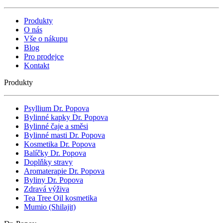
Produkty
O nás
Vše o nákupu
Blog
Pro prodejce
Kontakt
Produkty
Psyllium Dr. Popova
Bylinné kapky Dr. Popova
Bylinné čaje a směsi
Bylinné masti Dr. Popova
Kosmetika Dr. Popova
Balíčky Dr. Popova
Doplňky stravy
Aromaterapie Dr. Popova
Byliny Dr. Popova
Zdravá výživa
Tea Tree Oil kosmetika
Mumio (Shilajit)