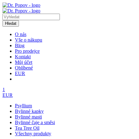
Hledat
O nás
Vše o nákupu
Blog
Pro prodejce
Kontakt
Můj účet
Oblíbené
EUR
1
EUR
Psyllium
Bylinné kapky
Bylinné masti
Bylinné čaje a směsi
Tea Tree Oil
Všechny produkty