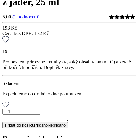
z jader, 25 ml
5,00
(1 hodnocení)
Hodnoceno
1
193
Kč
5
z 5 na
Cena bez DPH:
172
Kč
základě
hodnocení
zákazníka
19
Pro posílení přirozené imunity (vysoký obsah vitamínu C) a zevně
při kožních potížích. Doplněk stravy.
Skladem
Expedujeme do druhého dne po uhrazení
GREPAVIT®
–
+
-
grep
Přidat do košíku
Přidáno
Nepřidáno
extrakt
z