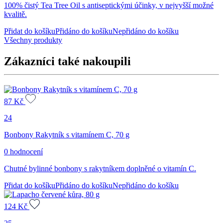
100% čistý Tea Tree Oil s antiseptickými účinky, v nejvyšší možné
kvalitě.
Přidat do košíku
Přidáno do košíku
Nepřidáno do košíku
Všechny produkty
Zákazníci také nakoupili
87
Kč
24
Bonbony Rakytník s vitamínem C, 70 g
0 hodnocení
Chutné bylinné bonbony s rakytníkem doplněné o vitamín C.
Přidat do košíku
Přidáno do košíku
Nepřidáno do košíku
124
Kč