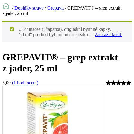
/
Doplňky stravy
/
Grepavit
/
GREPAVIT® – grep extrakt
z jader, 25 ml
„Echinacea (Třapatka), originální bylinné kapky,
50 ml“ produkt byl přidán do košíku.
Zobrazit košík
GREPAVIT® – grep extrakt
z jader, 25 ml
5,00
(1 hodnocení)
Hodnoceno
1
5
z 5 na
základě
hodnocení
zákazníka