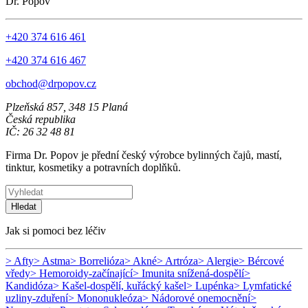
Dr. Popov
+420 374 616 461
+420 374 616 467
obchod@drpopov.cz
Plzeňská 857, 348 15 Planá
Česká republika
IČ: 26 32 48 81
Firma Dr. Popov je přední český výrobce bylinných čajů, mastí,
tinktur, kosmetiky a potravních doplňků.
Hledat
Jak si pomoci bez léčiv
> Afty
> Astma
> Borrelióza
> Akné
> Artróza
> Alergie
> Bércové
vředy
> Hemoroidy-začínající
> Imunita snížená-dospělí
>
Kandidóza
> Kašel-dospělí, kuřácký kašel
> Lupénka
> Lymfatické
uzliny-zduření
> Mononukleóza
> Nádorové onemocnění
>