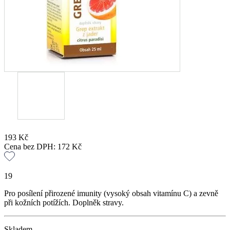
193
Kč
Cena bez DPH:
172
Kč
19
Pro posílení přirozené imunity (vysoký obsah vitamínu C) a zevně
při kožních potížích. Doplněk stravy.
Skladem