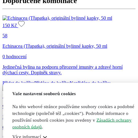
Doporučené kombinace
jader,
25
ml
množství
150
Kč
58
Echinacea (Třapatka), originální bylinné kapky, 50 ml
0 hodnocení
Jedinečná bylina na podporu přirozené imunity a zdravé horní
dýchací cesty. Doplněk stravy.
Přidat do košíku
Přidáno do košíku
Nepřidáno do košíku
Vaše nastavení souborů cookies
160
Kč
95
Na této webové stránce používáme soubory cookies a podobné
technologie (společně též „cookies“). Podrobné informace o
Masážní prsní balzám pro dospělé, 50 ml
používání souborů cookies jsou uvedeny v
Zásadách ochrany
osobních údajů
.
0 hodnocení
Více informací
Pomáhá při dýchacích potížích a kašli díky vysokému obsahu