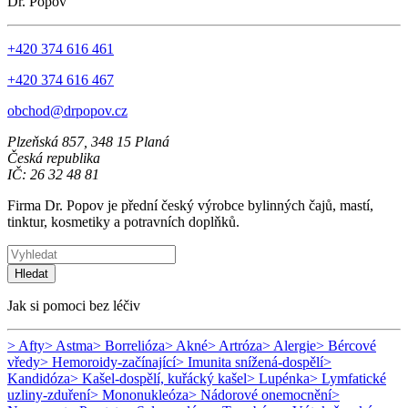
Dr. Popov
+420 374 616 461
+420 374 616 467
obchod@drpopov.cz
Plzeňská 857, 348 15 Planá
Česká republika
IČ: 26 32 48 81
Firma Dr. Popov je přední český výrobce bylinných čajů, mastí,
tinktur, kosmetiky a potravních doplňků.
Hledat
Jak si pomoci bez léčiv
> Afty
> Astma
> Borrelióza
> Akné
> Artróza
> Alergie
> Bércové
vředy
> Hemoroidy-začínající
> Imunita snížená-dospělí
>
Kandidóza
> Kašel-dospělí, kuřácký kašel
> Lupénka
> Lymfatické
uzliny-zduření
> Mononukleóza
> Nádorové onemocnění
>