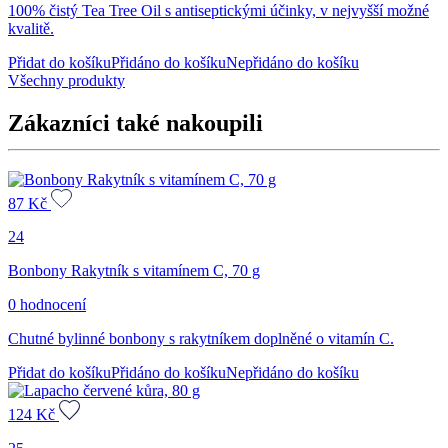
100% čistý Tea Tree Oil s antiseptickými účinky, v nejvyšší možné
kvalitě.
Přidat do košíku
Přidáno do košíku
Nepřidáno do košíku
Všechny produkty
Zákazníci také nakoupili
87
Kč
24
Bonbony Rakytník s vitamínem C, 70 g
0 hodnocení
Chutné bylinné bonbony s rakytníkem doplněné o vitamín C.
Přidat do košíku
Přidáno do košíku
Nepřidáno do košíku
124
Kč