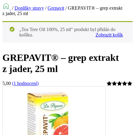
/
Doplňky stravy
/
Grepavit
/
GREPAVIT® – grep extrakt
z jader, 25 ml
„Tea Tree Oil 100%, 25 ml“ produkt byl přidán do
košíku.
Zobrazit košík
GREPAVIT® – grep extrakt
z jader, 25 ml
5,00
(1 hodnocení)
Hodnoceno
1
5
z 5 na
základě
hodnocení
zákazníka