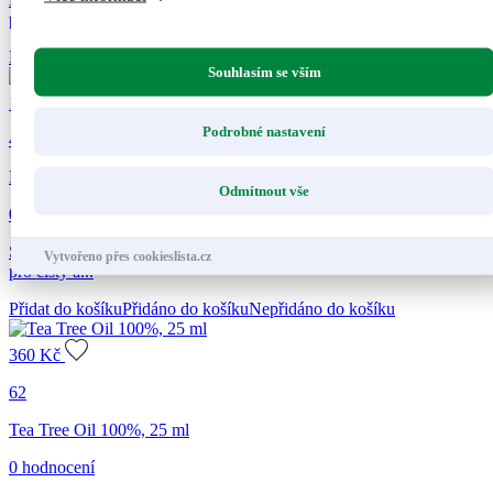
přírodních silic...
Přidat do košíku
Přidáno do košíku
Nepřidáno do košíku
Souhlasím se vším
175
Kč
Podrobné nastavení
40
RESPIRAN, osvěžovač vzduchu, 50 ml
Odmítnout vše
0 hodnocení
Směs přírodních silic vhodná při dýchacích potížích a rýmě. Elixír
Vytvořeno přes cookieslista.cz
pro čistý a...
Přidat do košíku
Přidáno do košíku
Nepřidáno do košíku
360
Kč
62
Tea Tree Oil 100%, 25 ml
0 hodnocení