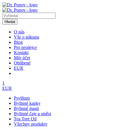
Hledat
O nás
Vše o nákupu
Blog
Pro prodejce
Kontakt
Můj účet
Oblíbené
EUR
1
EUR
Psyllium
Bylinné kapky
Bylinné masti
Bylinné čaje a směsi
Tea Tree Oil
Všechny produkty