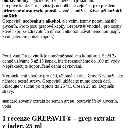
bioflavonoidy
. Jejich obsah v jadérkách je stabilní.
Grepové kapky Grepavit® jsou oblíbené zejména
pro posílení
přirozené obranyschopnosti
, zevně je můžete užívat
při kožních
potížích
.
Grepavit®
neobsahuje alkohol
, ale velmi jemný potravinářský
glycerín. Proto jsou grepové kapky Grepavit® vhodné i pro osoby,
které např. ze zdravotních důvodů alkohol užívat nemohou (např.
kvůli jaterním potížím apod.).
Používání Grepavitu® je poměrně snadné a komfortní. Stačí 3x
denně užíváme 5 až 15 kapek, které rozmícháme do 100 ml vody.
Nepřekračujte doporučené denní dávkování.
Výrobek není vhodný pro děti, těhotné a kojící ženy. Neslouží jako
náhrada pestré stravy. Grepavit® ukládejte mimo dosah dětí.
Skladujte v suchu při teplotě do 25 °C. Obsah 25 ml. Doplněk
stravy.
standardizovaný extrakt ze semen grepu, potravinářský glycerín,
voda
1 recenze
GREPAVIT® – grep extrakt
z jader, 25 ml