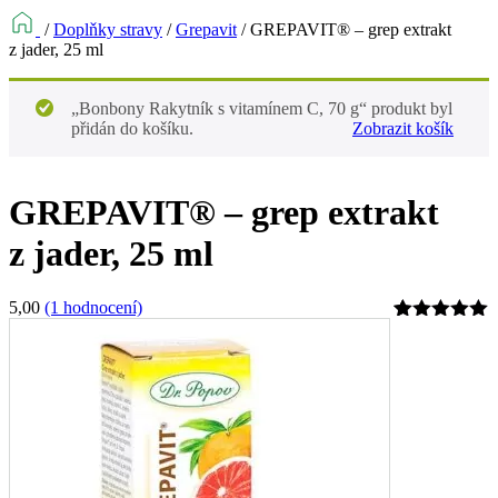
/
Doplňky stravy
/
Grepavit
/
GREPAVIT® – grep extrakt
z jader, 25 ml
„Bonbony Rakytník s vitamínem C, 70 g“ produkt byl
přidán do košíku.
Zobrazit košík
GREPAVIT® – grep extrakt
z jader, 25 ml
5,00
(1 hodnocení)
Hodnoceno
1
5
z 5 na
základě
hodnocení
zákazníka