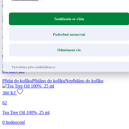
přírodních silic...
Přidat do košíku
Přidáno do košíku
Nepřidáno do košíku
Souhlasím se vším
175
Kč
Podrobné nastavení
40
RESPIRAN, osvěžovač vzduchu, 50 ml
Odmítnout vše
0 hodnocení
Směs přírodních silic vhodná při dýchacích potížích a rýmě. Elixír
Vytvořeno přes cookieslista.cz
pro čistý a...
Přidat do košíku
Přidáno do košíku
Nepřidáno do košíku
360
Kč
62
Tea Tree Oil 100%, 25 ml
0 hodnocení