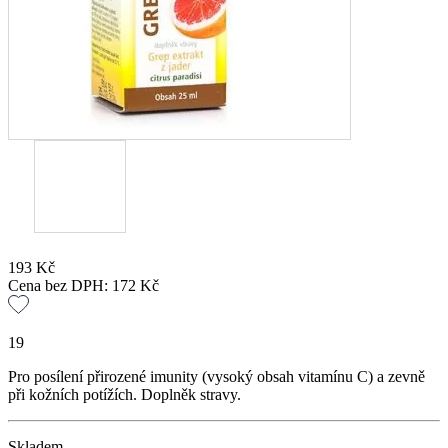
193
Kč
Cena bez DPH:
172
Kč
19
Pro posílení přirozené imunity (vysoký obsah vitamínu C) a zevně
při kožních potížích. Doplněk stravy.
Skladem