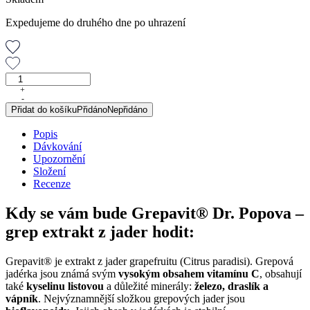
Expedujeme do druhého dne po uhrazení
GREPAVIT®
–
+
-
grep
Přidat do košíku
Přidáno
Nepřidáno
extrakt
z
Popis
jader,
Dávkování
25
Upozornění
ml
Složení
množství
Recenze
Kdy se vám bude Grepavit® Dr. Popova –
grep extrakt z jader hodit:
Grepavit® je extrakt z jader grapefruitu (Citrus paradisi). Grepová
jadérka jsou známá svým
vysokým obsahem vitamínu C
, obsahují
také
kyselinu listovou
a důležité minerály:
železo, draslík a
vápník
. Nejvýznamnější složkou grepových jader jsou