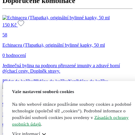
Doporučené kombinace
jader,
25
ml
množství
150
Kč
58
Echinacea (Třapatka), originální bylinné kapky, 50 ml
0 hodnocení
Jedinečná bylina na podporu přirozené imunity a zdravé horní
dýchací cesty. Doplněk stravy.
Přidat do košíku
Přidáno do košíku
Nepřidáno do košíku
Vaše nastavení souborů cookies
160
Kč
95
Na této webové stránce používáme soubory cookies a podobné
technologie (společně též „cookies“). Podrobné informace o
Masážní prsní balzám pro dospělé, 50 ml
používání souborů cookies jsou uvedeny v
Zásadách ochrany
osobních údajů
.
0 hodnocení
Více informací
Pomáhá při dýchacích potížích a kašli díky vysokému obsahu