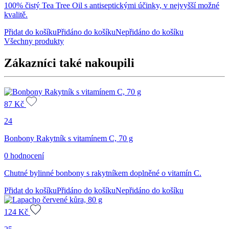
100% čistý Tea Tree Oil s antiseptickými účinky, v nejvyšší možné
kvalitě.
Přidat do košíku
Přidáno do košíku
Nepřidáno do košíku
Všechny produkty
Zákazníci také nakoupili
87
Kč
24
Bonbony Rakytník s vitamínem C, 70 g
0 hodnocení
Chutné bylinné bonbony s rakytníkem doplněné o vitamín C.
Přidat do košíku
Přidáno do košíku
Nepřidáno do košíku
124
Kč