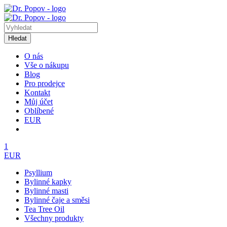
Hledat
O nás
Vše o nákupu
Blog
Pro prodejce
Kontakt
Můj účet
Oblíbené
EUR
1
EUR
Psyllium
Bylinné kapky
Bylinné masti
Bylinné čaje a směsi
Tea Tree Oil
Všechny produkty