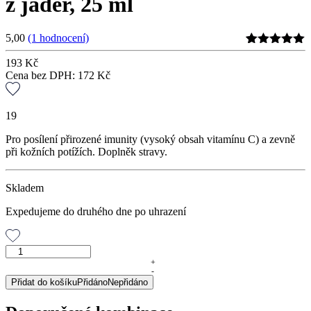
z jader, 25 ml
5,00
(1 hodnocení)
Hodnoceno
1
193
Kč
5
z 5 na
Cena bez DPH:
172
Kč
základě
hodnocení
zákazníka
19
Pro posílení přirozené imunity (vysoký obsah vitamínu C) a zevně
při kožních potížích. Doplněk stravy.
Skladem
Expedujeme do druhého dne po uhrazení
GREPAVIT®
–
+
-
grep
Přidat do košíku
Přidáno
Nepřidáno
extrakt
z