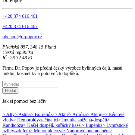
Dr. Popov
+420 374 616 461
+420 374 616 467
obchod@drpopov.cz
Plzeňská 857, 348 15 Planá
Česká republika
IČ: 26 32 48 81
Firma Dr. Popov je přední český výrobce bylinných čajů, mastí,
tinktur, kosmetiky a potravních doplňků.
Hledat
Jak si pomoci bez léčiv
> Afty
> Astma
> Borrelióza
> Akné
> Artróza
> Alergie
> Bércové
vředy
> Hemoroidy-začínající
> Imunita snížená-dospělí
>
Kandidóza
> Kašel-dospělí, kuřácký kašel
> Lupénka
> Lymfatické
uzliny-zduření
> Mononukleóza
> Nádorové onemocnění
>