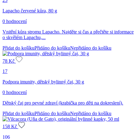
25
Lapacho červené kůra, 80 g
0 hodnocení
Vnitřní kůra stromu Lapacho. Najděte si čas a přečtěte si informace
o skvělém Lapachu,...
Přidat do košíku
Přidáno do košíku
Nepřidáno do košíku
78
Kč
17
Podpora imunity, dětský bylinný čaj, 30 g
0 hodnocení
Dětský čaj pro pevné zdraví (krabička pro děti na dokreslení).
Přidat do košíku
Přidáno do košíku
Nepřidáno do košíku
158
Kč
106