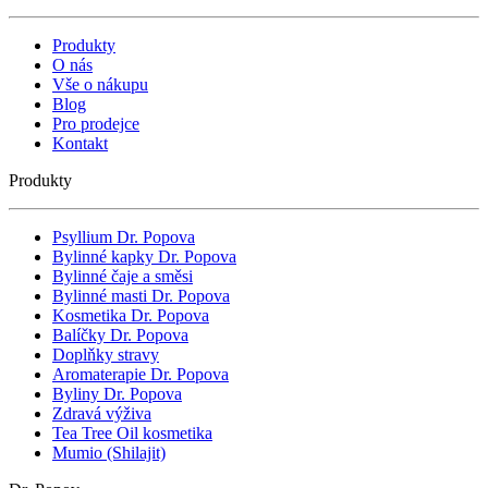
Produkty
O nás
Vše o nákupu
Blog
Pro prodejce
Kontakt
Produkty
Psyllium Dr. Popova
Bylinné kapky Dr. Popova
Bylinné čaje a směsi
Bylinné masti Dr. Popova
Kosmetika Dr. Popova
Balíčky Dr. Popova
Doplňky stravy
Aromaterapie Dr. Popova
Byliny Dr. Popova
Zdravá výživa
Tea Tree Oil kosmetika
Mumio (Shilajit)