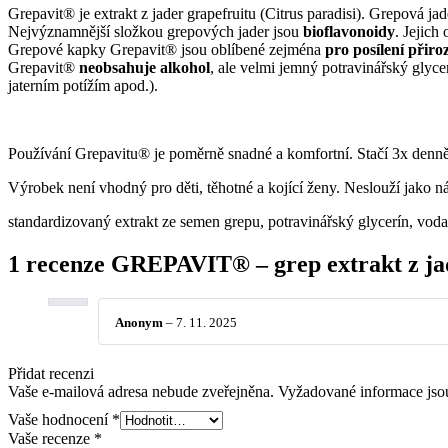
Grepavit® je extrakt z jader grapefruitu (Citrus paradisi). Grepová 
Nejvýznamnější složkou grepových jader jsou
bioflavonoidy
. Jejich
Grepové kapky Grepavit® jsou oblíbené zejména
pro posílení přir
Grepavit®
neobsahuje alkohol
, ale velmi jemný potravinářský glyc
jaterním potížím apod.).
Používání Grepavitu® je poměrně snadné a komfortní. Stačí 3x denn
Výrobek není vhodný pro děti, těhotné a kojící ženy. Neslouží jako n
standardizovaný extrakt ze semen grepu, potravinářský glycerín, voda
1 recenze
GREPAVIT® – grep extrakt z jad
Anonym
–
7. 11. 2025
Přidat recenzi
Vaše e-mailová adresa nebude zveřejněna.
Vyžadované informace js
Vaše hodnocení
*
Vaše recenze
*