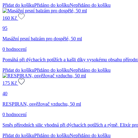
Přidat do košíku
Přidáno do košíku
Nepřidáno do košíku
160
Kč
95
Masážní prsní balzám pro dospělé, 50 ml
0 hodnocení
Pomáhá při dýchacích potížích a kašli díky vysokému obsahu přírodníc
Přidat do košíku
Přidáno do košíku
Nepřidáno do košíku
175
Kč
40
RESPIRAN, osvěžovač vzduchu, 50 ml
0 hodnocení
Směs přírodních silic vhodná při dýchacích potížích a rýmě. Elixír pro 
Přidat do košíku
Přidáno do košíku
Nepřidáno do košíku