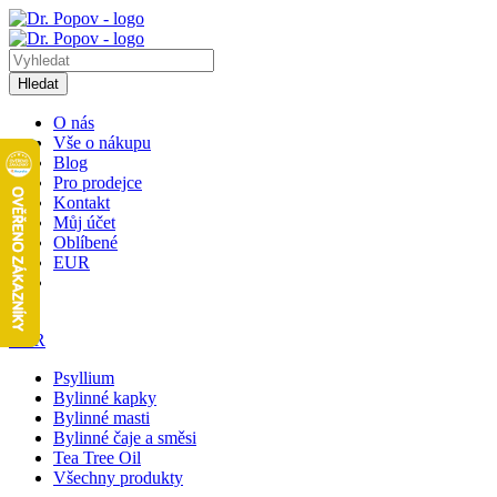
Hledat
O nás
Vše o nákupu
Blog
Pro prodejce
Kontakt
Můj účet
Oblíbené
EUR
1
EUR
Psyllium
Bylinné kapky
Bylinné masti
Bylinné čaje a směsi
Tea Tree Oil
Všechny produkty