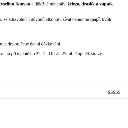
kyselinu listovou
a důležité minerály:
železo, draslík a vápník
.
př. ze zdravotních důvodů alkohol užívat nemohou (např. kvůli
ujte doporučené denní dávkování.
 suchu při teplotě do 25 °C. Obsah 25 ml. Doplněk stravy.
Hodnocen
z 5