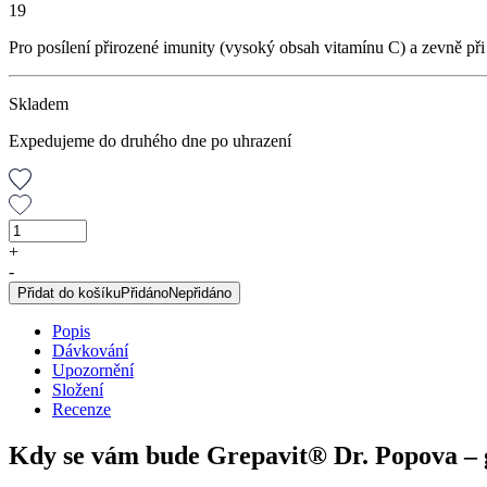
19
Pro posílení přirozené imunity (vysoký obsah vitamínu C) a zevně při
Skladem
Expedujeme do druhého dne po uhrazení
GREPAVIT®
–
+
grep
-
extrakt
Přidat do košíku
Přidáno
Nepřidáno
z
jader,
Popis
25
Dávkování
ml
Upozornění
množství
Složení
Recenze
Kdy se vám bude Grepavit® Dr. Popova – g