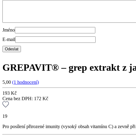
Jméno
E-mail
GREPAVIT® – grep extrakt z ja
5,00
(1 hodnocení)
193
Kč
Cena bez DPH:
172
Kč
19
Pro posílení přirozené imunity (vysoký obsah vitamínu C) a zevně při