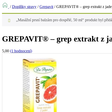
/
Doplňky stravy
/
Grepavit
/
GREPAVIT® – grep extrakt z jader
„Masážní prsní balzám pro dospělé, 50 ml“ produkt byl přid
GREPAVIT® – grep extrakt z ja
5,00
(1 hodnocení)