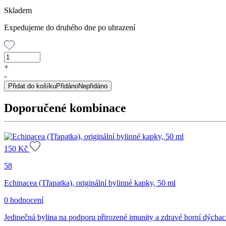
Skladem
Expedujeme do druhého dne po uhrazení
GREPAVIT®
–
+
grep
-
extrakt
Přidat do košíku
Přidáno
Nepřidáno
z
jader,
Doporučené kombinace
25
ml
množství
150
Kč
58
Echinacea (Třapatka), originální bylinné kapky, 50 ml
0 hodnocení
Jedinečná bylina na podporu přirozené imunity a zdravé horní dýchací