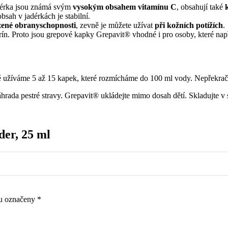
jadérka jsou známá svým
vysokým obsahem vitamínu C
, obsahují také
 obsah v jadérkách je stabilní.
ozené obranyschopnosti
, zevně je můžete užívat
při kožních potížích
.
erín. Proto jsou grepové kapky Grepavit® vhodné i pro osoby, které na
ě užíváme 5 až 15 kapek, které rozmícháme do 100 ml vody. Nepřekrač
áhrada pestré stravy. Grepavit® ukládejte mimo dosah dětí. Skladujte v
er, 25 ml
ou označeny
*