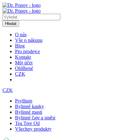
Hledat
O nás
Vše o nákupu
Blog
Pro prodejce
Kontakt
Můj účet
Oblíbené
CZK
CZK
Psyllium
Bylinné kapky
Bylinné masti
Bylinné čaje a směsi
Tea Tree Oil
Všechny produkty