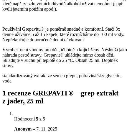
které např. ze zdravotních důvodů alkohol užívat nemohou (např.
kvůli jaterním potížím apod.).
Používání Grepavitu® je poměrně snadné a komfortní. Stačí 3x
denně užíváme 5 až 15 kapek, které rozmícháme do 100 ml vody.
Nepřekračujte doporučené denní dávkování.
Výrobek není vhodný pro děti, těhotné a kojící ženy. Neslouží jako
náhrada pestré stravy. Grepavit® ukládejte mimo dosah dětí.
Skladujte v suchu při teplotě do 25 °C. Obsah 25 ml. Doplněk
stravy.
standardizovaný extrakt ze semen grepu, potravinářský glycerín,
voda
1 recenze
GREPAVIT® – grep extrakt
z jader, 25 ml
Hodnocení
5
z 5
Anonym
–
7. 11. 2025