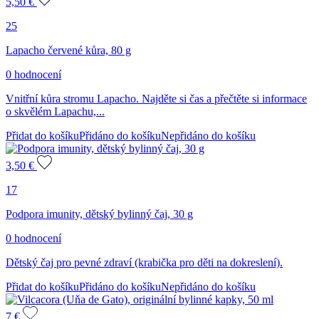
5,50
€
25
Lapacho červené kůra, 80 g
0 hodnocení
Vnitřní kůra stromu Lapacho. Najděte si čas a přečtěte si informace
o skvělém Lapachu,...
Přidat do košíku
Přidáno do košíku
Nepřidáno do košíku
3,50
€
17
Podpora imunity, dětský bylinný čaj, 30 g
0 hodnocení
Dětský čaj pro pevné zdraví (krabička pro děti na dokreslení).
Přidat do košíku
Přidáno do košíku
Nepřidáno do košíku
7
€