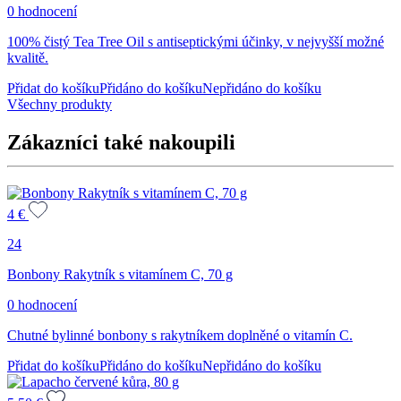
0 hodnocení
100% čistý Tea Tree Oil s antiseptickými účinky, v nejvyšší možné
kvalitě.
Přidat do košíku
Přidáno do košíku
Nepřidáno do košíku
Všechny produkty
Zákazníci také nakoupili
4
€
24
Bonbony Rakytník s vitamínem C, 70 g
0 hodnocení
Chutné bylinné bonbony s rakytníkem doplněné o vitamín C.
Přidat do košíku
Přidáno do košíku
Nepřidáno do košíku