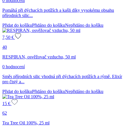
0 hodnocení
Pomáhá při dýchacích potížích a kašli díky vysokému obsahu
přírodních silic...
Přidat do košíku
Přidáno do košíku
Nepřidáno do košíku
7,50
€
40
RESPIRAN, osvěžovač vzduchu, 50 ml
0 hodnocení
Směs přírodních silic vhodná při dýchacích potížích a rýmě. Elixír
pro čistý a...
Přidat do košíku
Přidáno do košíku
Nepřidáno do košíku
15
€
62
Tea Tree Oil 100%, 25 ml