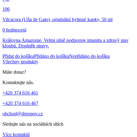
106
Vilcacora (Uňa de Gato), originální bylinné kapky, 50 ml
0 hodnocení
Královna Amazonie. Velmi silně podporuje imunitu a zdravý stav
kloubů. Doplněk stravy.
Přidat do košíku
Přidáno do košíku
Nepřidáno do košíku
Všechny produkty
Máte dotaz?
Kontaktujte nás.
+420 374 616 461
+420 374 616 467
obchod@drpopov.cz
Sledujte nás na sociálních sítích
Více kontaktů