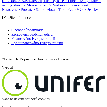
Kandidóza
> Kašel-dospělí, kuřácký kašel
> Lupénka
> Lymfatické
uzliny-zduření
> Mononukleóza
> Nádorové onemocnění
>
Nespavost
> Prostata
> Salmonelóza
> Trombóza
> Výtok-ženský
Důležité informace
Obchodní podmínky
Zpracování osobních údajů
Financováno Evropskou unií
Spolufinancováno Evropskou unií
© 2026 Dr. Popov, všechna práva vyhrazena.
Vyrobil
Vaše nastavení souborů cookies