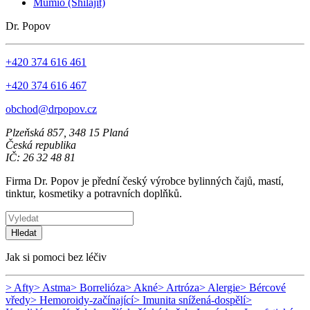
Mumio (Shilajit)
Dr. Popov
+420 374 616 461
+420 374 616 467
obchod@drpopov.cz
Plzeňská 857, 348 15 Planá
Česká republika
IČ: 26 32 48 81
Firma Dr. Popov je přední český výrobce bylinných čajů, mastí,
tinktur, kosmetiky a potravních doplňků.
Hledat
Jak si pomoci bez léčiv
> Afty
> Astma
> Borrelióza
> Akné
> Artróza
> Alergie
> Bércové
vředy
> Hemoroidy-začínající
> Imunita snížená-dospělí
>