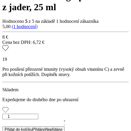
z jader, 25 ml
Hodnoceno
5
z 5 na základě
1
hodnocení zákazníka
5,00
(1 hodnocení)
8
€
Cena bez DPH:
6,72
€
19
Pro posílení přirozené imunity (vysoký obsah vitamínu C) a zevně
při kožních potížích. Doplněk stravy.
Skladem
Expedujeme do druhého dne po uhrazení
GREPAVIT®
–
+
-
grep
Přidat do košíku
Přidáno
Nepřidáno