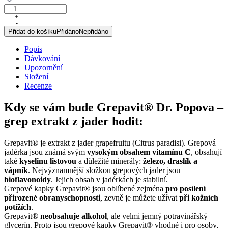
GREPAVIT®
–
+
-
grep
Přidat do košíku
Přidáno
Nepřidáno
extrakt
z
Popis
jader,
Dávkování
25
Upozornění
ml
Složení
množství
Recenze
Kdy se vám bude Grepavit® Dr. Popova –
grep extrakt z jader hodit:
Grepavit® je extrakt z jader grapefruitu (Citrus paradisi). Grepová
jadérka jsou známá svým
vysokým obsahem vitamínu C
, obsahují
také
kyselinu listovou
a důležité minerály:
železo, draslík a
vápník
. Nejvýznamnější složkou grepových jader jsou
bioflavonoidy
. Jejich obsah v jadérkách je stabilní.
Grepové kapky Grepavit® jsou oblíbené zejména
pro posílení
přirozené obranyschopnosti
, zevně je můžete užívat
při kožních
potížích
.
Grepavit®
neobsahuje alkohol
, ale velmi jemný potravinářský
glycerín. Proto jsou grepové kapky Grepavit® vhodné i pro osoby,