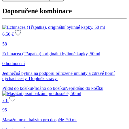
extrakt
z
Doporučené kombinace
jader,
25
ml
množství
6,50
€
58
Echinacea (Třapatka), originální bylinné kapky, 50 ml
0 hodnocení
Jedinečná bylina na podporu přirozené imunity a zdravé horní
dýchací cesty. Doplněk stravy.
Přidat do košíku
Přidáno do košíku
Nepřidáno do košíku
7
€
95
Masážní prsní balzám pro dospělé, 50 ml