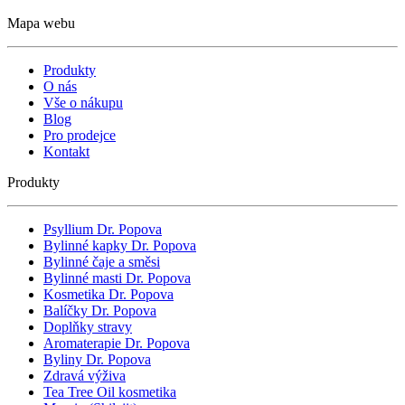
Mapa webu
Produkty
O nás
Vše o nákupu
Blog
Pro prodejce
Kontakt
Produkty
Psyllium Dr. Popova
Bylinné kapky Dr. Popova
Bylinné čaje a směsi
Bylinné masti Dr. Popova
Kosmetika Dr. Popova
Balíčky Dr. Popova
Doplňky stravy
Aromaterapie Dr. Popova
Byliny Dr. Popova
Zdravá výživa
Tea Tree Oil kosmetika