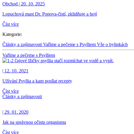
Obchod | 20. 10. 2025
Lopuchová mast Dr. Popova-čistí, zklidňuje a hojí
Číst více
Kategorie:
Články a zajímavosti
Vaříme a pečeme s Psylliem
Vše o bylinkách
Vaříme a pečeme s Psylliem
| 12. 10. 2021
Užívání Psyllia a kam posílat recepty
Číst více
Články a zajímavosti
| 29. 01. 2020
Jak na správnou očistu organismu
Číst více