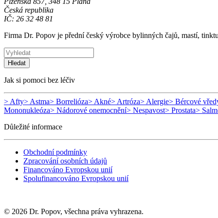
Plzeňská 857, 348 15 Planá
Česká republika
IČ: 26 32 48 81
Firma Dr. Popov je přední český výrobce bylinných čajů, mastí, tinkt
Hledat
Jak si pomoci bez léčiv
> Afty
> Astma
> Borrelióza
> Akné
> Artróza
> Alergie
> Bércové vřed
Mononukleóza
> Nádorové onemocnění
> Nespavost
> Prostata
> Salm
Důležité informace
Obchodní podmínky
Zpracování osobních údajů
Financováno Evropskou unií
Spolufinancováno Evropskou unií
© 2026 Dr. Popov, všechna práva vyhrazena.