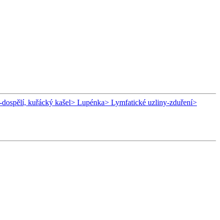
-dospělí, kuřácký kašel
> Lupénka
> Lymfatické uzliny-zduření
>