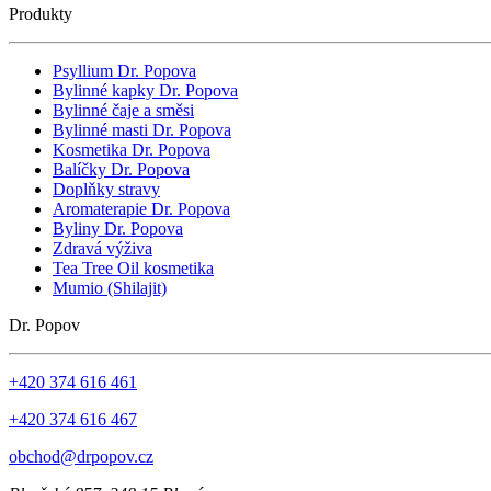
Produkty
Psyllium Dr. Popova
Bylinné kapky Dr. Popova
Bylinné čaje a směsi
Bylinné masti Dr. Popova
Kosmetika Dr. Popova
Balíčky Dr. Popova
Doplňky stravy
Aromaterapie Dr. Popova
Byliny Dr. Popova
Zdravá výživa
Tea Tree Oil kosmetika
Mumio (Shilajit)
Dr. Popov
+420 374 616 461
+420 374 616 467
obchod@drpopov.cz