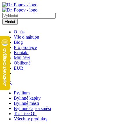
Hledat
O nás
Vše o nákupu
Blog
Pro prodejce
Kontakt
Můj účet
Oblíbené
EUR
EUR
Psyllium
Bylinné kapky
Bylinné masti
Bylinné čaje a směsi
Tea Tree Oil
Všechny produkty