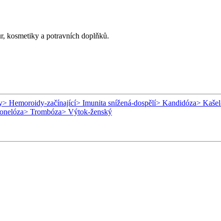
ur, kosmetiky a potravních doplňků.
y
> Hemoroidy-začínající
> Imunita snížená-dospělí
> Kandidóza
> Kašel
onelóza
> Trombóza
> Výtok-ženský