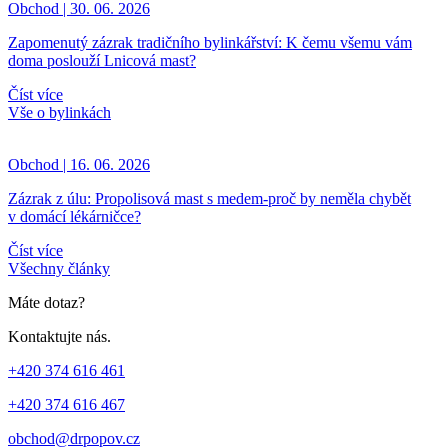
Obchod | 30. 06. 2026
Zapomenutý zázrak tradičního bylinkářství: K čemu všemu vám
doma poslouží Lnicová mast?
Číst více
Vše o bylinkách
Obchod | 16. 06. 2026
Zázrak z úlu: Propolisová mast s medem-proč by neměla chybět
v domácí lékárničce?
Číst více
Všechny články
Máte dotaz?
Kontaktujte nás.
+420 374 616 461
+420 374 616 467
obchod@drpopov.cz