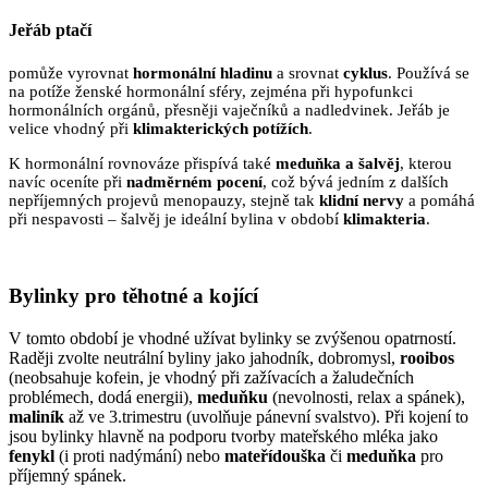
Jeřáb ptačí
pomůže vyrovnat
hormonální hladinu
a srovnat
cyklus
. Používá se
na potíže ženské hormonální sféry, zejména při hypofunkci
hormonálních orgánů, přesněji vaječníků a nadledvinek. Jeřáb je
velice vhodný při
klimakterických potížích
.
K hormonální rovnováze přispívá také
meduňka a šalvěj
, kterou
navíc oceníte při
nadměrném pocení
, což bývá jedním z dalších
nepříjemných projevů menopauzy, stejně tak
klidní nervy
a pomáhá
při nespavosti – šalvěj je ideální bylina v období
klimakteria
.
Bylinky pro těhotné a kojící
V tomto období je vhodné užívat bylinky se zvýšenou opatrností.
Raději zvolte neutrální byliny jako jahodník, dobromysl,
rooibos
(neobsahuje kofein, je vhodný při zažívacích a žaludečních
problémech, dodá energii),
meduňku
(nevolnosti, relax a spánek),
maliník
až ve 3.trimestru (uvolňuje pánevní svalstvo). Při kojení to
jsou bylinky hlavně na podporu tvorby mateřského mléka jako
fenykl
(i proti nadýmání) nebo
mateřídouška
či
meduňka
pro
příjemný spánek.