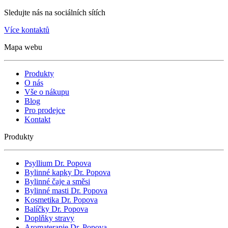
Sledujte nás na sociálních sítích
Více kontaktů
Mapa webu
Produkty
O nás
Vše o nákupu
Blog
Pro prodejce
Kontakt
Produkty
Psyllium Dr. Popova
Bylinné kapky Dr. Popova
Bylinné čaje a směsi
Bylinné masti Dr. Popova
Kosmetika Dr. Popova
Balíčky Dr. Popova
Doplňky stravy
Aromaterapie Dr. Popova