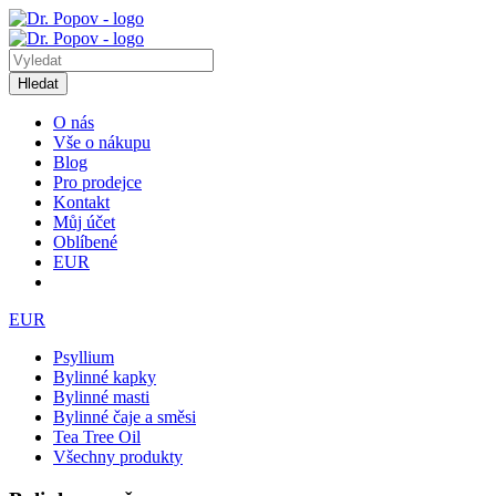
Hledat
O nás
Vše o nákupu
Blog
Pro prodejce
Kontakt
Můj účet
Oblíbené
EUR
EUR
Psyllium
Bylinné kapky
Bylinné masti
Bylinné čaje a směsi
Tea Tree Oil
Všechny produkty