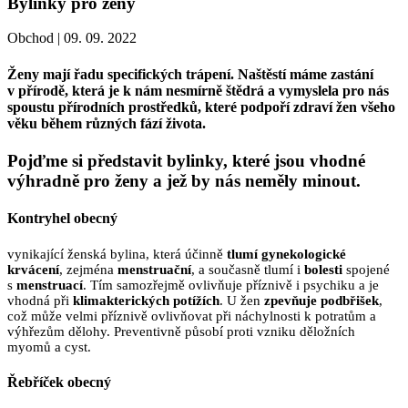
Bylinky pro ženy
Obchod |
09. 09. 2022
Ženy mají řadu specifických trápení. Naštěstí máme zastání
v přírodě, která je k nám nesmírně štědrá a vymyslela pro nás
spoustu přírodních prostředků, které podpoří zdraví žen všeho
věku během různých fází života.
Pojďme si představit bylinky, které jsou vhodné
výhradně pro ženy a jež by nás neměly minout.
Kontryhel obecný
vynikající ženská bylina, která účinně
tlumí gynekologické
krvácení
, zejména
menstruační
, a současně tlumí i
bolesti
spojené
s
menstruací
. Tím samozřejmě ovlivňuje příznivě i psychiku a je
vhodná při
klimakterických potížích
. U žen
zpevňuje podbřišek
,
což může velmi příznivě ovlivňovat při náchylnosti k potratům a
výhřezům dělohy. Preventivně působí proti vzniku děložních
myomů a cyst.
Řebříček obecný