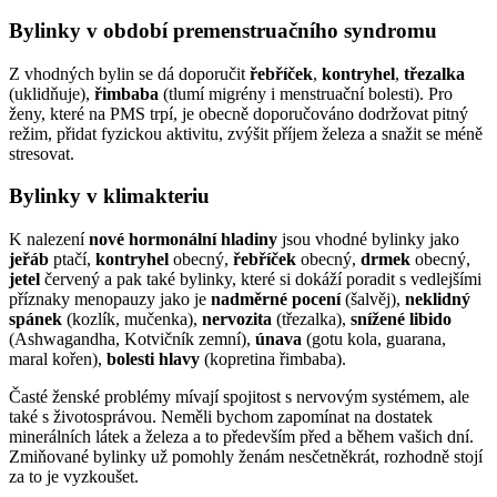
Bylinky v období premenstruačního syndromu
Z vhodných bylin se dá doporučit
řebříček
,
kontryhel
,
třezalka
(uklidňuje),
řimbaba
(tlumí migrény i menstruační bolesti). Pro
ženy, které na PMS trpí, je obecně doporučováno dodržovat pitný
režim, přidat fyzickou aktivitu, zvýšit příjem železa a snažit se méně
stresovat.
Bylinky v klimakteriu
K nalezení
nové hormonální hladiny
jsou vhodné bylinky jako
jeřáb
ptačí,
kontryhel
obecný,
řebříček
obecný,
drmek
obecný,
jetel
červený a pak také bylinky, které si dokáží poradit s vedlejšími
příznaky menopauzy jako je
nadměrné pocení
(šalvěj),
neklidný
spánek
(kozlík, mučenka),
nervozita
(třezalka),
snížené libido
(Ashwagandha, Kotvičník zemní),
únava
(gotu kola, guarana,
maral kořen),
bolesti hlavy
(kopretina řimbaba).
Časté ženské problémy mívají spojitost s nervovým systémem, ale
také s životosprávou. Neměli bychom zapomínat na dostatek
minerálních látek a železa a to především před a během vašich dní.
Zmiňované bylinky už pomohly ženám nesčetněkrát, rozhodně stojí
za to je vyzkoušet.