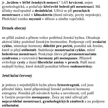
je „
králem v léčbě ženských nemocí
.“ Léčí
krvácení
, nejen
gynekologická, a potlačuje
křečovité bolesti při menstruaci
. Má
účinky močopudné a
desinfekční
. Užívá se při
poruchách
menstruace
a také v
klimakteriu
(tlumí návaly, pocity nepokoje).
Předchází vzniku
myomů
v děloze a zánětu vaječníků.
Drmek obecný
ne příliš známá a přitom velice potřebná ženská bylina. Obsahuje
aktivní látky podobné ženským hormonům. Podporuje celý
ovulační
cyklus
, stimuluje hormony
důležité pro početí,
pomáhá tak ženám,
které si přejí
otěhotnět
. Stabilizuje
menstruační cyklus
, mírní
bolestivou menstruaci
. Poskytuje úlevu při
premenstruačním
syndromu
a vyrovnává
hormony při menopauze.
Příznivě
ovlivňuje
cysty
a tlumí
fibrotické změny v prsech
. Patří mezi
nejlepší byliny, které dokáží pomáhat během
endometriózy
.
Jetel luční červený
je jednou z nejsilnějších bylin plnou
fytoestrogenů
, což jsou
přírodní látky, které připomínají ženské pohlavní hormony
estrogeny. Pomáhá při návalech horka a nevolnosti, což patří
k častým projevům
menopauzy
. Ženy jej také užívají při
nepravidelné menstruaci
,
gynekologických zánětech
a na podporu
otěhotnění
.