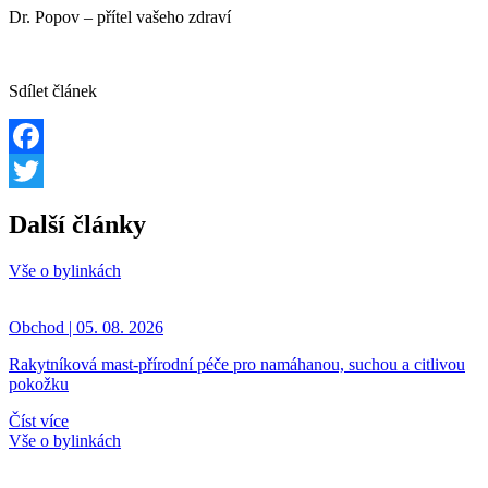
Dr. Popov – přítel vašeho zdraví
Sdílet článek
Facebook
Twitter
Další články
Vše o bylinkách
Obchod | 05. 08. 2026
Rakytníková mast-přírodní péče pro namáhanou, suchou a citlivou
pokožku
Číst více
Vše o bylinkách