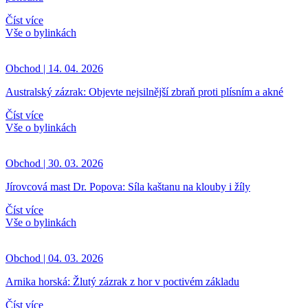
Číst více
Vše o bylinkách
Obchod | 14. 04. 2026
Australský zázrak: Objevte nejsilnější zbraň proti plísním a akné
Číst více
Vše o bylinkách
Obchod | 30. 03. 2026
Jírovcová mast Dr. Popova: Síla kaštanu na klouby i žíly
Číst více
Vše o bylinkách
Obchod | 04. 03. 2026
Arnika horská: Žlutý zázrak z hor v poctivém základu
Číst více