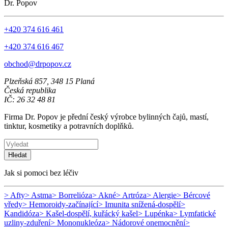
Dr. Popov
+420 374 616 461
+420 374 616 467
obchod@drpopov.cz
Plzeňská 857, 348 15 Planá
Česká republika
IČ: 26 32 48 81
Firma Dr. Popov je přední český výrobce bylinných čajů, mastí,
tinktur, kosmetiky a potravních doplňků.
Hledat
Jak si pomoci bez léčiv
> Afty
> Astma
> Borrelióza
> Akné
> Artróza
> Alergie
> Bércové
vředy
> Hemoroidy-začínající
> Imunita snížená-dospělí
>
Kandidóza
> Kašel-dospělí, kuřácký kašel
> Lupénka
> Lymfatické
uzliny-zduření
> Mononukleóza
> Nádorové onemocnění
>