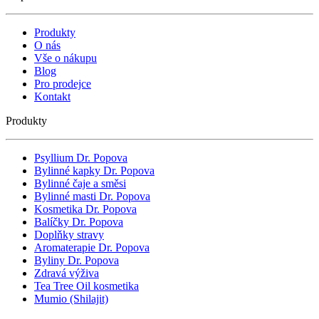
Produkty
O nás
Vše o nákupu
Blog
Pro prodejce
Kontakt
Produkty
Psyllium Dr. Popova
Bylinné kapky Dr. Popova
Bylinné čaje a směsi
Bylinné masti Dr. Popova
Kosmetika Dr. Popova
Balíčky Dr. Popova
Doplňky stravy
Aromaterapie Dr. Popova
Byliny Dr. Popova
Zdravá výživa
Tea Tree Oil kosmetika
Mumio (Shilajit)