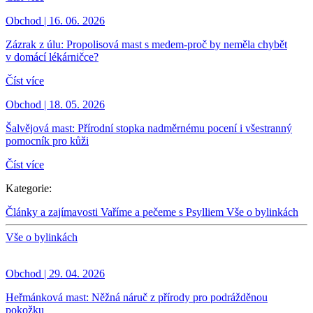
Obchod | 16. 06. 2026
Zázrak z úlu: Propolisová mast s medem-proč by neměla chybět
v domácí lékárničce?
Číst více
Obchod | 18. 05. 2026
Šalvějová mast: Přírodní stopka nadměrnému pocení i všestranný
pomocník pro kůži
Číst více
Kategorie:
Články a zajímavosti
Vaříme a pečeme s Psylliem
Vše o bylinkách
Vše o bylinkách
Obchod | 29. 04. 2026
Heřmánková mast: Něžná náruč z přírody pro podrážděnou
pokožku