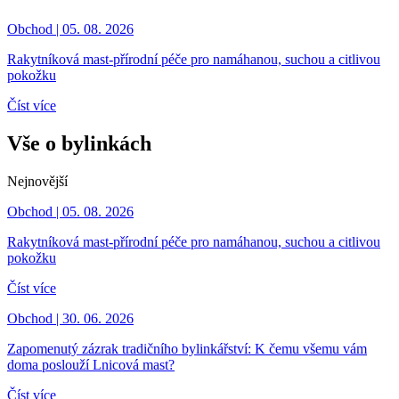
Obchod | 05. 08. 2026
Rakytníková mast-přírodní péče pro namáhanou, suchou a citlivou
pokožku
Číst více
Vše o bylinkách
Nejnovější
Obchod | 05. 08. 2026
Rakytníková mast-přírodní péče pro namáhanou, suchou a citlivou
pokožku
Číst více
Obchod | 30. 06. 2026
Zapomenutý zázrak tradičního bylinkářství: K čemu všemu vám
doma poslouží Lnicová mast?
Číst více