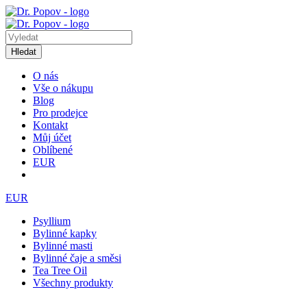
Hledat
O nás
Vše o nákupu
Blog
Pro prodejce
Kontakt
Můj účet
Oblíbené
EUR
EUR
Psyllium
Bylinné kapky
Bylinné masti
Bylinné čaje a směsi
Tea Tree Oil
Všechny produkty