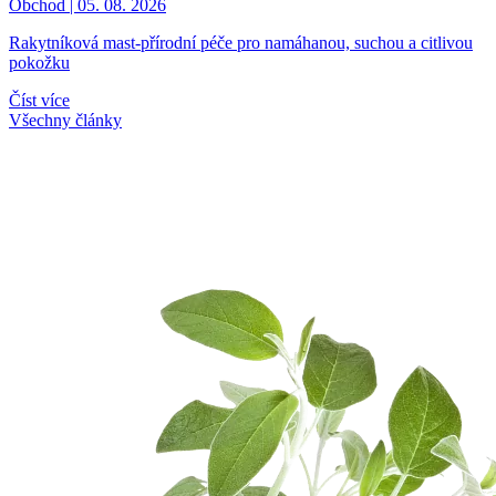
Obchod | 05. 08. 2026
Rakytníková mast-přírodní péče pro namáhanou, suchou a citlivou
pokožku
Číst více
Všechny články