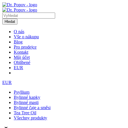
Hledat
O nás
Vše o nákupu
Blog
Pro prodejce
Kontakt
Můj účet
Oblíbené
EUR
EUR
Psyllium
Bylinné kapky
Bylinné masti
Bylinné čaje a směsi
Tea Tree Oil
Všechny produkty