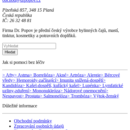
obchod@drpopov.cz
Plzeňská 857, 348 15 Planá
Česká republika
IČ: 26 32 48 81
Firma Dr. Popov je přední český výrobce bylinných čajů, mastí,
tinktur, kosmetiky a potravních doplňků.
Hledat
Jak si pomoci bez léčiv
> Afty
> Astma
> Borrelióza
> Akné
> Artróza
> Alergie
> Bércové
vředy
> Hemoroidy-začínající
> Imunita snížená-dospělí
>
Kandidóza
> Kašel-dospělí, kuřácký kašel
> Lupénka
> Lymfatické
uzliny-zduření
> Mononukleóza
> Nádorové onemocnění
>
Nespavost
> Prostata
> Salmonelóza
> Trombóza
> Výtok-ženský
Důležité informace
Obchodní podmínky
Zpracování osobních údajů