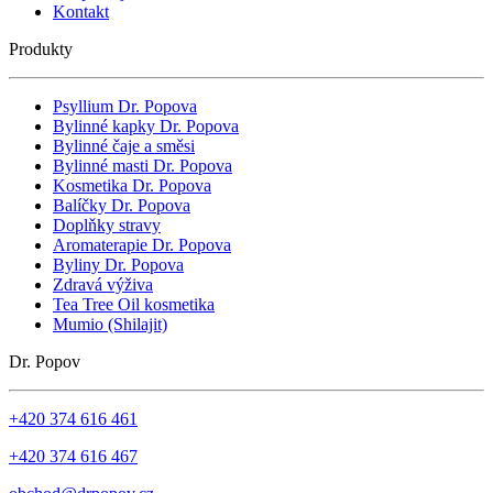
Kontakt
Produkty
Psyllium Dr. Popova
Bylinné kapky Dr. Popova
Bylinné čaje a směsi
Bylinné masti Dr. Popova
Kosmetika Dr. Popova
Balíčky Dr. Popova
Doplňky stravy
Aromaterapie Dr. Popova
Byliny Dr. Popova
Zdravá výživa
Tea Tree Oil kosmetika
Mumio (Shilajit)
Dr. Popov
+420 374 616 461
+420 374 616 467