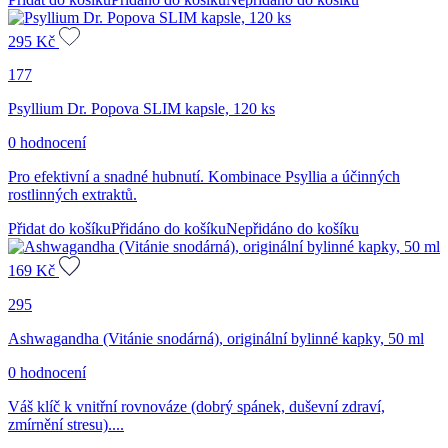
zákazníka
295
Kč
177
Psyllium Dr. Popova SLIM kapsle, 120 ks
0 hodnocení
Pro efektivní a snadné hubnutí. Kombinace Psyllia a účinných
rostlinných extraktů.
Přidat do košíku
Přidáno do košíku
Nepřidáno do košíku
169
Kč
295
Ashwagandha (Vitánie snodárná), originální bylinné kapky, 50 ml
0 hodnocení
Váš klíč k vnitřní rovnováze (dobrý spánek, duševní zdraví,
zmírnění stresu)....