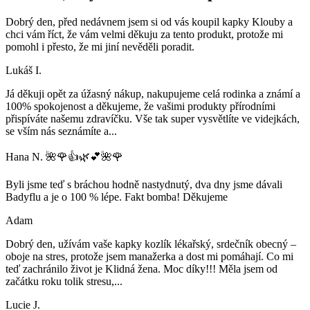
Dobrý den, před nedávnem jsem si od vás koupil kapky Klouby a
chci vám říct, že vám velmi děkuju za tento produkt, protože mi
pomohl i přesto, že mi jiní nevěděli poradit.
Lukáš I.
Já děkuji opět za úžasný nákup, nakupujeme celá rodinka a známí a
100% spokojenost a děkujeme, že vašimi produkty přírodními
přispíváte našemu zdravíčku. Vše tak super vysvětlíte ve videjkách,
se vším nás seznámíte a
...
Hana N. 🌺🌹👍🌿💕🌺🌹
Byli jsme teď s bráchou hodně nastydnutý, dva dny jsme dávali
Badyflu a je o 100 % lépe. Fakt bomba! Děkujeme
Adam
Dobrý den, užívám vaše kapky kozlík lékařský, srdečník obecný –
oboje na stres, protože jsem manažerka a dost mi pomáhají. Co mi
teď zachránilo život je Klidná žena. Moc díky!!! Měla jsem od
začátku roku tolik stresu,
...
Lucie J.