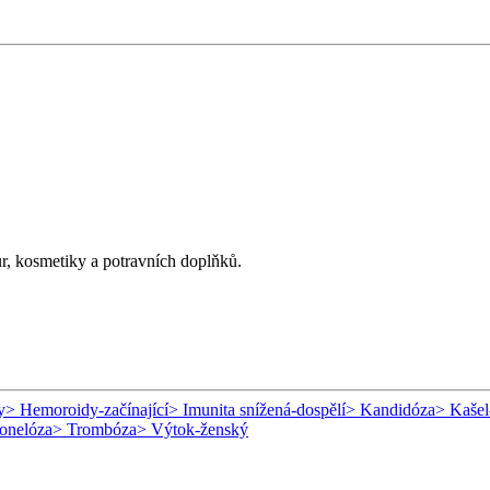
ur, kosmetiky a potravních doplňků.
y
> Hemoroidy-začínající
> Imunita snížená-dospělí
> Kandidóza
> Kašel
onelóza
> Trombóza
> Výtok-ženský