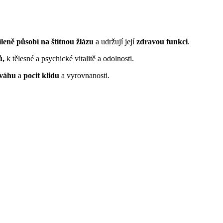
íleně působí na štítnou žlázu
a udržují její
zdravou funkci
.
ů,
k tělesné a psychické vitalitě a odolnosti.
ováhu
a
pocit klidu
a vyrovnanosti.