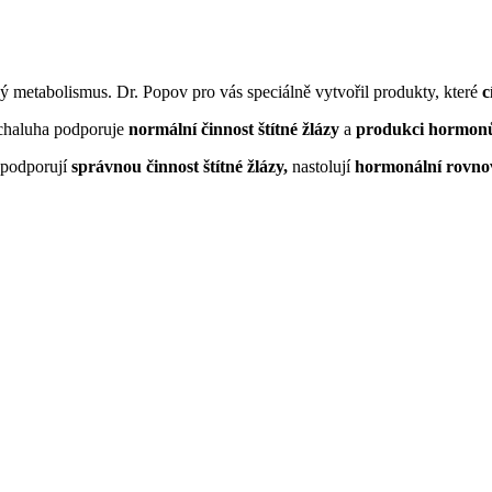
ký metabolismus. Dr. Popov pro vás speciálně vytvořil produkty, které
c
, chaluha podporuje
normální činnost štítné žlázy
a
produkci hormon
, podporují
správnou činnost štítné žlázy,
nastolují
hormonální rovn