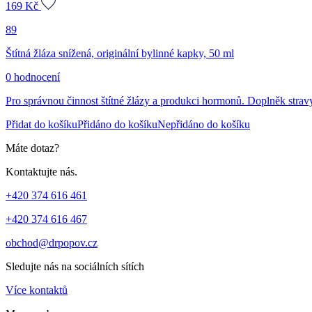
169
Kč
89
Štítná žláza snížená, originální bylinné kapky, 50 ml
0 hodnocení
Pro správnou činnost štítné žlázy a produkci hormonů. Doplněk strav
Přidat do košíku
Přidáno do košíku
Nepřidáno do košíku
Máte dotaz?
Kontaktujte nás.
+420 374 616 461
+420 374 616 467
obchod@drpopov.cz
Sledujte nás na sociálních sítích
Více kontaktů