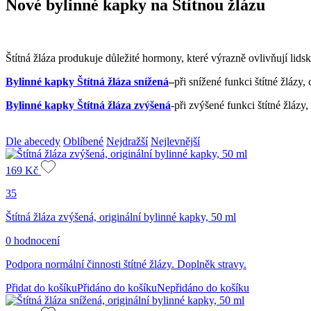
Nové bylinné kapky na Štítnou žlázu
Štítná žláza produkuje důležité hormony, které výrazně ovlivňují lids
Bylinné kapky Štítná žláza snížená
–
při snížené funkci štítné žlázy
Bylinné kapky Štítná žláza zvýšená
-při zvýšené funkci štítné žlázy
Dle abecedy
Oblíbené
Nejdražší
Nejlevnější
169
Kč
35
Štítná žláza zvýšená, originální bylinné kapky, 50 ml
0 hodnocení
Podpora normální činnosti štítné žlázy. Doplněk stravy.
Přidat do košíku
Přidáno do košíku
Nepřidáno do košíku