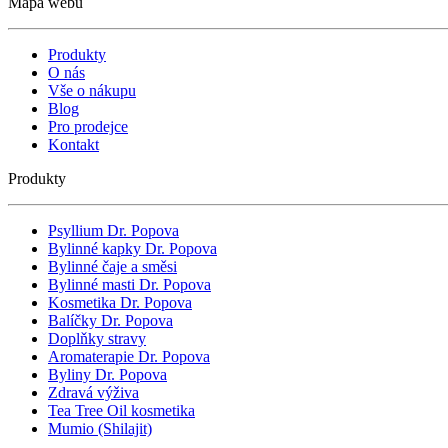
Mapa webu
Produkty
O nás
Vše o nákupu
Blog
Pro prodejce
Kontakt
Produkty
Psyllium Dr. Popova
Bylinné kapky Dr. Popova
Bylinné čaje a směsi
Bylinné masti Dr. Popova
Kosmetika Dr. Popova
Balíčky Dr. Popova
Doplňky stravy
Aromaterapie Dr. Popova
Byliny Dr. Popova
Zdravá výživa
Tea Tree Oil kosmetika
Mumio (Shilajit)