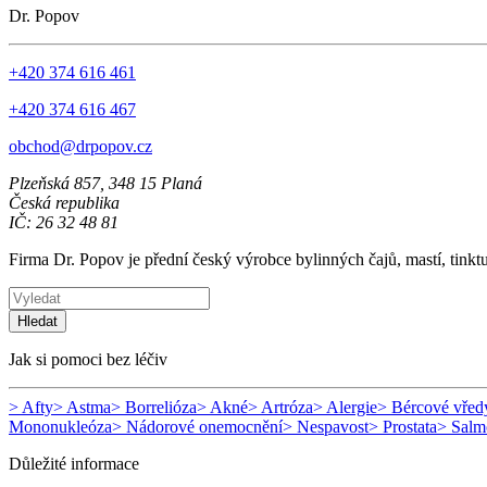
Dr. Popov
+420 374 616 461
+420 374 616 467
obchod@drpopov.cz
Plzeňská 857, 348 15 Planá
Česká republika
IČ: 26 32 48 81
Firma Dr. Popov je přední český výrobce bylinných čajů, mastí, tinkt
Hledat
Jak si pomoci bez léčiv
> Afty
> Astma
> Borrelióza
> Akné
> Artróza
> Alergie
> Bércové vřed
Mononukleóza
> Nádorové onemocnění
> Nespavost
> Prostata
> Salm
Důležité informace