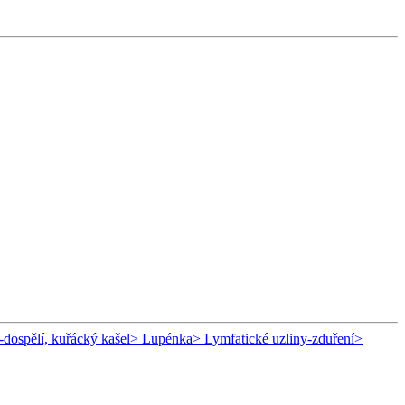
-dospělí, kuřácký kašel
> Lupénka
> Lymfatické uzliny-zduření
>