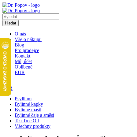
Hledat
O nás
Vše o nákupu
Blog
Pro prodejce
Kontakt
Můj účet
Oblíbené
EUR
EUR
Psyllium
Bylinné kapky
Bylinné masti
Bylinné čaje a směsi
Tea Tree Oil
Všechny produkty