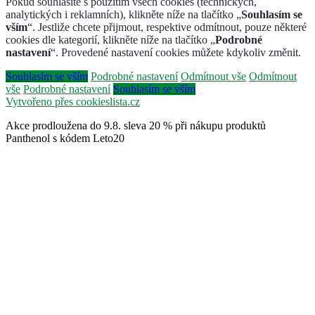
Pokud souhlasíte s použitím všech cookies (technických,
analytických i reklamních), klikněte níže na tlačítko „
Souhlasím se
vším
“. Jestliže chcete přijmout, respektive odmítnout, pouze některé
cookies dle kategorií, klikněte níže na tlačítko „
Podrobné
nastavení
“. Provedené nastavení cookies můžete kdykoliv změnit.
Souhlasím se vším
Podrobné nastavení
Odmítnout vše
Odmítnout
vše
Podrobné nastavení
Souhlasím se vším
Vytvořeno přes cookieslista.cz
Akce prodloužena do 9.8. sleva 20 % při nákupu produktů
Panthenol s kódem Leto20