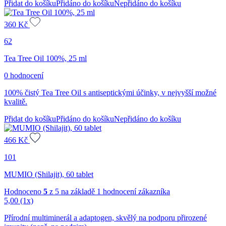
Přidat do košíku
Přidáno do košíku
Nepřidáno do košíku
360
Kč
62
Tea Tree Oil 100%, 25 ml
0 hodnocení
100% čistý Tea Tree Oil s antiseptickými účinky, v nejvyšší možné
kvalitě.
Přidat do košíku
Přidáno do košíku
Nepřidáno do košíku
466
Kč
101
MUMIO (Shilajit), 60 tablet
Hodnoceno
5
z 5 na základě
1
hodnocení zákazníka
5,00
(1x)
Přírodní multiminerál a adaptogen, skvělý na podporu přirozené