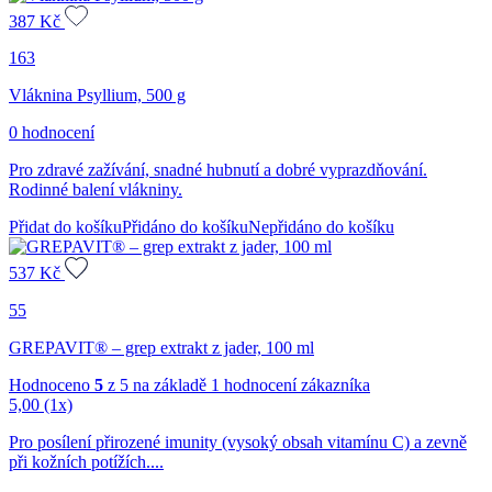
387
Kč
163
Vláknina Psyllium, 500 g
0 hodnocení
Pro zdravé zažívání, snadné hubnutí a dobré vyprazdňování.
Rodinné balení vlákniny.
Přidat do košíku
Přidáno do košíku
Nepřidáno do košíku
537
Kč
55
GREPAVIT® – grep extrakt z jader, 100 ml
Hodnoceno
5
z 5 na základě
1
hodnocení zákazníka
5,00
(1x)
Pro posílení přirozené imunity (vysoký obsah vitamínu C) a zevně
při kožních potížích....