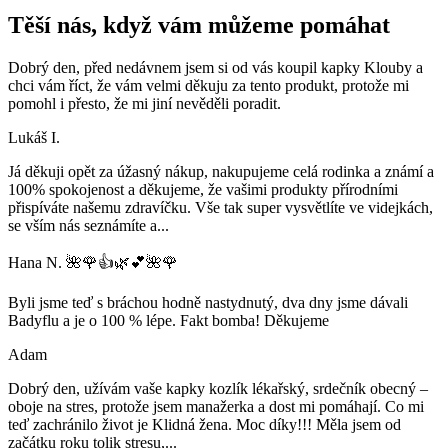
Těší nás, když vám můžeme pomáhat
Dobrý den, před nedávnem jsem si od vás koupil kapky Klouby a
chci vám říct, že vám velmi děkuju za tento produkt, protože mi
pomohl i přesto, že mi jiní nevěděli poradit.
Lukáš I.
Já děkuji opět za úžasný nákup, nakupujeme celá rodinka a známí a
100% spokojenost a děkujeme, že vašimi produkty přírodními
přispíváte našemu zdravíčku. Vše tak super vysvětlíte ve videjkách,
se vším nás seznámíte a
...
Hana N. 🌺🌹👍🌿💕🌺🌹
Byli jsme teď s bráchou hodně nastydnutý, dva dny jsme dávali
Badyflu a je o 100 % lépe. Fakt bomba! Děkujeme
Adam
Dobrý den, užívám vaše kapky kozlík lékařský, srdečník obecný –
oboje na stres, protože jsem manažerka a dost mi pomáhají. Co mi
teď zachránilo život je Klidná žena. Moc díky!!! Měla jsem od
začátku roku tolik stresu,
...