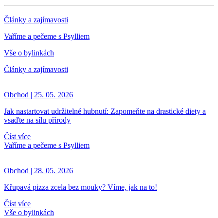
Články a zajímavosti
Vaříme a pečeme s Psylliem
Vše o bylinkách
Články a zajímavosti
Obchod | 25. 05. 2026
Jak nastartovat udržitelné hubnutí: Zapomeňte na drastické diety a
vsaďte na sílu přírody
Číst více
Vaříme a pečeme s Psylliem
Obchod | 28. 05. 2026
Křupavá pizza zcela bez mouky? Víme, jak na to!
Číst více
Vše o bylinkách