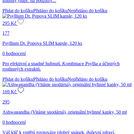
imunity (např. na podzim)....
Přidat do košíku
Přidáno do košíku
Nepřidáno do košíku
295
Kč
177
Psyllium Dr. Popova SLIM kapsle, 120 ks
0 hodnocení
Pro efektivní a snadné hubnutí. Kombinace Psyllia a účinných
rostlinných extraktů.
Přidat do košíku
Přidáno do košíku
Nepřidáno do košíku
169
Kč
295
Ashwagandha (Vitánie snodárná), originální bylinné kapky, 50 ml
0 hodnocení
Váš klíč k vnitřní rovnováze (dobrý spánek, duševní zdraví,