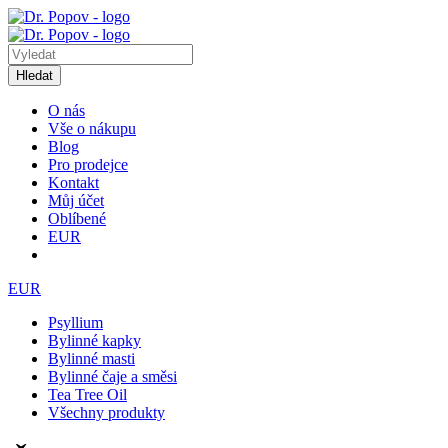
Hledat
O nás
Vše o nákupu
Blog
Pro prodejce
Kontakt
Můj účet
Oblíbené
EUR
EUR
Psyllium
Bylinné kapky
Bylinné masti
Bylinné čaje a směsi
Tea Tree Oil
Všechny produkty