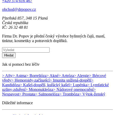
+420 374 616 467
obchod@drpopov.cz
Plzeňská 857, 348 15 Planá
Česká republika
IČ: 26 32 48 81
Firma Dr. Popov je přední český výrobce bylinných čajů, mastí,
tinktur, kosmetiky a potravních doplňků.
Hledat
Jak si pomoci bez léčiv
> Afty
> Astma
> Borrelióza
> Akné
> Artróza
> Alergie
> Bércové
vředy
> Hemoroidy-začínající
> Imunita snížená-dospělí
>
Kandidóza
> Kašel-dospělí, kuřácký kašel
> Lupénka
> Lymfatické
uzliny-zduření
> Mononukleóza
> Nádorové onemocnění
>
Nespavost
> Prostata
> Salmonelóza
> Trombóza
> Výtok-ženský
Důležité informace