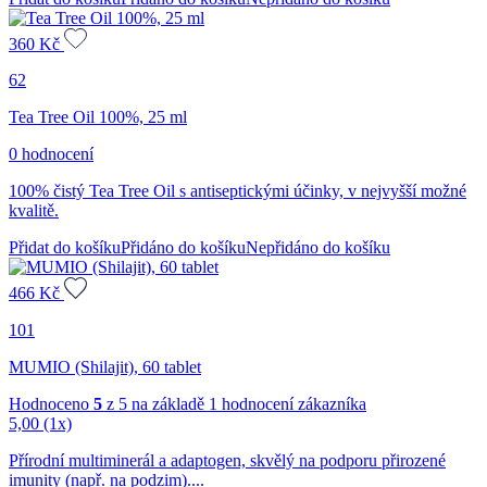
360
Kč
62
Tea Tree Oil 100%, 25 ml
0 hodnocení
100% čistý Tea Tree Oil s antiseptickými účinky, v nejvyšší možné
kvalitě.
Přidat do košíku
Přidáno do košíku
Nepřidáno do košíku
466
Kč
101
MUMIO (Shilajit), 60 tablet
Hodnoceno
5
z 5 na základě
1
hodnocení zákazníka
5,00
(1x)
Přírodní multiminerál a adaptogen, skvělý na podporu přirozené
imunity (např. na podzim)....