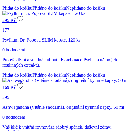
Přidat do košíku
Přidáno do košíku
Nepřidáno do košíku
295
Kč
177
Psyllium Dr. Popova SLIM kapsle, 120 ks
0 hodnocení
Pro efektivní a snadné hubnutí. Kombinace Psyllia a účinných
rostlinných extraktů.
Přidat do košíku
Přidáno do košíku
Nepřidáno do košíku
169
Kč
295
Ashwagandha (Vitánie snodárná), originální bylinné kapky, 50 ml
0 hodnocení
Váš klíč k vnitřní rovnováze (dobrý spánek, duševní zdraví,