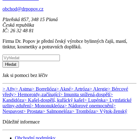
obchod@drpopov.cz
Plzeňská 857, 348 15 Planá
Česká republika
IČ: 26 32 48 81
Firma Dr. Popov je přední český výrobce bylinných čajů, mastí,
tinktur, kosmetiky a potravních doplňků.
Hledat
Jak si pomoci bez léčiv
> Afty
> Astma
> Borrelióza
> Akné
> Artróza
> Alergie
> Bércové
vředy
> Hemoroidy-začínající
> Imunita snížená-dospělí
>
Kandidóza
> Kašel-dospělí, kuřácký kašel
> Lupénka
> Lymfatické
uzliny-zduření
> Mononukleóza
> Nádorové onemocnění
>
Nespavost
> Prostata
> Salmonelóza
> Trombóza
> Výtok-ženský
Důležité informace
Obchodní podmínky