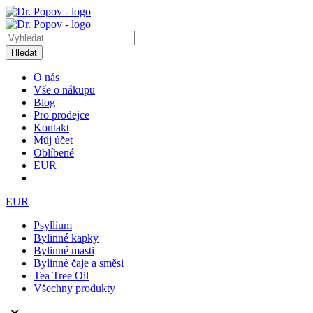
Hledat
O nás
Vše o nákupu
Blog
Pro prodejce
Kontakt
Můj účet
Oblíbené
EUR
EUR
Psyllium
Bylinné kapky
Bylinné masti
Bylinné čaje a směsi
Tea Tree Oil
Všechny produkty