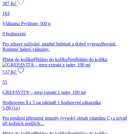
387
Kč
163
Vláknina Psyllium, 500 g
0 hodnocení
Pro zdravé zažívání, snadné hubnutí a dobré vyprazdňování.
Rodinné balení vlákniny.
Přidat do košíku
Přidáno do košíku
Nepřidáno do košíku
537
Kč
55
GREPAVIT® – grep extrakt z jader, 100 ml
Hodnoceno
5
z 5 na základě
1
hodnocení zákazníka
5,00
(1x)
Pro posílení přirozené imunity (vysoký obsah vitamínu C) a zevně
při kožních potížích....
Přidat do košíku
Přidáno do košíku
Nepřidáno do košíku