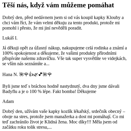
Těší nás, když vám můžeme pomáhat
Dobrý den, před nedávnem jsem si od vás koupil kapky Klouby a
chci vám říct, že vám velmi děkuju za tento produkt, protože mi
pomohl i přesto, že mi jiní nevěděli poradit.
Lukáš I.
Já děkuji opět za úžasný nákup, nakupujeme celá rodinka a známí a
100% spokojenost a děkujeme, že vašimi produkty přírodními
přispíváte našemu zdravíčku. Vše tak super vysvětlíte ve videjkách,
se vším nás seznámíte a
...
Hana N. 🌺🌹👍🌿💕🌺🌹
Byli jsme teď s bráchou hodně nastydnutý, dva dny jsme dávali
Badyflu a je o 100 % lépe. Fakt bomba! Děkujeme
Adam
Dobrý den, užívám vaše kapky kozlík lékařský, srdečník obecný –
oboje na stres, protože jsem manažerka a dost mi pomáhají. Co mi
teď zachránilo život je Klidná žena. Moc díky!!! Měla jsem od
začátku roku tolik stresu,
...