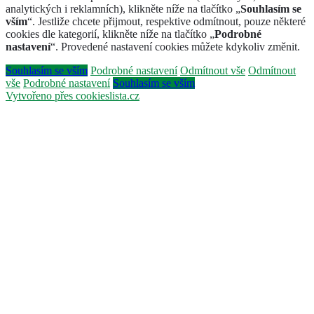
analytických i reklamních), klikněte níže na tlačítko „
Souhlasím se
vším
“. Jestliže chcete přijmout, respektive odmítnout, pouze některé
cookies dle kategorií, klikněte níže na tlačítko „
Podrobné
nastavení
“. Provedené nastavení cookies můžete kdykoliv změnit.
Souhlasím se vším
Podrobné nastavení
Odmítnout vše
Odmítnout
vše
Podrobné nastavení
Souhlasím se vším
Vytvořeno přes cookieslista.cz