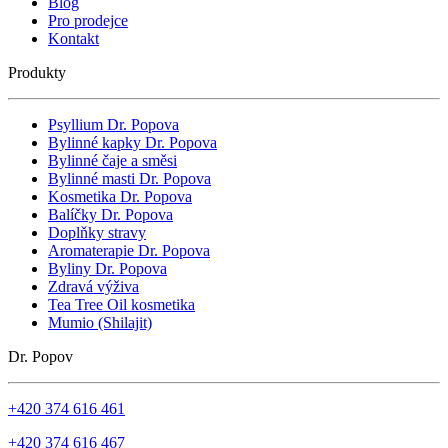
Blog
Pro prodejce
Kontakt
Produkty
Psyllium Dr. Popova
Bylinné kapky Dr. Popova
Bylinné čaje a směsi
Bylinné masti Dr. Popova
Kosmetika Dr. Popova
Balíčky Dr. Popova
Doplňky stravy
Aromaterapie Dr. Popova
Byliny Dr. Popova
Zdravá výživa
Tea Tree Oil kosmetika
Mumio (Shilajit)
Dr. Popov
+420 374 616 461
+420 374 616 467