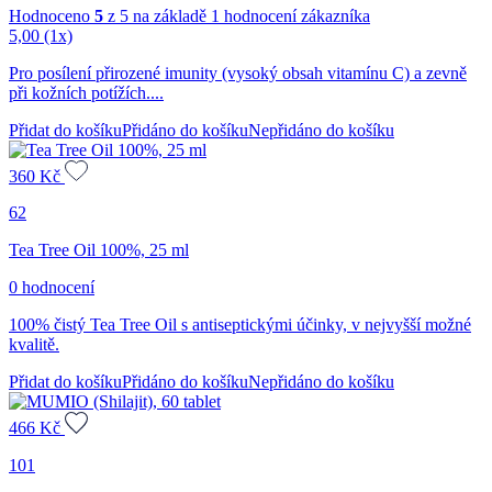
Hodnoceno
5
z 5 na základě
1
hodnocení zákazníka
5,00
(1x)
Pro posílení přirozené imunity (vysoký obsah vitamínu C) a zevně
při kožních potížích....
Přidat do košíku
Přidáno do košíku
Nepřidáno do košíku
360
Kč
62
Tea Tree Oil 100%, 25 ml
0 hodnocení
100% čistý Tea Tree Oil s antiseptickými účinky, v nejvyšší možné
kvalitě.
Přidat do košíku
Přidáno do košíku
Nepřidáno do košíku
466
Kč
101