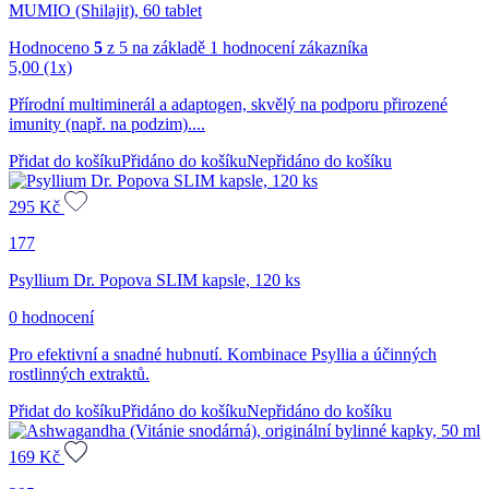
MUMIO (Shilajit), 60 tablet
Hodnoceno
5
z 5 na základě
1
hodnocení zákazníka
5,00
(1x)
Přírodní multiminerál a adaptogen, skvělý na podporu přirozené
imunity (např. na podzim)....
Přidat do košíku
Přidáno do košíku
Nepřidáno do košíku
295
Kč
177
Psyllium Dr. Popova SLIM kapsle, 120 ks
0 hodnocení
Pro efektivní a snadné hubnutí. Kombinace Psyllia a účinných
rostlinných extraktů.
Přidat do košíku
Přidáno do košíku
Nepřidáno do košíku
169
Kč