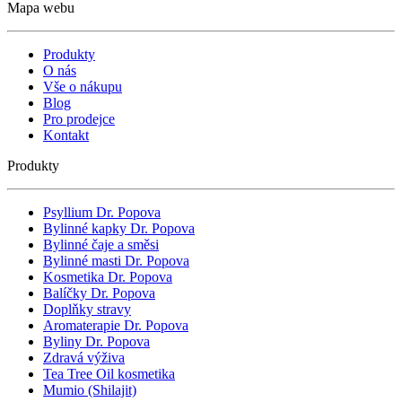
Mapa webu
Produkty
O nás
Vše o nákupu
Blog
Pro prodejce
Kontakt
Produkty
Psyllium Dr. Popova
Bylinné kapky Dr. Popova
Bylinné čaje a směsi
Bylinné masti Dr. Popova
Kosmetika Dr. Popova
Balíčky Dr. Popova
Doplňky stravy
Aromaterapie Dr. Popova
Byliny Dr. Popova
Zdravá výživa
Tea Tree Oil kosmetika
Mumio (Shilajit)