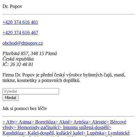
Dr. Popov
+420 374 616 461
+420 374 616 467
obchod@drpopov.cz
Plzeňská 857, 348 15 Planá
Česká republika
IČ: 26 32 48 81
Firma Dr. Popov je přední český výrobce bylinných čajů, mastí,
tinktur, kosmetiky a potravních doplňků.
Hledat
Jak si pomoci bez léčiv
> Afty
> Astma
> Borrelióza
> Akné
> Artróza
> Alergie
> Bércové
vředy
> Hemoroidy-začínající
> Imunita snížená-dospělí
>
Kandidóza
> Kašel-dospělí, kuřácký kašel
> Lupénka
> Lymfatické