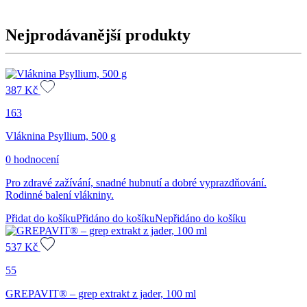
Nejprodávanější produkty
387
Kč
163
Vláknina Psyllium, 500 g
0 hodnocení
Pro zdravé zažívání, snadné hubnutí a dobré vyprazdňování.
Rodinné balení vlákniny.
Přidat do košíku
Přidáno do košíku
Nepřidáno do košíku
537
Kč
55
GREPAVIT® – grep extrakt z jader, 100 ml