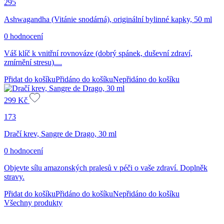
295
Ashwagandha (Vitánie snodárná), originální bylinné kapky, 50 ml
0 hodnocení
Váš klíč k vnitřní rovnováze (dobrý spánek, duševní zdraví,
zmírnění stresu)....
Přidat do košíku
Přidáno do košíku
Nepřidáno do košíku
299
Kč
173
Dračí krev, Sangre de Drago, 30 ml
0 hodnocení
Objevte sílu amazonských pralesů v péči o vaše zdraví. Doplněk
stravy.
Přidat do košíku
Přidáno do košíku
Nepřidáno do košíku
Všechny produkty