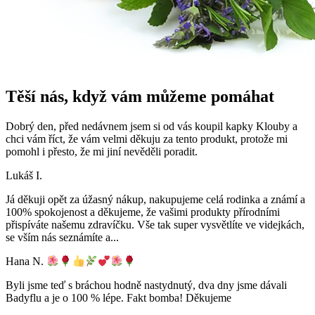
Těší nás, když vám můžeme pomáhat
Dobrý den, před nedávnem jsem si od vás koupil kapky Klouby a
chci vám říct, že vám velmi děkuju za tento produkt, protože mi
pomohl i přesto, že mi jiní nevěděli poradit.
Lukáš I.
Já děkuji opět za úžasný nákup, nakupujeme celá rodinka a známí a
100% spokojenost a děkujeme, že vašimi produkty přírodními
přispíváte našemu zdravíčku. Vše tak super vysvětlíte ve videjkách,
se vším nás seznámíte a
...
Hana N.
Byli jsme teď s bráchou hodně nastydnutý, dva dny jsme dávali
Badyflu a je o 100 % lépe. Fakt bomba! Děkujeme