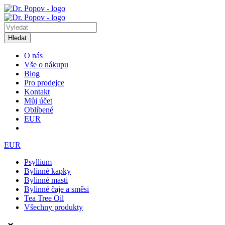
Hledat
O nás
Vše o nákupu
Blog
Pro prodejce
Kontakt
Můj účet
Oblíbené
EUR
EUR
Psyllium
Bylinné kapky
Bylinné masti
Bylinné čaje a směsi
Tea Tree Oil
Všechny produkty