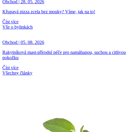
Obchod | 28. 05. 2026
Křupavá pizza zcela bez mouky? Víme, jak na to!
Číst více
Vše o bylinkách
Obchod | 05. 08. 2026
Rakytníková mast-přírodní péče pro namáhanou, suchou a citlivou
pokožku
Číst více
Všechny články