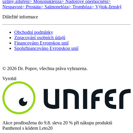
uzliny-zduření
> Mononukleóza
> Nádorové onemocnění
>
Nespavost
> Prostata
> Salmonelóza
> Trombóza
> Výtok-ženský
Důležité informace
Obchodní podmínky
Zpracování osobních údajů
Financováno Evropskou unií
Spolufinancováno Evropskou unií
© 2026 Dr. Popov, všechna práva vyhrazena.
Vyrobil
Akce prodloužena do 9.8. sleva 20 % při nákupu produktů
Panthenol s kódem Leto20