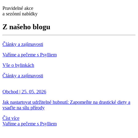
Pravidelné akce
a sezónní nabídky
Z našeho blogu
Články a zajímavosti
Vaříme a pečeme s Psylliem
Vše o bylinkách
Články a zajímavosti
Obchod | 25. 05. 2026
Jak nastartovat udržitelné hubnutí: Zapomeňte na drastické diety a
vsaďte na sílu přírody
Číst více
Vaříme a pečeme s Psylliem