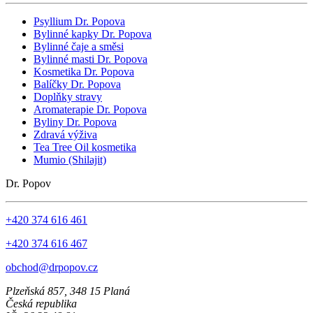
Psyllium Dr. Popova
Bylinné kapky Dr. Popova
Bylinné čaje a směsi
Bylinné masti Dr. Popova
Kosmetika Dr. Popova
Balíčky Dr. Popova
Doplňky stravy
Aromaterapie Dr. Popova
Byliny Dr. Popova
Zdravá výživa
Tea Tree Oil kosmetika
Mumio (Shilajit)
Dr. Popov
+420 374 616 461
+420 374 616 467
obchod@drpopov.cz
Plzeňská 857, 348 15 Planá
Česká republika