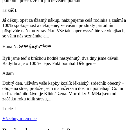
pomohl i přesto, že mi jiní nevěděli poradit.
Lukáš I.
Já děkuji opět za úžasný nákup, nakupujeme celá rodinka a známí a
100% spokojenost a děkujeme, že vašimi produkty přírodními
přispíváte našemu zdravíčku. Vše tak super vysvětlíte ve videjkách,
se vším nás seznámíte a
...
Hana N. 🌺🌹👍🌿💕🌺🌹
Byli jsme teď s bráchou hodně nastydnutý, dva dny jsme dávali
Badyflu a je o 100 % lépe. Fakt bomba! Děkujeme
Adam
Dobrý den, užívám vaše kapky kozlík lékařský, srdečník obecný –
oboje na stres, protože jsem manažerka a dost mi pomáhají. Co mi
teď zachránilo život je Klidná žena. Moc díky!!! Měla jsem od
začátku roku tolik stresu,
...
Lucie J.
Všechny reference