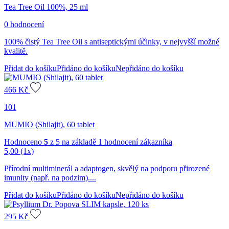
Tea Tree Oil 100%, 25 ml
0 hodnocení
100% čistý Tea Tree Oil s antiseptickými účinky, v nejvyšší možné
kvalitě.
Přidat do košíku
Přidáno do košíku
Nepřidáno do košíku
466
Kč
101
MUMIO (Shilajit), 60 tablet
Hodnoceno
5
z 5 na základě
1
hodnocení zákazníka
5,00
(1x)
Přírodní multiminerál a adaptogen, skvělý na podporu přirozené
imunity (např. na podzim)....
Přidat do košíku
Přidáno do košíku
Nepřidáno do košíku
295
Kč