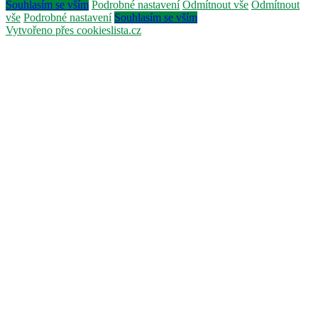
Souhlasím se vším
Podrobné nastavení
Odmítnout vše
Odmítnout
vše
Podrobné nastavení
Souhlasím se vším
Vytvořeno přes cookieslista.cz