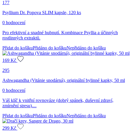
177
Psyllium Dr. Popova SLIM kapsle, 120 ks
0 hodnocení
Pro efektivní a snadné hubnutí. Kombinace Psyllia a účinných
rostlinných extraktů.
Přidat do košíku
Přidáno do košíku
Nepřidáno do košíku
169
Kč
295
Ashwagandha (Vitánie snodárná), originální bylinné kapky, 50 ml
0 hodnocení
Váš klíč k vnitřní rovnováze (dobrý spánek, duševní zdraví,
zmírnění stresu)....
Přidat do košíku
Přidáno do košíku
Nepřidáno do košíku
299
Kč