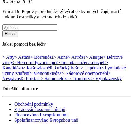
IČ: 26 32 48 81
Firma Dr. Popov je přední český výrobce bylinných čajů, mastí,
tinktur, kosmetiky a potravních doplňků.
Hledat
Jak si pomoci bez léčiv
> Afty
> Astma
> Borrelióza
> Akné
> Artróza
> Alergie
> Bércové
vředy
> Hemoroidy-začínající
> Imunita snížená-dospělí
>
Kandidóza
> Kašel-dospělí, kuřácký kašel
> Lupénka
> Lymfatické
uzliny-zduření
> Mononukleóza
> Nádorové onemocnění
>
Nespavost
> Prostata
> Salmonelóza
> Trombóza
> Výtok-ženský
Důležité informace
Obchodní podmínky
Zpracování osobních údajů
Financováno Evropskou unií
Spolufinancováno Evropskou unií