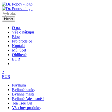
Hledat
O nás
Vše o nákupu
Blog
Pro prodejce
Kontakt
Můj účet
Oblíbené
EUR
2
EUR
Psyllium
Bylinné kapky
Bylinné masti
Bylinné čaje a směsi
Tea Tree Oil
Všechny produkty