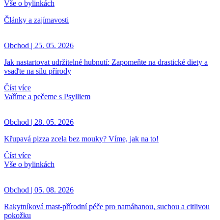
Vše o bylinkách
Články a zajímavosti
Obchod | 25. 05. 2026
Jak nastartovat udržitelné hubnutí: Zapomeňte na drastické diety a
vsaďte na sílu přírody
Číst více
Vaříme a pečeme s Psylliem
Obchod | 28. 05. 2026
Křupavá pizza zcela bez mouky? Víme, jak na to!
Číst více
Vše o bylinkách
Obchod | 05. 08. 2026
Rakytníková mast-přírodní péče pro namáhanou, suchou a citlivou
pokožku