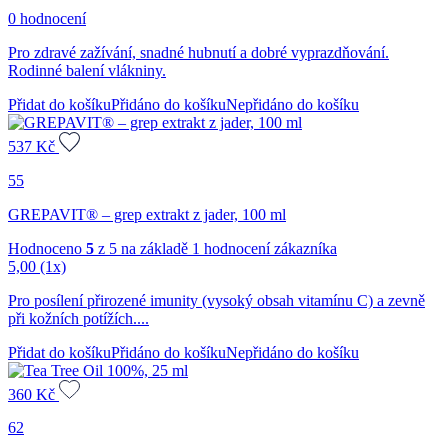
0 hodnocení
Pro zdravé zažívání, snadné hubnutí a dobré vyprazdňování.
Rodinné balení vlákniny.
Přidat do košíku
Přidáno do košíku
Nepřidáno do košíku
537
Kč
55
GREPAVIT® – grep extrakt z jader, 100 ml
Hodnoceno
5
z 5 na základě
1
hodnocení zákazníka
5,00
(1x)
Pro posílení přirozené imunity (vysoký obsah vitamínu C) a zevně
při kožních potížích....
Přidat do košíku
Přidáno do košíku
Nepřidáno do košíku
360
Kč
62