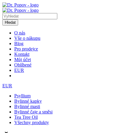
Hledat
O nás
Vše o nákupu
Blog
Pro prodejce
Kontakt
Můj účet
Oblíbené
EUR
EUR
Psyllium
Bylinné kapky
Bylinné masti
Bylinné čaje a směsi
Tea Tree Oil
Všechny produkty