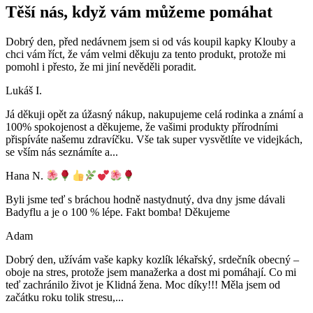
Těší nás, když vám můžeme pomáhat
Dobrý den, před nedávnem jsem si od vás koupil kapky Klouby a
chci vám říct, že vám velmi děkuju za tento produkt, protože mi
pomohl i přesto, že mi jiní nevěděli poradit.
Lukáš I.
Já děkuji opět za úžasný nákup, nakupujeme celá rodinka a známí a
100% spokojenost a děkujeme, že vašimi produkty přírodními
přispíváte našemu zdravíčku. Vše tak super vysvětlíte ve videjkách,
se vším nás seznámíte a
...
Hana N.
Byli jsme teď s bráchou hodně nastydnutý, dva dny jsme dávali
Badyflu a je o 100 % lépe. Fakt bomba! Děkujeme
Adam
Dobrý den, užívám vaše kapky kozlík lékařský, srdečník obecný –
oboje na stres, protože jsem manažerka a dost mi pomáhají. Co mi
teď zachránilo život je Klidná žena. Moc díky!!! Měla jsem od
začátku roku tolik stresu,
...