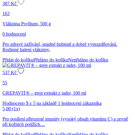
387
Kč
163
Vláknina Psyllium, 500 g
0 hodnocení
Pro zdravé zažívání, snadné hubnutí a dobré vyprazdňování.
Rodinné balení vlákniny.
Přidat do košíku
Přidáno do košíku
Nepřidáno do košíku
537
Kč
55
GREPAVIT® – grep extrakt z jader, 100 ml
Hodnoceno
5
z 5 na základě
1
hodnocení zákazníka
5,00
(1x)
Pro posílení přirozené imunity (vysoký obsah vitamínu C) a zevně
při kožních potížích....
Přidat do košíku
Přidáno do košíku
Nepřidáno do košíku