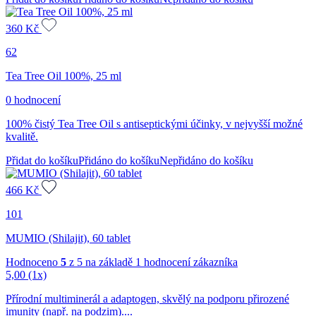
360
Kč
62
Tea Tree Oil 100%, 25 ml
0 hodnocení
100% čistý Tea Tree Oil s antiseptickými účinky, v nejvyšší možné
kvalitě.
Přidat do košíku
Přidáno do košíku
Nepřidáno do košíku
466
Kč
101
MUMIO (Shilajit), 60 tablet
Hodnoceno
5
z 5 na základě
1
hodnocení zákazníka
5,00
(1x)
Přírodní multiminerál a adaptogen, skvělý na podporu přirozené
imunity (např. na podzim)....