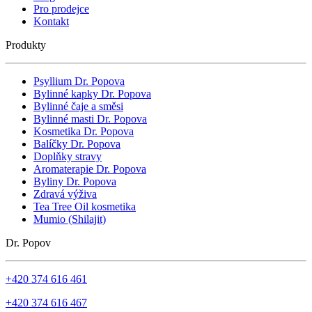
Pro prodejce
Kontakt
Produkty
Psyllium Dr. Popova
Bylinné kapky Dr. Popova
Bylinné čaje a směsi
Bylinné masti Dr. Popova
Kosmetika Dr. Popova
Balíčky Dr. Popova
Doplňky stravy
Aromaterapie Dr. Popova
Byliny Dr. Popova
Zdravá výživa
Tea Tree Oil kosmetika
Mumio (Shilajit)
Dr. Popov
+420 374 616 461
+420 374 616 467