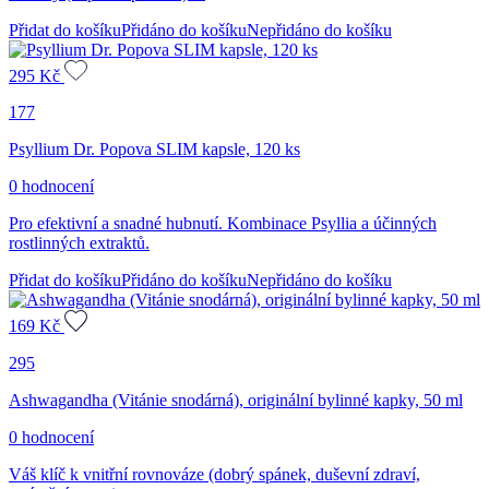
Přidat do košíku
Přidáno do košíku
Nepřidáno do košíku
295
Kč
177
Psyllium Dr. Popova SLIM kapsle, 120 ks
0 hodnocení
Pro efektivní a snadné hubnutí. Kombinace Psyllia a účinných
rostlinných extraktů.
Přidat do košíku
Přidáno do košíku
Nepřidáno do košíku
169
Kč
295
Ashwagandha (Vitánie snodárná), originální bylinné kapky, 50 ml
0 hodnocení
Váš klíč k vnitřní rovnováze (dobrý spánek, duševní zdraví,