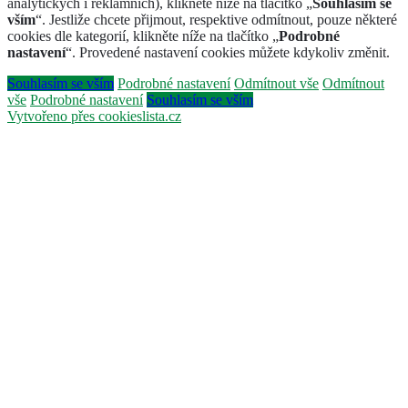
analytických i reklamních), klikněte níže na tlačítko „
Souhlasím se
vším
“. Jestliže chcete přijmout, respektive odmítnout, pouze některé
cookies dle kategorií, klikněte níže na tlačítko „
Podrobné
nastavení
“. Provedené nastavení cookies můžete kdykoliv změnit.
Souhlasím se vším
Podrobné nastavení
Odmítnout vše
Odmítnout
vše
Podrobné nastavení
Souhlasím se vším
Vytvořeno přes cookieslista.cz