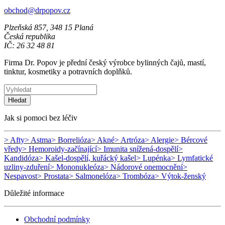
obchod@drpopov.cz
Plzeňská 857, 348 15 Planá
Česká republika
IČ: 26 32 48 81
Firma Dr. Popov je přední český výrobce bylinných čajů, mastí,
tinktur, kosmetiky a potravních doplňků.
Hledat
Jak si pomoci bez léčiv
> Afty
> Astma
> Borrelióza
> Akné
> Artróza
> Alergie
> Bércové
vředy
> Hemoroidy-začínající
> Imunita snížená-dospělí
>
Kandidóza
> Kašel-dospělí, kuřácký kašel
> Lupénka
> Lymfatické
uzliny-zduření
> Mononukleóza
> Nádorové onemocnění
>
Nespavost
> Prostata
> Salmonelóza
> Trombóza
> Výtok-ženský
Důležité informace
Obchodní podmínky