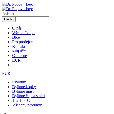
Hledat
O nás
Vše o nákupu
Blog
Pro prodejce
Kontakt
Můj účet
Oblíbené
EUR
EUR
Psyllium
Bylinné kapky
Bylinné masti
Bylinné čaje a směsi
Tea Tree Oil
Všechny produkty