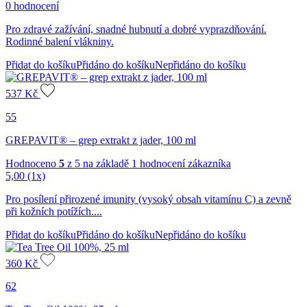
0 hodnocení
Pro zdravé zažívání, snadné hubnutí a dobré vyprazdňování.
Rodinné balení vlákniny.
Přidat do košíku
Přidáno do košíku
Nepřidáno do košíku
537
Kč
55
GREPAVIT® – grep extrakt z jader, 100 ml
Hodnoceno
5
z 5 na základě
1
hodnocení zákazníka
5,00
(1x)
Pro posílení přirozené imunity (vysoký obsah vitamínu C) a zevně
při kožních potížích....
Přidat do košíku
Přidáno do košíku
Nepřidáno do košíku
360
Kč
62