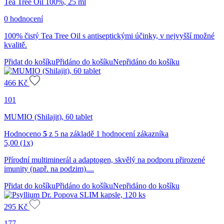
Tea Tree Oil 100%, 25 ml
0 hodnocení
100% čistý Tea Tree Oil s antiseptickými účinky, v nejvyšší možné
kvalitě.
Přidat do košíku
Přidáno do košíku
Nepřidáno do košíku
466
Kč
101
MUMIO (Shilajit), 60 tablet
Hodnoceno
5
z 5 na základě
1
hodnocení zákazníka
5,00
(1x)
Přírodní multiminerál a adaptogen, skvělý na podporu přirozené
imunity (např. na podzim)....
Přidat do košíku
Přidáno do košíku
Nepřidáno do košíku
295
Kč
177