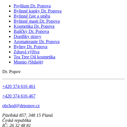
Psyllium Dr. Popova
Bylinné kapky Dr. Popova
Bylinné čaje a směsi
Bylinné masti Dr. Popova
Kosmetika Dr. Popova
Balíčky Dr. Popova
Doplňky stravy
Aromaterapie Dr. Popova
Byliny Dr. Popova
Zdravá výživa
Tea Tree Oil kosmetika
Mumio (Shilajit)
Dr. Popov
+420 374 616 461
+420 374 616 467
obchod@drpopov.cz
Plzeňská 857, 348 15 Planá
Česká republika
IČ: 26 32 48 81