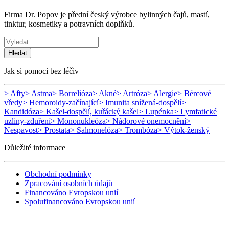
Firma Dr. Popov je přední český výrobce bylinných čajů, mastí,
tinktur, kosmetiky a potravních doplňků.
Hledat
Jak si pomoci bez léčiv
> Afty
> Astma
> Borrelióza
> Akné
> Artróza
> Alergie
> Bércové
vředy
> Hemoroidy-začínající
> Imunita snížená-dospělí
>
Kandidóza
> Kašel-dospělí, kuřácký kašel
> Lupénka
> Lymfatické
uzliny-zduření
> Mononukleóza
> Nádorové onemocnění
>
Nespavost
> Prostata
> Salmonelóza
> Trombóza
> Výtok-ženský
Důležité informace
Obchodní podmínky
Zpracování osobních údajů
Financováno Evropskou unií
Spolufinancováno Evropskou unií