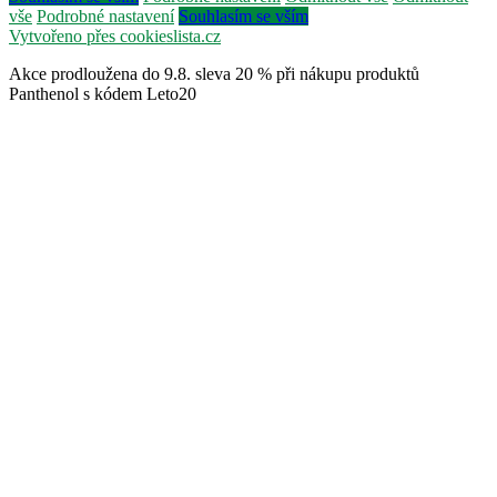
vše
Podrobné nastavení
Souhlasím se vším
Vytvořeno přes cookieslista.cz
Akce prodloužena do 9.8. sleva 20 % při nákupu produktů
Panthenol s kódem Leto20