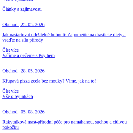
Články a zajímavosti
Obchod | 25. 05. 2026
Jak nastartovat udržitelné hubnutí: Zapomeňte na drastické diety a
vsaďte na sílu přírody
Číst více
Vaříme a pečeme s Psylliem
Obchod | 28. 05. 2026
Křupavá pizza zcela bez mouky? Víme, jak na to!
Číst více
Vše o bylinkách
Obchod | 05. 08. 2026
Rakytníková mast-přírodní péče pro namáhanou, suchou a citlivou
pokožku