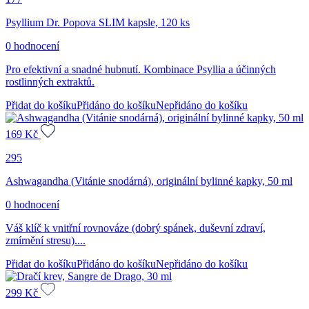
Psyllium Dr. Popova SLIM kapsle, 120 ks
0 hodnocení
Pro efektivní a snadné hubnutí. Kombinace Psyllia a účinných
rostlinných extraktů.
Přidat do košíku
Přidáno do košíku
Nepřidáno do košíku
169
Kč
295
Ashwagandha (Vitánie snodárná), originální bylinné kapky, 50 ml
0 hodnocení
Váš klíč k vnitřní rovnováze (dobrý spánek, duševní zdraví,
zmírnění stresu)....
Přidat do košíku
Přidáno do košíku
Nepřidáno do košíku
299
Kč