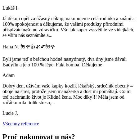
Lukáš I.
Já děkuji opět za úžasný nákup, nakupujeme celá rodinka a známí a
100% spokojenost a děkujeme, že vašimi produkty přírodními
přispíváte našemu zdravíčku. Vše tak super vysvětlíte ve videjkách,
se vším nás seznámíte a
...
Hana N. 🌺🌹👍🌿💕🌺🌹
Byli jsme teď s bráchou hodně nastydnutý, dva dny jsme dávali
Badyflu a je o 100 % lépe. Fakt bomba! Děkujeme
Adam
Dobrý den, užívám vaše kapky kozlík lékařský, srdečník obecný –
oboje na stres, protože jsem manažerka a dost mi pomáhají. Co mi
teď zachránilo život je Klidná žena. Moc díky!!! Měla jsem od
začátku roku tolik stresu,
...
Lucie J.
Všechny reference
Proč nakupovat u nás?