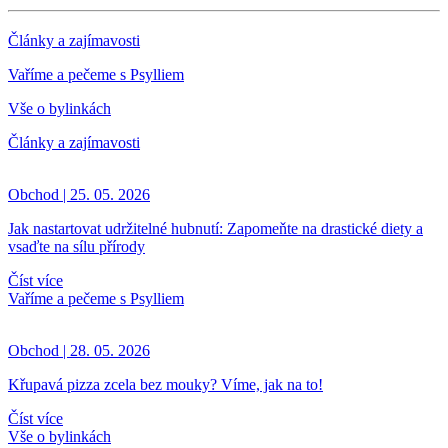
Články a zajímavosti
Vaříme a pečeme s Psylliem
Vše o bylinkách
Články a zajímavosti
Obchod | 25. 05. 2026
Jak nastartovat udržitelné hubnutí: Zapomeňte na drastické diety a
vsaďte na sílu přírody
Číst více
Vaříme a pečeme s Psylliem
Obchod | 28. 05. 2026
Křupavá pizza zcela bez mouky? Víme, jak na to!
Číst více
Vše o bylinkách