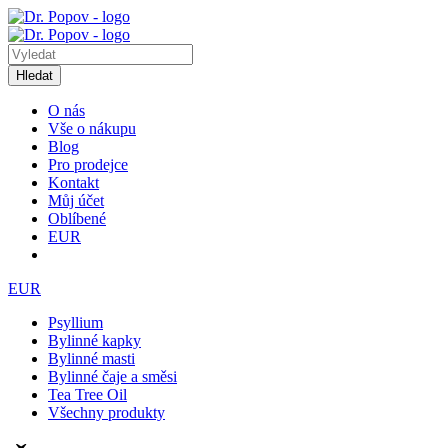
Hledat
O nás
Vše o nákupu
Blog
Pro prodejce
Kontakt
Můj účet
Oblíbené
EUR
EUR
Psyllium
Bylinné kapky
Bylinné masti
Bylinné čaje a směsi
Tea Tree Oil
Všechny produkty