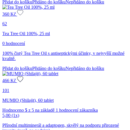
Přidat do košíku
Přidáno do košíku
Nepřidáno do košíku
360
Kč
62
Tea Tree Oil 100%, 25 ml
0 hodnocení
100% čistý Tea Tree Oil s antiseptickými účinky, v nejvyšší možné
kvalitě.
Přidat do košíku
Přidáno do košíku
Nepřidáno do košíku
466
Kč
101
MUMIO (Shilajit), 60 tablet
Hodnoceno
5
z 5 na základě
1
hodnocení zákazníka
5,00
(1x)
Přírodní multiminerál a adaptogen, skvělý na podporu přirozené