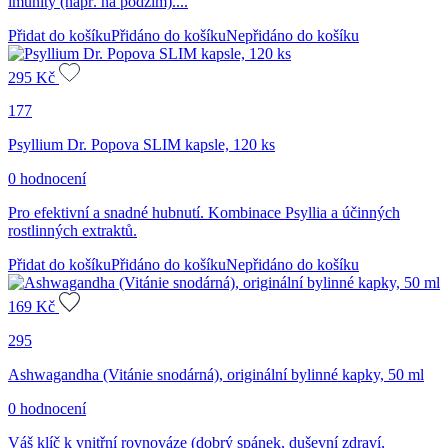
imunity (např. na podzim)....
Přidat do košíku
Přidáno do košíku
Nepřidáno do košíku
295
Kč
177
Psyllium Dr. Popova SLIM kapsle, 120 ks
0 hodnocení
Pro efektivní a snadné hubnutí. Kombinace Psyllia a účinných
rostlinných extraktů.
Přidat do košíku
Přidáno do košíku
Nepřidáno do košíku
169
Kč
295
Ashwagandha (Vitánie snodárná), originální bylinné kapky, 50 ml
0 hodnocení
Váš klíč k vnitřní rovnováze (dobrý spánek, duševní zdraví,