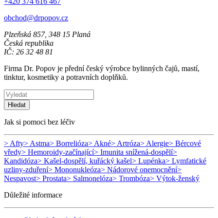
+420 374 616 467
obchod@drpopov.cz
Plzeňská 857, 348 15 Planá
Česká republika
IČ: 26 32 48 81
Firma Dr. Popov je přední český výrobce bylinných čajů, mastí,
tinktur, kosmetiky a potravních doplňků.
Hledat
Jak si pomoci bez léčiv
> Afty
> Astma
> Borrelióza
> Akné
> Artróza
> Alergie
> Bércové
vředy
> Hemoroidy-začínající
> Imunita snížená-dospělí
>
Kandidóza
> Kašel-dospělí, kuřácký kašel
> Lupénka
> Lymfatické
uzliny-zduření
> Mononukleóza
> Nádorové onemocnění
>
Nespavost
> Prostata
> Salmonelóza
> Trombóza
> Výtok-ženský
Důležité informace