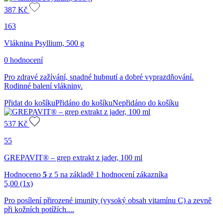
387
Kč
163
Vláknina Psyllium, 500 g
0 hodnocení
Pro zdravé zažívání, snadné hubnutí a dobré vyprazdňování.
Rodinné balení vlákniny.
Přidat do košíku
Přidáno do košíku
Nepřidáno do košíku
537
Kč
55
GREPAVIT® – grep extrakt z jader, 100 ml
Hodnoceno
5
z 5 na základě
1
hodnocení zákazníka
5,00
(1x)
Pro posílení přirozené imunity (vysoký obsah vitamínu C) a zevně
při kožních potížích....