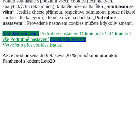
Pokud souhlasíte s použitím všech cookies (technických,
analytických i reklamních), klikněte níže na tlačítko „
Souhlasím se
vším
“. Jestliže chcete přijmout, respektive odmítnout, pouze některé
cookies dle kategorií, klikněte níže na tlačítko „
Podrobné
nastavení
“. Provedené nastavení cookies můžete kdykoliv změnit.
Souhlasím se vším
Podrobné nastavení
Odmítnout vše
Odmítnout
vše
Podrobné nastavení
Souhlasím se vším
Vytvořeno přes cookieslista.cz
Akce prodloužena do 9.8. sleva 20 % při nákupu produktů
Panthenol s kódem Leto20