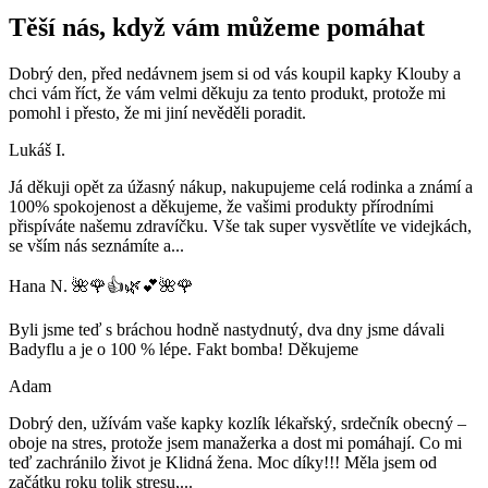
Těší nás, když vám můžeme pomáhat
Dobrý den, před nedávnem jsem si od vás koupil kapky Klouby a
chci vám říct, že vám velmi děkuju za tento produkt, protože mi
pomohl i přesto, že mi jiní nevěděli poradit.
Lukáš I.
Já děkuji opět za úžasný nákup, nakupujeme celá rodinka a známí a
100% spokojenost a děkujeme, že vašimi produkty přírodními
přispíváte našemu zdravíčku. Vše tak super vysvětlíte ve videjkách,
se vším nás seznámíte a
...
Hana N. 🌺🌹👍🌿💕🌺🌹
Byli jsme teď s bráchou hodně nastydnutý, dva dny jsme dávali
Badyflu a je o 100 % lépe. Fakt bomba! Děkujeme
Adam
Dobrý den, užívám vaše kapky kozlík lékařský, srdečník obecný –
oboje na stres, protože jsem manažerka a dost mi pomáhají. Co mi
teď zachránilo život je Klidná žena. Moc díky!!! Měla jsem od
začátku roku tolik stresu,
...