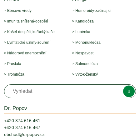
> Bércové vředy
> Hemoroidy-začínající
> Imunita snížená-dospělí
> Kandidóza
> Kašel-dospělí, kuřácký kašel
> Lupénka
> Lymfatické uzliny-zduření
> Mononukleóza
> Nádorové onemocnění
> Nespavost
> Prostata
> Salmonelóza
> Trombóza
> Výtok-ženský
Dr. Popov
+420 374 616 461
+420 374 616 467
obchod@drpopov.cz