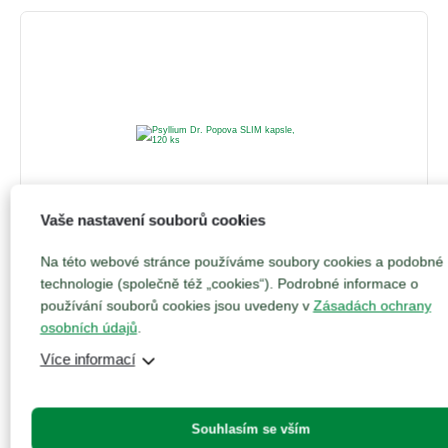
Vaše nastavení souborů cookies
295
Kč
Na této webové stránce používáme soubory cookies a podobné
technologie (společně též „cookies“). Podrobné informace o
Psyllium Dr. Popova SLIM kapsle, 120 ks
používání souborů cookies jsou uvedeny v
Zásadách ochrany
0 hodnocení
osobních údajů
.
Pro efektivní a snadné hubnutí. Kombinace Psyllia a
Více informací
účinných rostlinných extraktů.
Přidat do košíku
Souhlasím se vším