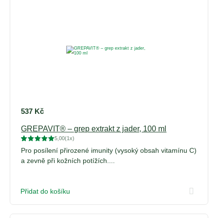
537
Kč
GREPAVIT® – grep extrakt z jader, 100 ml
5,00
(1x)
Hodnoceno
1
Pro posílení přirozené imunity (vysoký obsah vitamínu C)
5
z 5 na
základě
a zevně při kožních potížích....
hodnocení
zákazníka
Přidat do košíku