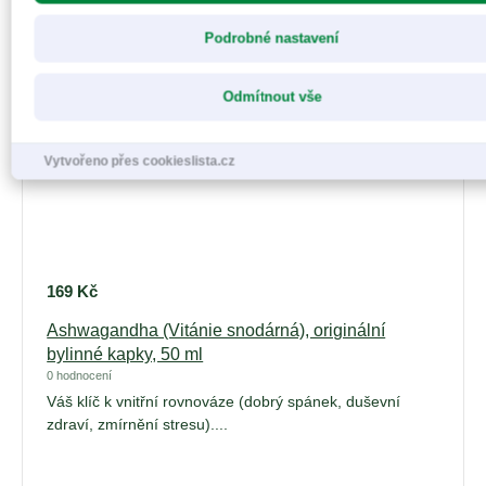
Podrobné nastavení
Odmítnout vše
Vytvořeno přes cookieslista.cz
169
Kč
Ashwagandha (Vitánie snodárná), originální
bylinné kapky, 50 ml
0 hodnocení
Váš klíč k vnitřní rovnováze (dobrý spánek, duševní
zdraví, zmírnění stresu)....