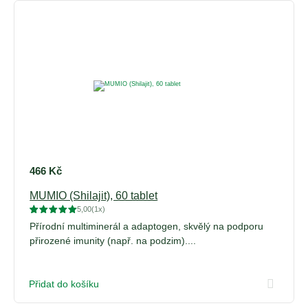
466
Kč
MUMIO (Shilajit), 60 tablet
5,00
(1x)
Hodnoceno
1
Přírodní multiminerál a adaptogen, skvělý na podporu
5
z 5 na
základě
přirozené imunity (např. na podzim)....
hodnocení
zákazníka
Přidat do košíku