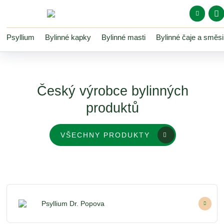
Psyllium
Bylinné kapky
Bylinné masti
Bylinné čaje a směsi
Vše o n
Český výrobce bylinných
Pro pro
Ko
produktů
Můj
Obl
VŠECHNY PRODUKTY
Psyllium Dr. Popova