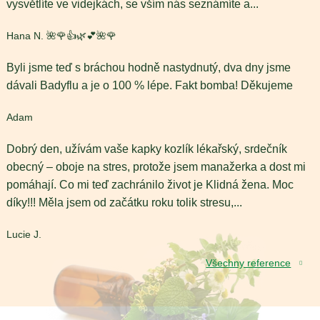
vysvětlíte ve videjkách, se vším nás seznámíte a
...
Hana N. 🌺🌹👍🌿💕🌺🌹
Byli jsme teď s bráchou hodně nastydnutý, dva dny jsme
dávali Badyflu a je o 100 % lépe. Fakt bomba! Děkujeme
Adam
Dobrý den, užívám vaše kapky kozlík lékařský, srdečník
obecný – oboje na stres, protože jsem manažerka a dost mi
pomáhají. Co mi teď zachránilo život je Klidná žena. Moc
díky!!! Měla jsem od začátku roku tolik stresu,
...
Lucie J.
Všechny reference