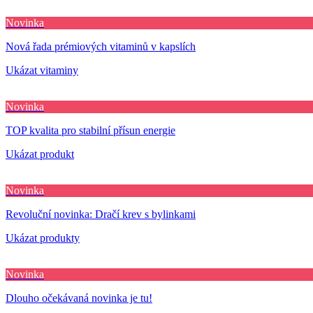
Novinka
Nová řada prémiových vitaminů v kapslích
Ukázat vitaminy
Novinka
TOP kvalita pro stabilní přísun energie
Ukázat produkt
Novinka
Revoluční novinka: Dračí krev s bylinkami
Ukázat produkty
Novinka
Dlouho očekávaná novinka je tu!