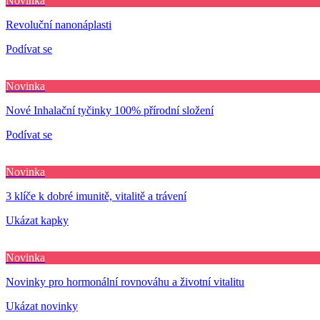
Novinka
Revoluční nanonáplasti
Podívat se
Novinka
Nové Inhalační tyčinky 100% přírodní složení
Podívat se
Novinka
3 klíče k dobré imunitě, vitalitě a trávení
Ukázat kapky
Novinka
Novinky pro hormonální rovnováhu a životní vitalitu
Ukázat novinky