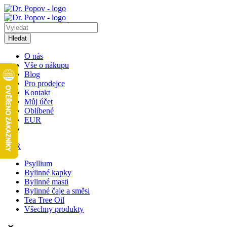
Hledat
O nás
Vše o nákupu
Blog
Pro prodejce
Kontakt
Můj účet
Oblíbené
EUR
EUR
Psyllium
Bylinné kapky
Bylinné masti
Bylinné čaje a směsi
Tea Tree Oil
Všechny produkty