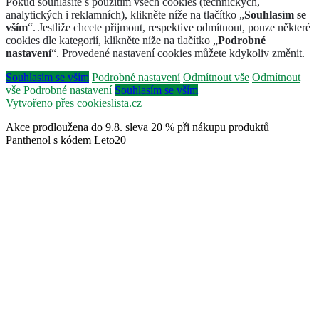
Pokud souhlasíte s použitím všech cookies (technických,
analytických i reklamních), klikněte níže na tlačítko „
Souhlasím se
vším
“. Jestliže chcete přijmout, respektive odmítnout, pouze některé
cookies dle kategorií, klikněte níže na tlačítko „
Podrobné
nastavení
“. Provedené nastavení cookies můžete kdykoliv změnit.
Souhlasím se vším
Podrobné nastavení
Odmítnout vše
Odmítnout
vše
Podrobné nastavení
Souhlasím se vším
Vytvořeno přes cookieslista.cz
Akce prodloužena do 9.8. sleva 20 % při nákupu produktů
Panthenol s kódem Leto20