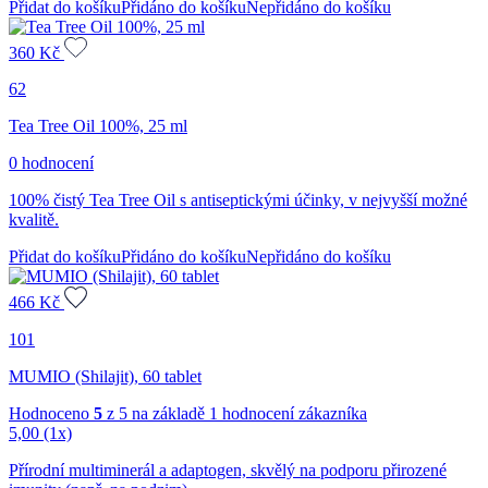
Přidat do košíku
Přidáno do košíku
Nepřidáno do košíku
360
Kč
62
Tea Tree Oil 100%, 25 ml
0 hodnocení
100% čistý Tea Tree Oil s antiseptickými účinky, v nejvyšší možné
kvalitě.
Přidat do košíku
Přidáno do košíku
Nepřidáno do košíku
466
Kč
101
MUMIO (Shilajit), 60 tablet
Hodnoceno
5
z 5 na základě
1
hodnocení zákazníka
5,00
(1x)
Přírodní multiminerál a adaptogen, skvělý na podporu přirozené