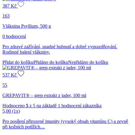
387
Kč
163
Vláknina Psyllium, 500 g
0 hodnocení
Pro zdravé zažívání, snadné hubnutí a dobré vyprazdňování.
Rodinné balení vlákniny.
Přidat do košíku
Přidáno do košíku
Nepřidáno do košíku
537
Kč
55
GREPAVIT® – grep extrakt z jader, 100 ml
Hodnoceno
5
z 5 na základě
1
hodnocení zákazníka
5,00
(1x)
Pro posílení přirozené imunity (vysoký obsah vitamínu C) a zevně
při kožních potížích....