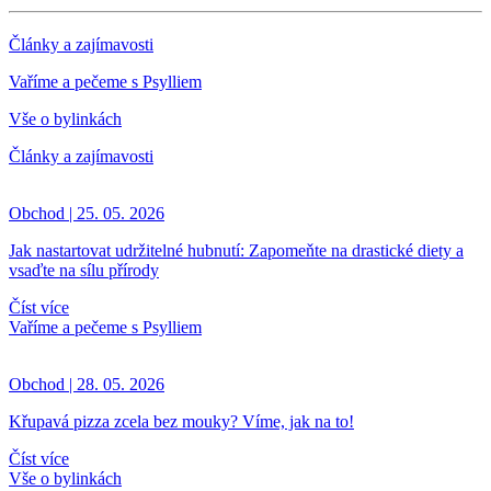
Články a zajímavosti
Vaříme a pečeme s Psylliem
Vše o bylinkách
Články a zajímavosti
Obchod | 25. 05. 2026
Jak nastartovat udržitelné hubnutí: Zapomeňte na drastické diety a
vsaďte na sílu přírody
Číst více
Vaříme a pečeme s Psylliem
Obchod | 28. 05. 2026
Křupavá pizza zcela bez mouky? Víme, jak na to!
Číst více
Vše o bylinkách