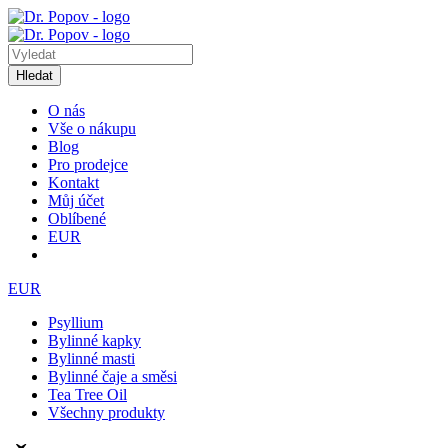
Hledat
O nás
Vše o nákupu
Blog
Pro prodejce
Kontakt
Můj účet
Oblíbené
EUR
EUR
Psyllium
Bylinné kapky
Bylinné masti
Bylinné čaje a směsi
Tea Tree Oil
Všechny produkty