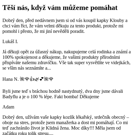
Těší nás, když vám můžeme pomáhat
Dobrý den, před nedávnem jsem si od vás koupil kapky Klouby a
chci vám říct, že vám velmi děkuju za tento produkt, protože mi
pomohl i přesto, že mi jiní nevěděli poradit.
Lukáš I.
Já děkuji opět za úžasný nákup, nakupujeme celá rodinka a známí a
100% spokojenost a děkujeme, že vašimi produkty přírodními
přispíváte našemu zdravíčku. Vše tak super vysvětlíte ve videjkách,
se vším nás seznámíte a
...
Hana N. 🌺🌹👍🌿💕🌺🌹
Byli jsme teď s bráchou hodně nastydnutý, dva dny jsme dávali
Badyflu a je o 100 % lépe. Fakt bomba! Děkujeme
Adam
Dobrý den, užívám vaše kapky kozlík lékařský, srdečník obecný –
oboje na stres, protože jsem manažerka a dost mi pomáhají. Co mi
teď zachránilo život je Klidná žena. Moc díky!!! Měla jsem od
začátku roku tolik stresu,
...