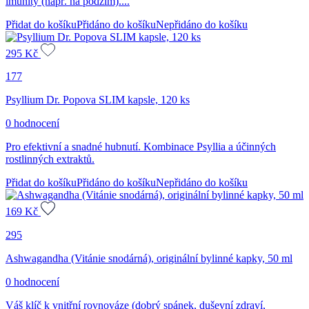
imunity (např. na podzim)....
Přidat do košíku
Přidáno do košíku
Nepřidáno do košíku
295
Kč
177
Psyllium Dr. Popova SLIM kapsle, 120 ks
0 hodnocení
Pro efektivní a snadné hubnutí. Kombinace Psyllia a účinných
rostlinných extraktů.
Přidat do košíku
Přidáno do košíku
Nepřidáno do košíku
169
Kč
295
Ashwagandha (Vitánie snodárná), originální bylinné kapky, 50 ml
0 hodnocení
Váš klíč k vnitřní rovnováze (dobrý spánek, duševní zdraví,