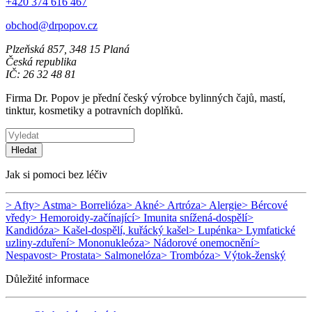
+420 374 616 467
obchod@drpopov.cz
Plzeňská 857, 348 15 Planá
Česká republika
IČ: 26 32 48 81
Firma Dr. Popov je přední český výrobce bylinných čajů, mastí,
tinktur, kosmetiky a potravních doplňků.
Hledat
Jak si pomoci bez léčiv
> Afty
> Astma
> Borrelióza
> Akné
> Artróza
> Alergie
> Bércové
vředy
> Hemoroidy-začínající
> Imunita snížená-dospělí
>
Kandidóza
> Kašel-dospělí, kuřácký kašel
> Lupénka
> Lymfatické
uzliny-zduření
> Mononukleóza
> Nádorové onemocnění
>
Nespavost
> Prostata
> Salmonelóza
> Trombóza
> Výtok-ženský
Důležité informace