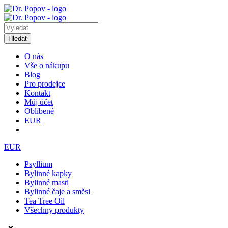
Hledat
O nás
Vše o nákupu
Blog
Pro prodejce
Kontakt
Můj účet
Oblíbené
EUR
EUR
Psyllium
Bylinné kapky
Bylinné masti
Bylinné čaje a směsi
Tea Tree Oil
Všechny produkty