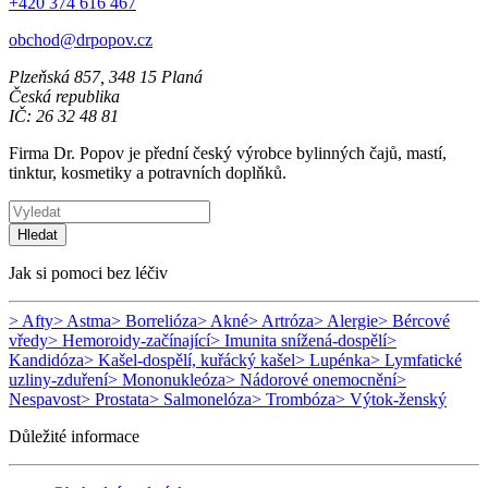
+420 374 616 467
obchod@drpopov.cz
Plzeňská 857, 348 15 Planá
Česká republika
IČ: 26 32 48 81
Firma Dr. Popov je přední český výrobce bylinných čajů, mastí,
tinktur, kosmetiky a potravních doplňků.
Hledat
Jak si pomoci bez léčiv
> Afty
> Astma
> Borrelióza
> Akné
> Artróza
> Alergie
> Bércové
vředy
> Hemoroidy-začínající
> Imunita snížená-dospělí
>
Kandidóza
> Kašel-dospělí, kuřácký kašel
> Lupénka
> Lymfatické
uzliny-zduření
> Mononukleóza
> Nádorové onemocnění
>
Nespavost
> Prostata
> Salmonelóza
> Trombóza
> Výtok-ženský
Důležité informace