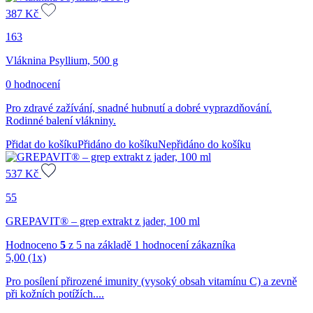
387
Kč
163
Vláknina Psyllium, 500 g
0 hodnocení
Pro zdravé zažívání, snadné hubnutí a dobré vyprazdňování.
Rodinné balení vlákniny.
Přidat do košíku
Přidáno do košíku
Nepřidáno do košíku
537
Kč
55
GREPAVIT® – grep extrakt z jader, 100 ml
Hodnoceno
5
z 5 na základě
1
hodnocení zákazníka
5,00
(1x)
Pro posílení přirozené imunity (vysoký obsah vitamínu C) a zevně
při kožních potížích....