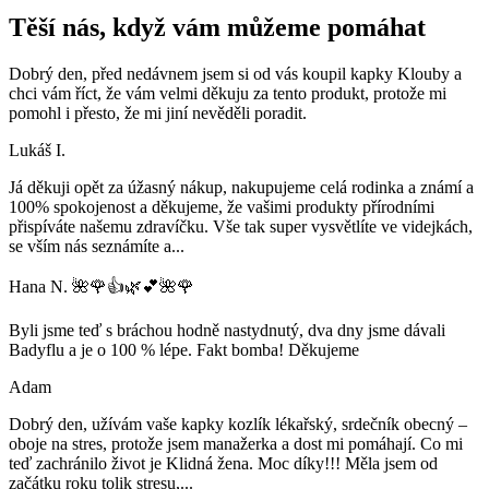
Těší nás, když vám můžeme pomáhat
Dobrý den, před nedávnem jsem si od vás koupil kapky Klouby a
chci vám říct, že vám velmi děkuju za tento produkt, protože mi
pomohl i přesto, že mi jiní nevěděli poradit.
Lukáš I.
Já děkuji opět za úžasný nákup, nakupujeme celá rodinka a známí a
100% spokojenost a děkujeme, že vašimi produkty přírodními
přispíváte našemu zdravíčku. Vše tak super vysvětlíte ve videjkách,
se vším nás seznámíte a
...
Hana N. 🌺🌹👍🌿💕🌺🌹
Byli jsme teď s bráchou hodně nastydnutý, dva dny jsme dávali
Badyflu a je o 100 % lépe. Fakt bomba! Děkujeme
Adam
Dobrý den, užívám vaše kapky kozlík lékařský, srdečník obecný –
oboje na stres, protože jsem manažerka a dost mi pomáhají. Co mi
teď zachránilo život je Klidná žena. Moc díky!!! Měla jsem od
začátku roku tolik stresu,
...