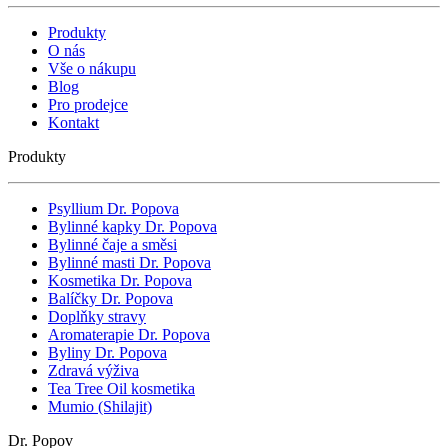
Produkty
O nás
Vše o nákupu
Blog
Pro prodejce
Kontakt
Produkty
Psyllium Dr. Popova
Bylinné kapky Dr. Popova
Bylinné čaje a směsi
Bylinné masti Dr. Popova
Kosmetika Dr. Popova
Balíčky Dr. Popova
Doplňky stravy
Aromaterapie Dr. Popova
Byliny Dr. Popova
Zdravá výživa
Tea Tree Oil kosmetika
Mumio (Shilajit)
Dr. Popov