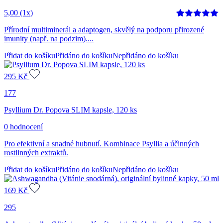
5,00
(1x)
Hodnoceno
1
Přírodní multiminerál a adaptogen, skvělý na podporu přirozené
5
z 5 na
imunity (např. na podzim)....
základě
hodnocení
Přidat do košíku
Přidáno do košíku
Nepřidáno do košíku
zákazníka
295
Kč
177
Psyllium Dr. Popova SLIM kapsle, 120 ks
0 hodnocení
Pro efektivní a snadné hubnutí. Kombinace Psyllia a účinných
rostlinných extraktů.
Přidat do košíku
Přidáno do košíku
Nepřidáno do košíku
169
Kč
295