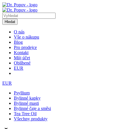
Hledat
O nás
Vše o nákupu
Blog
Pro prodejce
Kontakt
Můj účet
Oblíbené
EUR
EUR
Psyllium
Bylinné kapky
Bylinné masti
Bylinné čaje a směsi
Tea Tree Oil
Všechny produkty