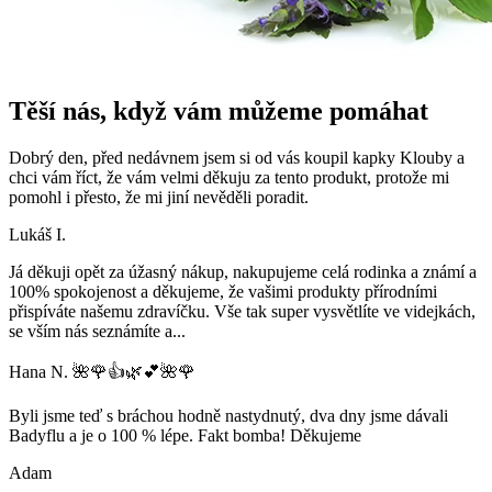
Těší nás, když vám můžeme pomáhat
Dobrý den, před nedávnem jsem si od vás koupil kapky Klouby a
chci vám říct, že vám velmi děkuju za tento produkt, protože mi
pomohl i přesto, že mi jiní nevěděli poradit.
Lukáš I.
Já děkuji opět za úžasný nákup, nakupujeme celá rodinka a známí a
100% spokojenost a děkujeme, že vašimi produkty přírodními
přispíváte našemu zdravíčku. Vše tak super vysvětlíte ve videjkách,
se vším nás seznámíte a
...
Hana N. 🌺🌹👍🌿💕🌺🌹
Byli jsme teď s bráchou hodně nastydnutý, dva dny jsme dávali
Badyflu a je o 100 % lépe. Fakt bomba! Děkujeme
Adam