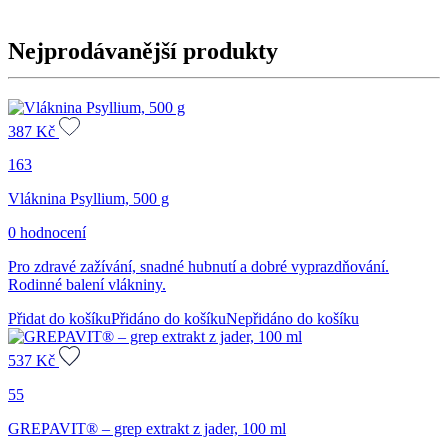
Nejprodávanější produkty
387
Kč
163
Vláknina Psyllium, 500 g
0 hodnocení
Pro zdravé zažívání, snadné hubnutí a dobré vyprazdňování.
Rodinné balení vlákniny.
Přidat do košíku
Přidáno do košíku
Nepřidáno do košíku
537
Kč
55
GREPAVIT® – grep extrakt z jader, 100 ml