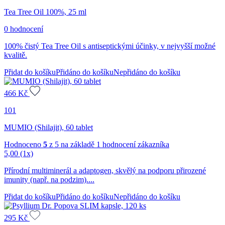
Tea Tree Oil 100%, 25 ml
0 hodnocení
100% čistý Tea Tree Oil s antiseptickými účinky, v nejvyšší možné
kvalitě.
Přidat do košíku
Přidáno do košíku
Nepřidáno do košíku
466
Kč
101
MUMIO (Shilajit), 60 tablet
Hodnoceno
5
z 5 na základě
1
hodnocení zákazníka
5,00
(1x)
Přírodní multiminerál a adaptogen, skvělý na podporu přirozené
imunity (např. na podzim)....
Přidat do košíku
Přidáno do košíku
Nepřidáno do košíku
295
Kč