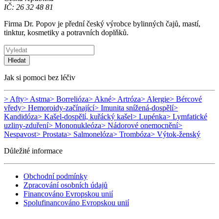
IČ: 26 32 48 81
Firma Dr. Popov je přední český výrobce bylinných čajů, mastí,
tinktur, kosmetiky a potravních doplňků.
Hledat
Jak si pomoci bez léčiv
> Afty
> Astma
> Borrelióza
> Akné
> Artróza
> Alergie
> Bércové
vředy
> Hemoroidy-začínající
> Imunita snížená-dospělí
>
Kandidóza
> Kašel-dospělí, kuřácký kašel
> Lupénka
> Lymfatické
uzliny-zduření
> Mononukleóza
> Nádorové onemocnění
>
Nespavost
> Prostata
> Salmonelóza
> Trombóza
> Výtok-ženský
Důležité informace
Obchodní podmínky
Zpracování osobních údajů
Financováno Evropskou unií
Spolufinancováno Evropskou unií