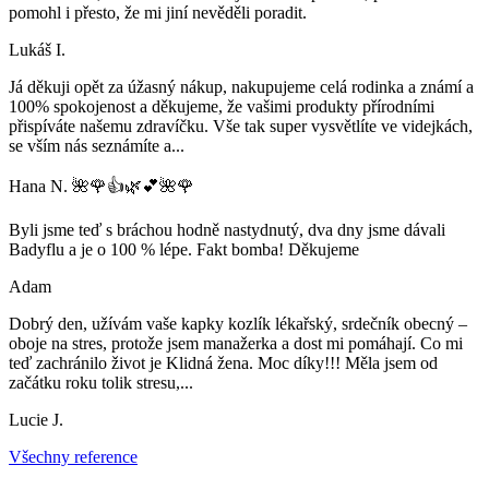
pomohl i přesto, že mi jiní nevěděli poradit.
Lukáš I.
Já děkuji opět za úžasný nákup, nakupujeme celá rodinka a známí a
100% spokojenost a děkujeme, že vašimi produkty přírodními
přispíváte našemu zdravíčku. Vše tak super vysvětlíte ve videjkách,
se vším nás seznámíte a
...
Hana N. 🌺🌹👍🌿💕🌺🌹
Byli jsme teď s bráchou hodně nastydnutý, dva dny jsme dávali
Badyflu a je o 100 % lépe. Fakt bomba! Děkujeme
Adam
Dobrý den, užívám vaše kapky kozlík lékařský, srdečník obecný –
oboje na stres, protože jsem manažerka a dost mi pomáhají. Co mi
teď zachránilo život je Klidná žena. Moc díky!!! Měla jsem od
začátku roku tolik stresu,
...
Lucie J.
Všechny reference