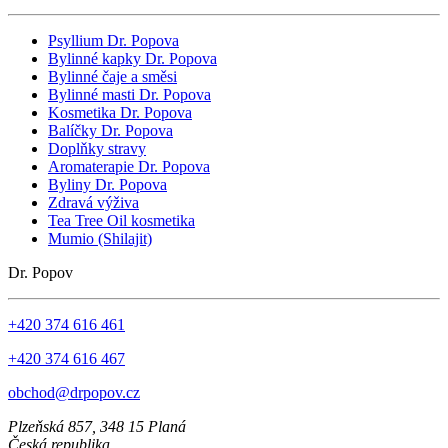
Psyllium Dr. Popova
Bylinné kapky Dr. Popova
Bylinné čaje a směsi
Bylinné masti Dr. Popova
Kosmetika Dr. Popova
Balíčky Dr. Popova
Doplňky stravy
Aromaterapie Dr. Popova
Byliny Dr. Popova
Zdravá výživa
Tea Tree Oil kosmetika
Mumio (Shilajit)
Dr. Popov
+420 374 616 461
+420 374 616 467
obchod@drpopov.cz
Plzeňská 857, 348 15 Planá
Česká republika