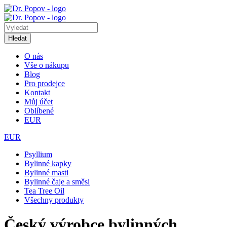
Hledat
O nás
Vše o nákupu
Blog
Pro prodejce
Kontakt
Můj účet
Oblíbené
EUR
EUR
Psyllium
Bylinné kapky
Bylinné masti
Bylinné čaje a směsi
Tea Tree Oil
Všechny produkty
Český výrobce bylinných