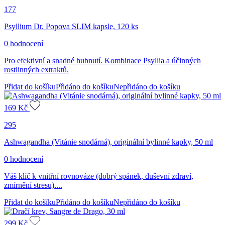
177
Psyllium Dr. Popova SLIM kapsle, 120 ks
0 hodnocení
Pro efektivní a snadné hubnutí. Kombinace Psyllia a účinných
rostlinných extraktů.
Přidat do košíku
Přidáno do košíku
Nepřidáno do košíku
169
Kč
295
Ashwagandha (Vitánie snodárná), originální bylinné kapky, 50 ml
0 hodnocení
Váš klíč k vnitřní rovnováze (dobrý spánek, duševní zdraví,
zmírnění stresu)....
Přidat do košíku
Přidáno do košíku
Nepřidáno do košíku
299
Kč