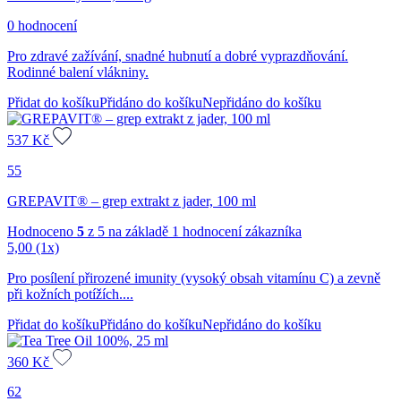
0 hodnocení
Pro zdravé zažívání, snadné hubnutí a dobré vyprazdňování.
Rodinné balení vlákniny.
Přidat do košíku
Přidáno do košíku
Nepřidáno do košíku
537
Kč
55
GREPAVIT® – grep extrakt z jader, 100 ml
Hodnoceno
5
z 5 na základě
1
hodnocení zákazníka
5,00
(1x)
Pro posílení přirozené imunity (vysoký obsah vitamínu C) a zevně
při kožních potížích....
Přidat do košíku
Přidáno do košíku
Nepřidáno do košíku
360
Kč
62