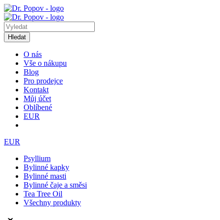
Hledat
O nás
Vše o nákupu
Blog
Pro prodejce
Kontakt
Můj účet
Oblíbené
EUR
EUR
Psyllium
Bylinné kapky
Bylinné masti
Bylinné čaje a směsi
Tea Tree Oil
Všechny produkty