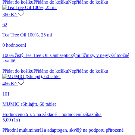
Přidat do košíku
Přidáno do košíku
Nepřidáno do košíku
360
Kč
62
Tea Tree Oil 100%, 25 ml
0 hodnocení
100% čistý Tea Tree Oil s antiseptickými účinky, v nejvyšší možné
kvalitě.
Přidat do košíku
Přidáno do košíku
Nepřidáno do košíku
466
Kč
101
MUMIO (Shilajit), 60 tablet
Hodnoceno
5
z 5 na základě
1
hodnocení zákazníka
5,00
(1x)
Přírodní multiminerál a adaptogen, skvělý na podporu přirozené