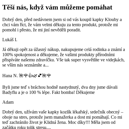
Těší nás, když vám můžeme pomáhat
Dobrý den, před nedávnem jsem si od vás koupil kapky Klouby a
chci vám říct, že vám velmi děkuju za tento produkt, protože mi
pomohl i přesto, že mi jiní nevěděli poradit.
Lukáš I.
Já děkuji opět za úžasný nákup, nakupujeme celá rodinka a známí a
100% spokojenost a děkujeme, že vašimi produkty přírodními
přispíváte našemu zdravíčku. Vše tak super vysvětlíte ve videjkách,
se vším nás seznámíte a
...
Hana N. 🌺🌹👍🌿💕🌺🌹
Byli jsme teď s bráchou hodně nastydnutý, dva dny jsme dávali
Badyflu a je o 100 % lépe. Fakt bomba! Děkujeme
Adam
Dobrý den, užívám vaše kapky kozlík lékařský, srdečník obecný –
oboje na stres, protože jsem manažerka a dost mi pomáhají. Co mi
teď zachránilo život je Klidná žena. Moc díky!!! Měla jsem od
začátku roku tolik stresu,
...