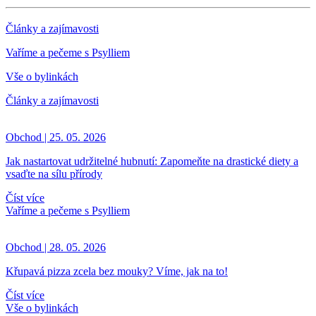
Články a zajímavosti
Vaříme a pečeme s Psylliem
Vše o bylinkách
Články a zajímavosti
Obchod | 25. 05. 2026
Jak nastartovat udržitelné hubnutí: Zapomeňte na drastické diety a
vsaďte na sílu přírody
Číst více
Vaříme a pečeme s Psylliem
Obchod | 28. 05. 2026
Křupavá pizza zcela bez mouky? Víme, jak na to!
Číst více
Vše o bylinkách