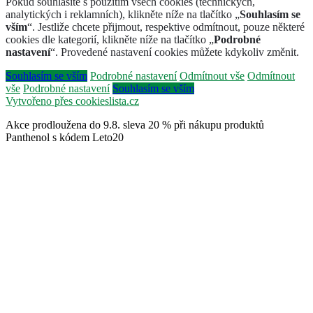
Pokud souhlasíte s použitím všech cookies (technických,
analytických i reklamních), klikněte níže na tlačítko „
Souhlasím se
vším
“. Jestliže chcete přijmout, respektive odmítnout, pouze některé
cookies dle kategorií, klikněte níže na tlačítko „
Podrobné
nastavení
“. Provedené nastavení cookies můžete kdykoliv změnit.
Souhlasím se vším
Podrobné nastavení
Odmítnout vše
Odmítnout
vše
Podrobné nastavení
Souhlasím se vším
Vytvořeno přes cookieslista.cz
Akce prodloužena do 9.8. sleva 20 % při nákupu produktů
Panthenol s kódem Leto20