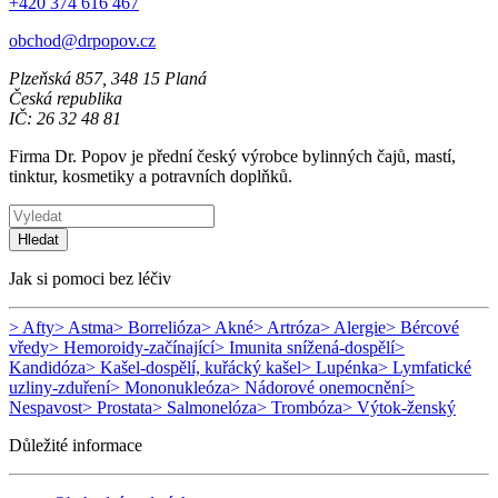
+420 374 616 467
obchod@drpopov.cz
Plzeňská 857, 348 15 Planá
Česká republika
IČ: 26 32 48 81
Firma Dr. Popov je přední český výrobce bylinných čajů, mastí,
tinktur, kosmetiky a potravních doplňků.
Hledat
Jak si pomoci bez léčiv
> Afty
> Astma
> Borrelióza
> Akné
> Artróza
> Alergie
> Bércové
vředy
> Hemoroidy-začínající
> Imunita snížená-dospělí
>
Kandidóza
> Kašel-dospělí, kuřácký kašel
> Lupénka
> Lymfatické
uzliny-zduření
> Mononukleóza
> Nádorové onemocnění
>
Nespavost
> Prostata
> Salmonelóza
> Trombóza
> Výtok-ženský
Důležité informace