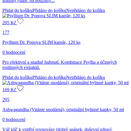
imunity (např. na podzim)....
Přidat do košíku
Přidáno do košíku
Nepřidáno do košíku
295
Kč
177
Psyllium Dr. Popova SLIM kapsle, 120 ks
0 hodnocení
Pro efektivní a snadné hubnutí. Kombinace Psyllia a účinných
rostlinných extraktů.
Přidat do košíku
Přidáno do košíku
Nepřidáno do košíku
169
Kč
295
Ashwagandha (Vitánie snodárná), originální bylinné kapky, 50 ml
0 hodnocení
Váš klíč k vnitřní rovnováze (dobrý spánek, duševní zdraví,