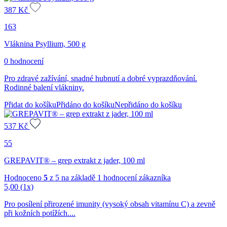
387
Kč
163
Vláknina Psyllium, 500 g
0 hodnocení
Pro zdravé zažívání, snadné hubnutí a dobré vyprazdňování.
Rodinné balení vlákniny.
Přidat do košíku
Přidáno do košíku
Nepřidáno do košíku
537
Kč
55
GREPAVIT® – grep extrakt z jader, 100 ml
Hodnoceno
5
z 5 na základě
1
hodnocení zákazníka
5,00
(1x)
Pro posílení přirozené imunity (vysoký obsah vitamínu C) a zevně
při kožních potížích....