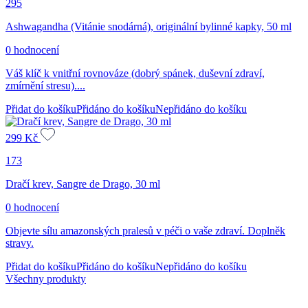
295
Ashwagandha (Vitánie snodárná), originální bylinné kapky, 50 ml
0 hodnocení
Váš klíč k vnitřní rovnováze (dobrý spánek, duševní zdraví,
zmírnění stresu)....
Přidat do košíku
Přidáno do košíku
Nepřidáno do košíku
299
Kč
173
Dračí krev, Sangre de Drago, 30 ml
0 hodnocení
Objevte sílu amazonských pralesů v péči o vaše zdraví. Doplněk
stravy.
Přidat do košíku
Přidáno do košíku
Nepřidáno do košíku
Všechny produkty