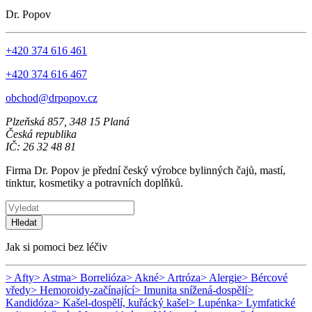
Dr. Popov
+420 374 616 461
+420 374 616 467
obchod@drpopov.cz
Plzeňská 857, 348 15 Planá
Česká republika
IČ: 26 32 48 81
Firma Dr. Popov je přední český výrobce bylinných čajů, mastí,
tinktur, kosmetiky a potravních doplňků.
Hledat
Jak si pomoci bez léčiv
> Afty
> Astma
> Borrelióza
> Akné
> Artróza
> Alergie
> Bércové
vředy
> Hemoroidy-začínající
> Imunita snížená-dospělí
>
Kandidóza
> Kašel-dospělí, kuřácký kašel
> Lupénka
> Lymfatické