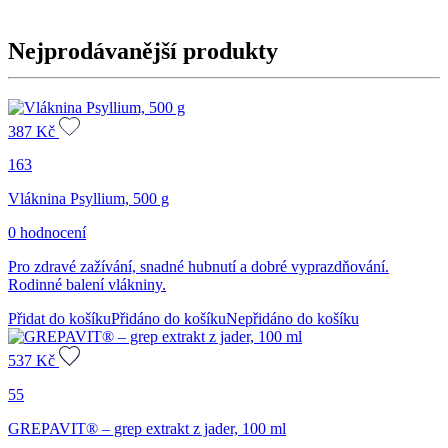
Nejprodávanější produkty
387
Kč
163
Vláknina Psyllium, 500 g
0 hodnocení
Pro zdravé zažívání, snadné hubnutí a dobré vyprazdňování.
Rodinné balení vlákniny.
Přidat do košíku
Přidáno do košíku
Nepřidáno do košíku
537
Kč
55
GREPAVIT® – grep extrakt z jader, 100 ml