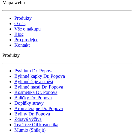
Mapa webu
Produkty
O nás
Vše o nákupu
Blog
Pro prodejce
Kontakt
Produkty
Psyllium Dr. Popova
Bylinné kapky Dr. Popova
Bylinné čaje a směsi
Bylinné masti Dr. Popova
Kosmetika Dr. Popova
Balíčky Dr. Popova
Doplňky stravy
Aromaterapie Dr. Popova
Byliny Dr. Popova
Zdravá výživa
Tea Tree Oil kosmetika
Mumio (Shilajit)