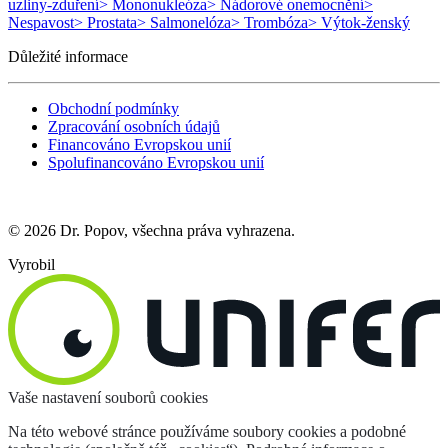
uzliny-zduření
> Mononukleóza
> Nádorové onemocnění
>
Nespavost
> Prostata
> Salmonelóza
> Trombóza
> Výtok-ženský
Důležité informace
Obchodní podmínky
Zpracování osobních údajů
Financováno Evropskou unií
Spolufinancováno Evropskou unií
© 2026 Dr. Popov, všechna práva vyhrazena.
Vyrobil
Vaše nastavení souborů cookies
Na této webové stránce používáme soubory cookies a podobné