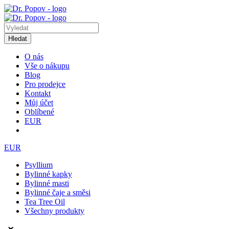
Hledat
O nás
Vše o nákupu
Blog
Pro prodejce
Kontakt
Můj účet
Oblíbené
EUR
EUR
Psyllium
Bylinné kapky
Bylinné masti
Bylinné čaje a směsi
Tea Tree Oil
Všechny produkty