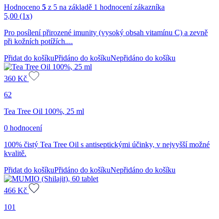
Hodnoceno
5
z 5 na základě
1
hodnocení zákazníka
5,00
(1x)
Pro posílení přirozené imunity (vysoký obsah vitamínu C) a zevně
při kožních potížích....
Přidat do košíku
Přidáno do košíku
Nepřidáno do košíku
360
Kč
62
Tea Tree Oil 100%, 25 ml
0 hodnocení
100% čistý Tea Tree Oil s antiseptickými účinky, v nejvyšší možné
kvalitě.
Přidat do košíku
Přidáno do košíku
Nepřidáno do košíku
466
Kč
101