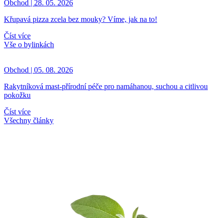
Obchod | 28. 05. 2026
Křupavá pizza zcela bez mouky? Víme, jak na to!
Číst více
Vše o bylinkách
Obchod | 05. 08. 2026
Rakytníková mast-přírodní péče pro namáhanou, suchou a citlivou
pokožku
Číst více
Všechny články