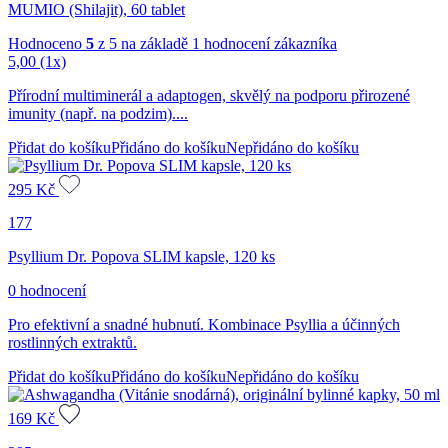
MUMIO (Shilajit), 60 tablet
Hodnoceno
5
z 5 na základě
1
hodnocení zákazníka
5,00
(1x)
Přírodní multiminerál a adaptogen, skvělý na podporu přirozené
imunity (např. na podzim)....
Přidat do košíku
Přidáno do košíku
Nepřidáno do košíku
295
Kč
177
Psyllium Dr. Popova SLIM kapsle, 120 ks
0 hodnocení
Pro efektivní a snadné hubnutí. Kombinace Psyllia a účinných
rostlinných extraktů.
Přidat do košíku
Přidáno do košíku
Nepřidáno do košíku
169
Kč