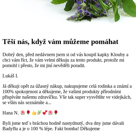
Těší nás, když vám můžeme pomáhat
Dobrý den, před nedávnem jsem si od vás koupil kapky Klouby a
chci vám říct, že vám velmi děkuju za tento produkt, protože mi
pomohl i přesto, že mi jiní nevěděli poradit.
Lukáš I.
Já děkuji opět za úžasný nákup, nakupujeme celá rodinka a známí a
100% spokojenost a děkujeme, že vašimi produkty přírodními
přispíváte našemu zdravíčku. Vše tak super vysvětlíte ve videjkách,
se vším nás seznámíte a
...
Hana N.
Byli jsme teď s bráchou hodně nastydnutý, dva dny jsme dávali
Badyflu a je o 100 % lépe. Fakt bomba! Děkujeme