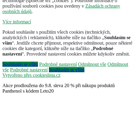
technologie (společně též „cookies“). Podrobné informace o
používání souborů cookies jsou uvedeny v
Zásadách ochrany
osobních údajů
.
Více informací
Pokud souhlasíte s použitím všech cookies (technických,
analytických i reklamních), klikněte níže na tlačítko „
Souhlasím se
vším
“. Jestliže chcete přijmout, respektive odmítnout, pouze některé
cookies dle kategorií, klikněte níže na tlačítko „
Podrobné
nastavení
“. Provedené nastavení cookies můžete kdykoliv změnit.
Souhlasím se vším
Podrobné nastavení
Odmítnout vše
Odmítnout
vše
Podrobné nastavení
Souhlasím se vším
Vytvořeno přes cookieslista.cz
Akce prodloužena do 9.8. sleva 20 % při nákupu produktů
Panthenol s kódem Leto20