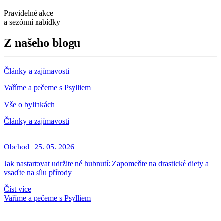
Pravidelné akce
a sezónní nabídky
Z našeho blogu
Články a zajímavosti
Vaříme a pečeme s Psylliem
Vše o bylinkách
Články a zajímavosti
Obchod | 25. 05. 2026
Jak nastartovat udržitelné hubnutí: Zapomeňte na drastické diety a
vsaďte na sílu přírody
Číst více
Vaříme a pečeme s Psylliem