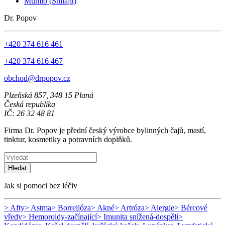
Mumio (Shilajit)
Dr. Popov
+420 374 616 461
+420 374 616 467
obchod@drpopov.cz
Plzeňská 857, 348 15 Planá
Česká republika
IČ: 26 32 48 81
Firma Dr. Popov je přední český výrobce bylinných čajů, mastí,
tinktur, kosmetiky a potravních doplňků.
Hledat
Jak si pomoci bez léčiv
> Afty
> Astma
> Borrelióza
> Akné
> Artróza
> Alergie
> Bércové
vředy
> Hemoroidy-začínající
> Imunita snížená-dospělí
>