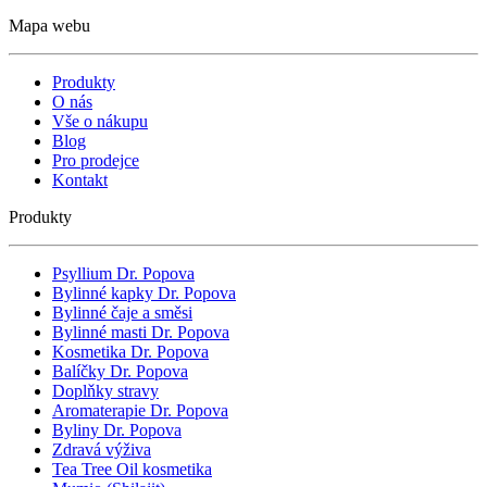
Mapa webu
Produkty
O nás
Vše o nákupu
Blog
Pro prodejce
Kontakt
Produkty
Psyllium Dr. Popova
Bylinné kapky Dr. Popova
Bylinné čaje a směsi
Bylinné masti Dr. Popova
Kosmetika Dr. Popova
Balíčky Dr. Popova
Doplňky stravy
Aromaterapie Dr. Popova
Byliny Dr. Popova
Zdravá výživa
Tea Tree Oil kosmetika