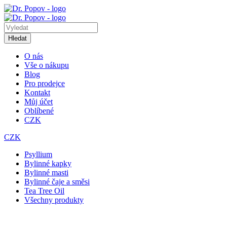
Hledat
O nás
Vše o nákupu
Blog
Pro prodejce
Kontakt
Můj účet
Oblíbené
CZK
CZK
Psyllium
Bylinné kapky
Bylinné masti
Bylinné čaje a směsi
Tea Tree Oil
Všechny produkty