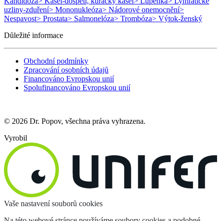
Kandidóza
> Kašel-dospělí, kuřácký kašel
> Lupénka
> Lymfatické
uzliny-zduření
> Mononukleóza
> Nádorové onemocnění
>
Nespavost
> Prostata
> Salmonelóza
> Trombóza
> Výtok-ženský
Důležité informace
Obchodní podmínky
Zpracování osobních údajů
Financováno Evropskou unií
Spolufinancováno Evropskou unií
© 2026 Dr. Popov, všechna práva vyhrazena.
Vyrobil
Vaše nastavení souborů cookies
Na této webové stránce používáme soubory cookies a podobné