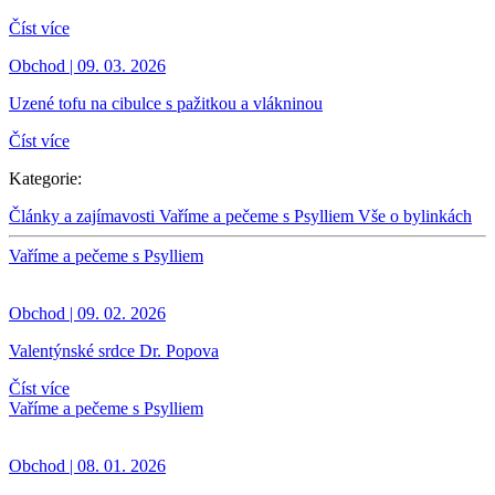
Číst více
Obchod | 09. 03. 2026
Uzené tofu na cibulce s pažitkou a vlákninou
Číst více
Kategorie:
Články a zajímavosti
Vaříme a pečeme s Psylliem
Vše o bylinkách
Vaříme a pečeme s Psylliem
Obchod | 09. 02. 2026
Valentýnské srdce Dr. Popova
Číst více
Vaříme a pečeme s Psylliem
Obchod | 08. 01. 2026