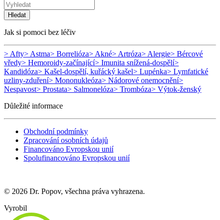
Hledat
Jak si pomoci bez léčiv
> Afty
> Astma
> Borrelióza
> Akné
> Artróza
> Alergie
> Bércové
vředy
> Hemoroidy-začínající
> Imunita snížená-dospělí
>
Kandidóza
> Kašel-dospělí, kuřácký kašel
> Lupénka
> Lymfatické
uzliny-zduření
> Mononukleóza
> Nádorové onemocnění
>
Nespavost
> Prostata
> Salmonelóza
> Trombóza
> Výtok-ženský
Důležité informace
Obchodní podmínky
Zpracování osobních údajů
Financováno Evropskou unií
Spolufinancováno Evropskou unií
© 2026 Dr. Popov, všechna práva vyhrazena.
Vyrobil