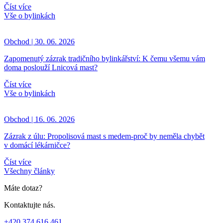
Číst více
Vše o bylinkách
Obchod | 30. 06. 2026
Zapomenutý zázrak tradičního bylinkářství: K čemu všemu vám
doma poslouží Lnicová mast?
Číst více
Vše o bylinkách
Obchod | 16. 06. 2026
Zázrak z úlu: Propolisová mast s medem-proč by neměla chybět
v domácí lékárničce?
Číst více
Všechny články
Máte dotaz?
Kontaktujte nás.
+420 374 616 461