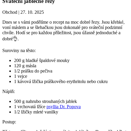
Sváteční jablečné řezy
Obchod |
27. 10. 2025
Dnes se s vámi podělíme o recept na moc dobré řezy. Jsou křehké,
voní máslem a se šlehačkou jsou dokonalé pro sváteční podzimní
chvíle. Hodí se pro každou příležitost, jsou úžasně jednoduché a
dobré👌.
Suroviny na těsto:
200 g hladké špaldové mouky
120 g másla
1/2 prášku do pečiva
1 vejce
1 kávová lžička práškového erythritolu nebo cukru
Náplň:
500 g nahrubo strouhaných jablek
1 vrchovatá lžíce
psyllia Dr. Popova
1/2 lžičky mleté vanilky
Postup: