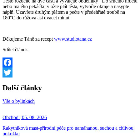
Těsto rozdělte na dvě části a vyválejte obdélníky . Do srnčího hřbetu
nebo malého pekáčku vložte plát těsta, vytvořte okraje a nasypte
náplň. Uzavřete druhým plátem a pečte v předehřáté troubě na
180°C do růžova asi dvacet minut.
Děkujeme Táně za recept
www.studiotana.cz
Sdílet článek
Facebook
Twitter
Další články
Vše o bylinkách
Obchod | 05. 08. 2026
Rakytníková mast-přírodní péče pro namáhanou, suchou a citlivou
pokožku