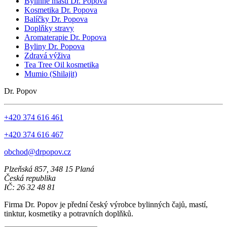
Bylinné masti Dr. Popova
Kosmetika Dr. Popova
Balíčky Dr. Popova
Doplňky stravy
Aromaterapie Dr. Popova
Byliny Dr. Popova
Zdravá výživa
Tea Tree Oil kosmetika
Mumio (Shilajit)
Dr. Popov
+420 374 616 461
+420 374 616 467
obchod@drpopov.cz
Plzeňská 857, 348 15 Planá
Česká republika
IČ: 26 32 48 81
Firma Dr. Popov je přední český výrobce bylinných čajů, mastí,
tinktur, kosmetiky a potravních doplňků.