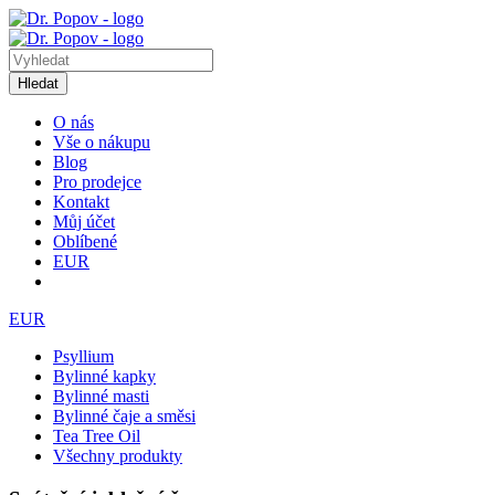
Hledat
O nás
Vše o nákupu
Blog
Pro prodejce
Kontakt
Můj účet
Oblíbené
EUR
EUR
Psyllium
Bylinné kapky
Bylinné masti
Bylinné čaje a směsi
Tea Tree Oil
Všechny produkty