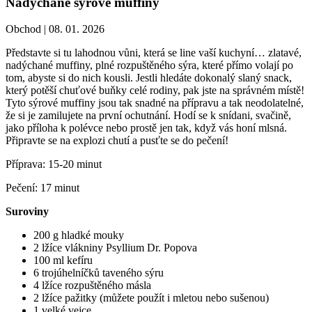
Nadýchané sýrové muffiny
Obchod |
08. 01. 2026
Představte si tu lahodnou vůni, která se line vaší kuchyní… zlatavé,
nadýchané muffiny, plné rozpuštěného sýra, které přímo volají po
tom, abyste si do nich kousli. Jestli hledáte dokonalý slaný snack,
který potěší chuťové buňky celé rodiny, pak jste na správném místě!
Tyto sýrové muffiny jsou tak snadné na přípravu a tak neodolatelné,
že si je zamilujete na první ochutnání. Hodí se k snídani, svačině,
jako příloha k polévce nebo prostě jen tak, když vás honí mlsná.
Připravte se na explozi chutí a pusťte se do pečení!
Příprava: 15-20 minut
Pečení: 17 minut
Suroviny
200 g hladké mouky
2 lžíce vlákniny Psyllium Dr. Popova
100 ml kefíru
6 trojúhelníčků taveného sýru
4 lžíce rozpuštěného másla
2 lžíce pažitky (můžete použít i mletou nebo sušenou)
1 velké vejce