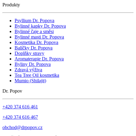
Produkty
Psyllium Dr. Popova
Bylinné kapky Dr. Popova
Bylinné čaje a směsi
Bylinné masti Dr. Popova
Kosmetika Dr. Popova
Balíčky Dr. Popova
Doplňky stravy
Aromaterapie Dr. Popova
Byliny Dr. Popova
Zdravá výživa
Tea Tree Oil kosmetika
Mumio (Shilajit)
Dr. Popov
+420 374 616 461
+420 374 616 467
obchod@drpopov.cz