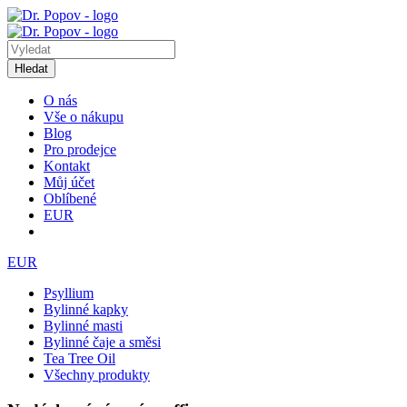
Hledat
O nás
Vše o nákupu
Blog
Pro prodejce
Kontakt
Můj účet
Oblíbené
EUR
EUR
Psyllium
Bylinné kapky
Bylinné masti
Bylinné čaje a směsi
Tea Tree Oil
Všechny produkty