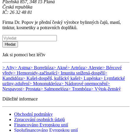
Plzeňská 857, 348 15 Planá
Česká republika
IČ: 26 32 48 81
Firma Dr. Popov je přední český výrobce bylinných čajů, mastí,
tinktur, kosmetiky a potravních doplňků.
Hledat
Jak si pomoci bez léčiv
> Afty
> Astma
> Borrelióza
> Akné
> Artróza
> Alergie
> Bércové
vředy
> Hemoroidy-začínající
> Imunita snížená-dospělí
>
Kandidóza
> Kašel-dospělí, kuřácký kašel
> Lupénka
> Lymfatické
uzliny-zduření
> Mononukleóza
> Nádorové onemocnění
>
Nespavost
> Prostata
> Salmonelóza
> Trombóza
> Výtok-ženský
Důležité informace
Obchodní podmínky
Zpracování osobních údajů
Financováno Evropskou unií
Spolufinancováno Evropskou unií