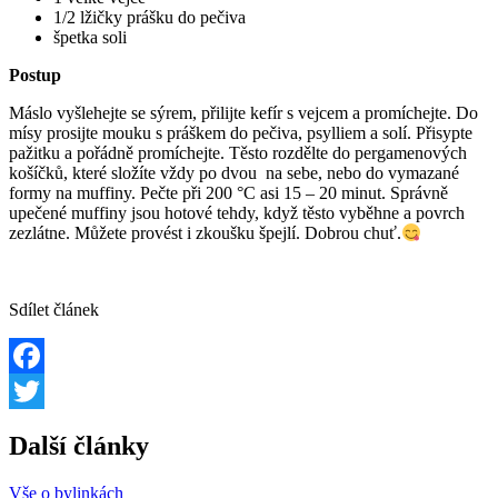
1/2 lžičky prášku do pečiva
špetka soli
Postup
Máslo vyšlehejte se sýrem, přilijte kefír s vejcem a promíchejte. Do
mísy prosijte mouku s práškem do pečiva, psylliem a solí. Přisypte
pažitku a pořádně promíchejte. Těsto rozdělte do pergamenových
košíčků, které složíte vždy po dvou na sebe, nebo do vymazané
formy na muffiny. Pečte při 200 °C asi 15 – 20 minut. Správně
upečené muffiny jsou hotové tehdy, když těsto vyběhne a povrch
zezlátne. Můžete provést i zkoušku špejlí. Dobrou chuť.
Sdílet článek
Facebook
Twitter
Další články
Vše o bylinkách