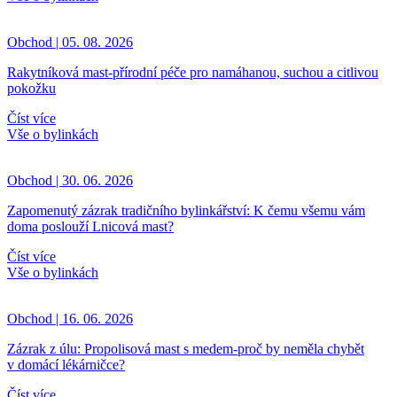
Obchod | 05. 08. 2026
Rakytníková mast-přírodní péče pro namáhanou, suchou a citlivou
pokožku
Číst více
Vše o bylinkách
Obchod | 30. 06. 2026
Zapomenutý zázrak tradičního bylinkářství: K čemu všemu vám
doma poslouží Lnicová mast?
Číst více
Vše o bylinkách
Obchod | 16. 06. 2026
Zázrak z úlu: Propolisová mast s medem-proč by neměla chybět
v domácí lékárničce?
Číst více