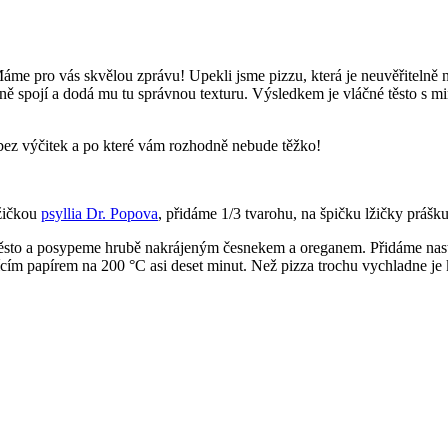
Máme pro vás skvělou zprávu! Upekli jsme pizzu, která je neuvěřitelně 
ktně spojí a dodá mu tu správnou texturu. Výsledkem je vláčné těsto s m
a bez výčitek a po které vám rozhodně nebude těžko!
žičkou
psyllia Dr. Popova
, přidáme 1/3 tvarohu, na špičku lžičky prášku
 těsto a posypeme hrubě nakrájeným česnekem a oreganem. Přidáme nas
 papírem na 200 °C asi deset minut. Než pizza trochu vychladne je kře