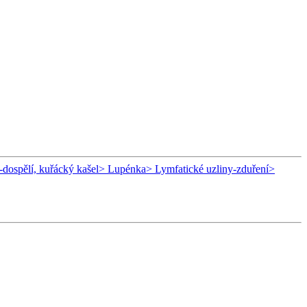
-dospělí, kuřácký kašel
> Lupénka
> Lymfatické uzliny-zduření
>