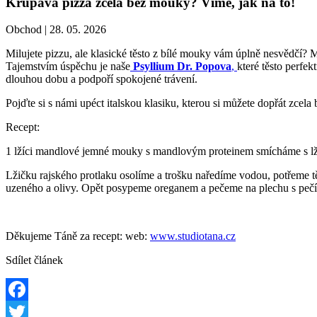
Křupavá pizza zcela bez mouky? Víme, jak na to!
Obchod |
28. 05. 2026
Milujete pizzu, ale klasické těsto z bílé mouky vám úplně nesvědčí? 
Tajemstvím úspěchu je naše
Psyllium Dr. Popova
,
které těsto perfe
dlouhou dobu a podpoří spokojené trávení.
Pojďte si s námi upéct italskou klasiku, kterou si můžete dopřát zcel
Recept:
1 lžíci mandlové jemné mouky s mandlovým proteinem smícháme s l
Lžičku rajského protlaku osolíme a trošku naředíme vodou, potřeme
uzeného a olivy. Opět posypeme oreganem a pečeme na plechu s pečícím
Děkujeme Táně za recept: web:
www.studiotana.cz
Sdílet článek
Facebook