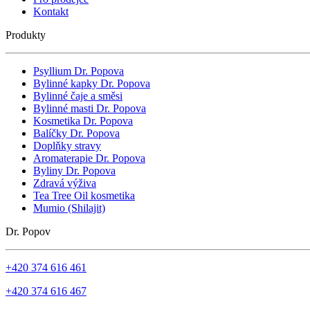
Kontakt
Produkty
Psyllium Dr. Popova
Bylinné kapky Dr. Popova
Bylinné čaje a směsi
Bylinné masti Dr. Popova
Kosmetika Dr. Popova
Balíčky Dr. Popova
Doplňky stravy
Aromaterapie Dr. Popova
Byliny Dr. Popova
Zdravá výživa
Tea Tree Oil kosmetika
Mumio (Shilajit)
Dr. Popov
+420 374 616 461
+420 374 616 467