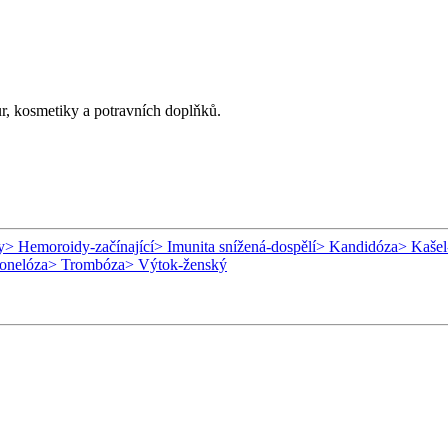
ur, kosmetiky a potravních doplňků.
y
> Hemoroidy-začínající
> Imunita snížená-dospělí
> Kandidóza
> Kašel
onelóza
> Trombóza
> Výtok-ženský