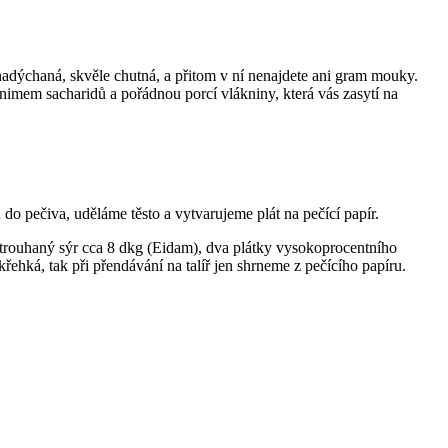
nadýchaná, skvěle chutná, a přitom v ní nenajdete ani gram mouky.
inimem sacharidů a pořádnou porcí vlákniny, která vás zasytí na
 do pečiva, uděláme těsto a vytvarujeme plát na pečící papír.
trouhaný sýr cca 8 dkg (Eidam), dva plátky vysokoprocentního
hká, tak při přendávání na talíř jen shrneme z pečícího papíru.