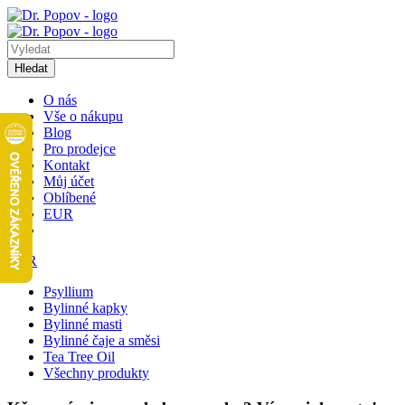
Hledat
O nás
Vše o nákupu
Blog
Pro prodejce
Kontakt
Můj účet
Oblíbené
EUR
EUR
Psyllium
Bylinné kapky
Bylinné masti
Bylinné čaje a směsi
Tea Tree Oil
Všechny produkty