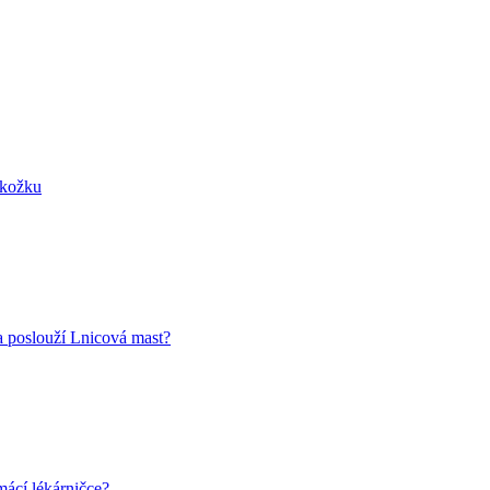
okožku
 poslouží Lnicová mast?
ácí lékárničce?