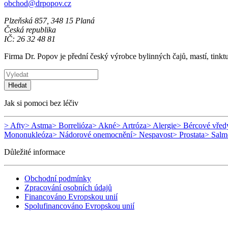
obchod@drpopov.cz
Plzeňská 857, 348 15 Planá
Česká republika
IČ: 26 32 48 81
Firma Dr. Popov je přední český výrobce bylinných čajů, mastí, tinkt
Hledat
Jak si pomoci bez léčiv
> Afty
> Astma
> Borrelióza
> Akné
> Artróza
> Alergie
> Bércové vřed
Mononukleóza
> Nádorové onemocnění
> Nespavost
> Prostata
> Salm
Důležité informace
Obchodní podmínky
Zpracování osobních údajů
Financováno Evropskou unií
Spolufinancováno Evropskou unií