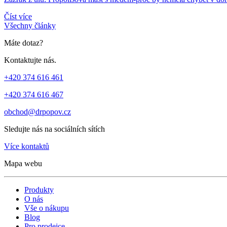
Číst více
Všechny články
Máte dotaz?
Kontaktujte nás.
+420 374 616 461
+420 374 616 467
obchod@drpopov.cz
Sledujte nás na sociálních sítích
Více kontaktů
Mapa webu
Produkty
O nás
Vše o nákupu
Blog
Pro prodejce