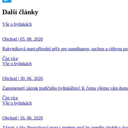
Twitter
Další články
Vše o bylinkách
Obchod | 05. 08. 2026
Rakytníková mast-přírodní péče pro namáhanou, suchou a citlivou p
Číst více
Vše o bylinkách
Obchod | 30. 06. 2026
Zapomenutý zázrak tradičního bylinkářství: K čemu všemu vám doma
Číst více
Vše o bylinkách
Obchod | 16. 06. 2026
Zázrak z úlu: Propolisová mast s medem-proč by neměla chybět v dom