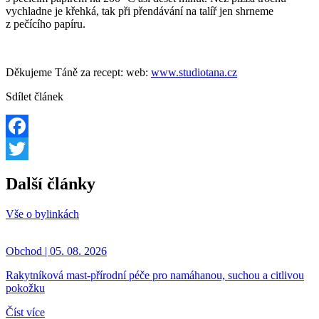
vychladne je křehká, tak při přendávání na talíř jen shrneme
z pečícího papíru.
Děkujeme Táně za recept: web:
www.studiotana.cz
Sdílet článek
Facebook
Twitter
Další články
Vše o bylinkách
Obchod | 05. 08. 2026
Rakytníková mast-přírodní péče pro namáhanou, suchou a citlivou
pokožku
Číst více