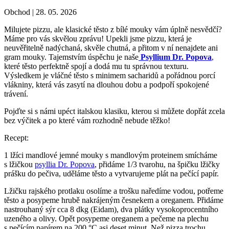
Obchod |
28. 05. 2026
Milujete pizzu, ale klasické těsto z bílé mouky vám úplně nesvědčí?
Máme pro vás skvělou zprávu! Upekli jsme pizzu, která je
neuvěřitelně nadýchaná, skvěle chutná, a přitom v ní nenajdete ani
gram mouky. Tajemstvím úspěchu je naše
Psyllium Dr. Popova
,
které těsto perfektně spojí a dodá mu tu správnou texturu.
Výsledkem je vláčné těsto s minimem sacharidů a pořádnou porcí
vlákniny, která vás zasytí na dlouhou dobu a podpoří spokojené
trávení.
Pojďte si s námi upéct italskou klasiku, kterou si můžete dopřát zcela
bez výčitek a po které vám rozhodně nebude těžko!
Recept:
1 lžíci mandlové jemné mouky s mandlovým proteinem smícháme
s lžičkou
psyllia Dr. Popova
, přidáme 1/3 tvarohu, na špičku lžičky
prášku do pečiva, uděláme těsto a vytvarujeme plát na pečící papír.
Lžičku rajského protlaku osolíme a trošku naředíme vodou, potřeme
těsto a posypeme hrubě nakrájeným česnekem a oreganem. Přidáme
nastrouhaný sýr cca 8 dkg (Eidam), dva plátky vysokoprocentního
uzeného a olivy. Opět posypeme oreganem a pečeme na plechu
s pečícím papírem na 200 °C asi deset minut. Než pizza trochu