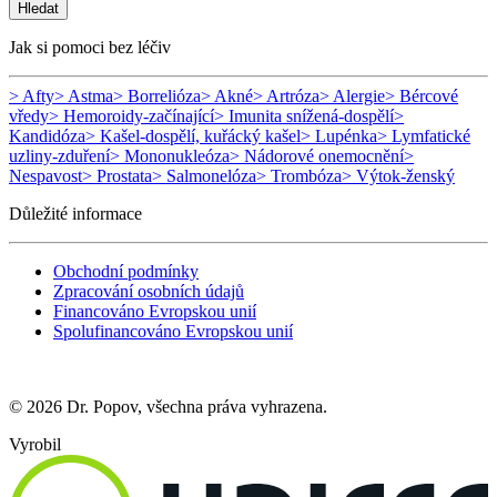
Hledat
Jak si pomoci bez léčiv
> Afty
> Astma
> Borrelióza
> Akné
> Artróza
> Alergie
> Bércové
vředy
> Hemoroidy-začínající
> Imunita snížená-dospělí
>
Kandidóza
> Kašel-dospělí, kuřácký kašel
> Lupénka
> Lymfatické
uzliny-zduření
> Mononukleóza
> Nádorové onemocnění
>
Nespavost
> Prostata
> Salmonelóza
> Trombóza
> Výtok-ženský
Důležité informace
Obchodní podmínky
Zpracování osobních údajů
Financováno Evropskou unií
Spolufinancováno Evropskou unií
© 2026 Dr. Popov, všechna práva vyhrazena.
Vyrobil