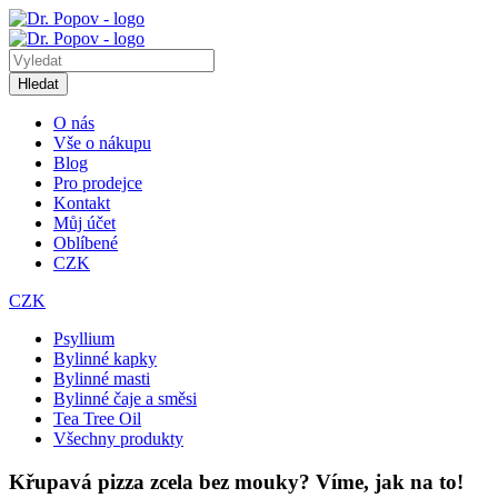
Hledat
O nás
Vše o nákupu
Blog
Pro prodejce
Kontakt
Můj účet
Oblíbené
CZK
CZK
Psyllium
Bylinné kapky
Bylinné masti
Bylinné čaje a směsi
Tea Tree Oil
Všechny produkty
Křupavá pizza zcela bez mouky? Víme, jak na to!