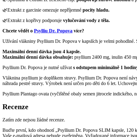
🌿Extrakt z garcinie omezuje nepříjemné
pocity hladu.
🌿Extrakt z kopřivy podporuje
vylučování vody z těla.
Chcete vědět o
Psylliu Dr. Popova
více?
Užívání vlákniny Psyllium Dr. Popova v kapslích je velmi pohodlné. 
Maximální denní dávka jsou 4 kapsle.
Maximální denní dávka obsahuje:
psyllium 2400 mg, inulin 450 mg,
Psyllium Dr. Popova je nutné užívat
s odstupem minimálně 1 hodiny
Vláknina psyllium je doplňkem stravy. Psyllium Dr. Popova není náv
náhrada pestré stravy. Výrobek není určen pro děti do 6 let. Uchovejt
Psyllium Plantago ovata (vyčištěné obaly semen jitrocele indického, nejv
Recenze
Zatím zde nejsou žádné recenze.
Buďte první, kdo ohodnotí „Psyllium Dr. Popova SLIM kapsle, 120 
Vaše e-mailová adresa nebude zveřejněna.
Vyžadované informace js