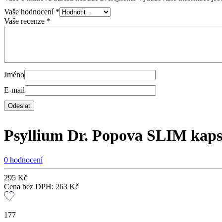
Vaše hodnocení
*
Vaše recenze
*
Jméno
E-mail
Psyllium Dr. Popova SLIM kapsl
0 hodnocení
295
Kč
Cena bez DPH:
263
Kč
177