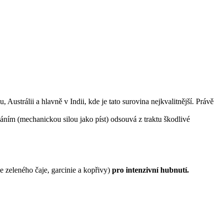
, Austrálii a hlavně v Indii, kde je tato surovina nejkvalitnější. Právě
náním (mechanickou silou jako píst) odsouvá z traktu škodlivé
ze zeleného čaje, garcinie a kopřivy)
pro intenzivní hubnutí.