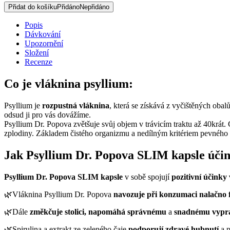
SLIM
Přidat do košíku
Přidáno
Nepřidáno
kapsle,
120
Popis
ks
Dávkování
množství
Upozornění
Složení
Recenze
Co je vláknina psyllium:
Psyllium je
rozpustná vláknina
, která se získává z vyčištěných obalů
odsud ji pro vás dovážíme.
Psyllium Dr. Popova zvětšuje svůj objem v trávicím traktu až 40krát.
zplodiny. Základem čistého organizmu a nedílným kritériem pevného zd
Jak Psyllium Dr. Popova SLIM kapsle účin
Psyllium Dr. Popova
SLIM kapsle
v sobě spojují
pozitivní účinky
🌿Vláknina Psyllium Dr. Popova
navozuje při konzumaci nalačno fa
🌿Dále
změkčuje stolici, napomáhá správnému
a
snadnému vypr
🌿Spirulina a extrakt ze zeleného čaje
podporují zdravé hubnutí
a p