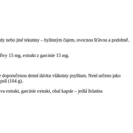
vody nebo jiné tekutiny – bylinným čajem, ovocnou šťávou a podobně.
řivy 15 mg, extrakt z garcinie 15 mg.
te doporučenou denní dávku vlákniny psyllium. Není určeno jako
pslí (104 g).
a extrakt, garcinie extrakt, obal kapsle – jedlá želatina