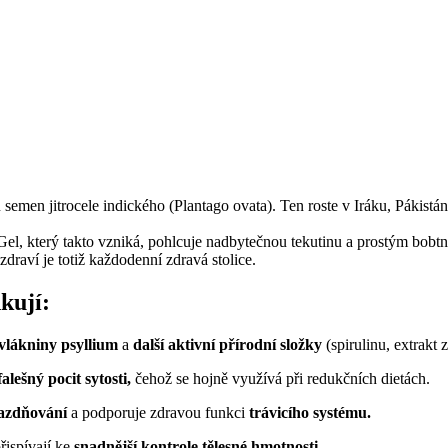
 semen jitrocele indického (Plantago ovata). Ten roste v Iráku, Pákistánu
 Gel, který takto vzniká, pohlcuje nadbytečnou tekutinu a prostým bobt
raví je totiž každodenní zdravá stolice.
kují:
 vlákniny psyllium
a
další aktivní přírodní složky
(spirulinu, extrakt 
lešný pocit sytosti,
čehož se hojně využívá při redukčních dietách.
azdňování
a podporuje zdravou funkci
trávicího systému.
řispívají ke
snadnější
kontrole tělesné hmotnosti.