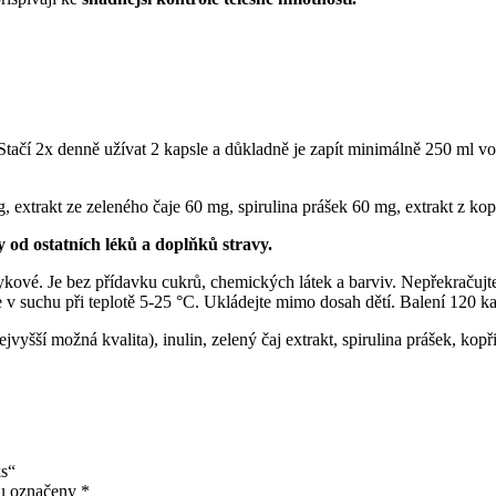
Stačí 2x denně užívat 2 kapsle a důkladně je zapít minimálně 250 ml 
 extrakt ze zeleného čaje 60 mg, spirulina prášek 60 mg, extrakt z kop
 od ostatních léků a doplňků stravy.
ykové. Je bez přídavku cukrů, chemických látek a barviv. Nepřekračuj
e v suchu při teplotě 5-25 °C. Ukládejte mimo dosah dětí. Balení 120 ka
yšší možná kvalita), inulin, zelený čaj extrakt, spirulina prášek, kopřiv
ks“
ou označeny
*