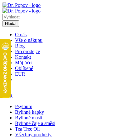
Hledat
O nás
Vše o nákupu
Blog
Pro prodejce
Kontakt
Můj účet
Oblíbené
EUR
1
EUR
Psyllium
Bylinné kapky
Bylinné masti
Bylinné čaje a směsi
Tea Tree Oil
Všechny produkty