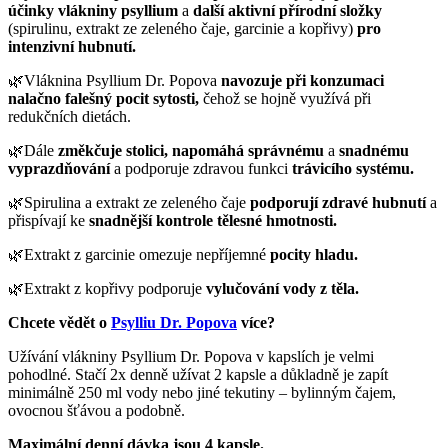
účinky vlákniny psyllium
a
další aktivní přírodní složky
(spirulinu, extrakt ze zeleného čaje, garcinie a kopřivy)
pro
intenzivní hubnutí.
🌿Vláknina Psyllium Dr. Popova
navozuje při konzumaci
nalačno falešný pocit sytosti,
čehož se hojně využívá při
redukčních dietách.
🌿Dále
změkčuje stolici, napomáhá správnému
a
snadnému
vyprazdňování
a podporuje zdravou funkci
trávicího systému.
🌿Spirulina a extrakt ze zeleného čaje
podporují zdravé hubnutí
a
přispívají ke
snadnější
kontrole tělesné hmotnosti.
🌿Extrakt z garcinie omezuje nepříjemné
pocity hladu.
🌿Extrakt z kopřivy podporuje
vylučování vody z těla.
Chcete vědět o
Psylliu Dr. Popova
více?
Užívání vlákniny Psyllium Dr. Popova v kapslích je velmi
pohodlné. Stačí 2x denně užívat 2 kapsle a důkladně je zapít
minimálně 250 ml vody nebo jiné tekutiny – bylinným čajem,
ovocnou šťávou a podobně.
Maximální denní dávka jsou 4 kapsle.