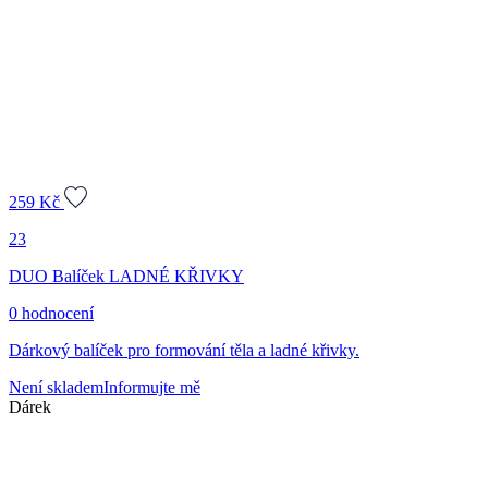
259
Kč
23
DUO Balíček LADNÉ KŘIVKY
0 hodnocení
Dárkový balíček pro formování těla a ladné křivky.
Není skladem
Informujte mě
Dárek