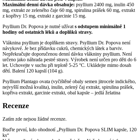
Maximální denní dávka obsahuje:
psyllium 2400 mg, inulin 450
mg, extrakt ze zeleného čaje 60 mg, spirulina prášek 60 mg, extrakt
z kopřivy 15 mg, extrakt z garcinie 15 mg.
Psyllium Dr. Popova je nutné užívat
s odstupem minimálně 1
hodiny od ostatních léků a doplňků stravy.
Vláknina psyllium je doplňkem stravy. Psyllium Dr. Popova není
návykové. Je bez přídavku cukrů, chemických látek a barviv.
Nepřekračujte doporučenou denní dávku vlákniny psyllium. Není
určeno jako náhrada pestré stravy. Výrobek není určen pro děti do 6
let. Uchovejte v suchu při teplotě 5-25 °C. Ukládejte mimo dosah
dětí. Balení 120 kapslí (104 g).
Psyllium Plantago ovata (vyčištěné obaly semen jitrocele indického,
nejvyšší možná kvalita), inulin, zelený čaj extrakt, spirulina prášek,
kopřiva extrakt, garcinie extrakt, obal kapsle – jedlá želatina
Recenze
Zatím zde nejsou žádné recenze.
Buďte první, kdo ohodnotí „Psyllium Dr. Popova SLIM kapsle, 120
ks“