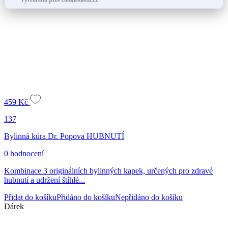
459
Kč
137
Bylinná kúra Dr. Popova HUBNUTÍ
0 hodnocení
Kombinace 3 originálních bylinných kapek, určených pro zdravé
hubnutí a udržení štíhlé...
Přidat do košíku
Přidáno do košíku
Nepřidáno do košíku
Dárek