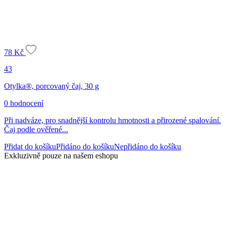
78
Kč
43
Otylka®, porcovaný čaj, 30 g
0 hodnocení
Při nadváze, pro snadnější kontrolu hmotnosti a přirozené spalování.
Čaj podle ověřené...
Přidat do košíku
Přidáno do košíku
Nepřidáno do košíku
Exkluzivně pouze na našem eshopu