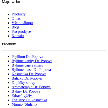
Mapa webu
Produkty
O nás
Vše o nákupu
Blog
Pro prodejce
Kontakt
Produkty
Psyllium Dr. Popova
Bylinné kapky Dr. Popova
Bylinné čaje a směsi
Bylinné masti Dr. Popova
Kosmetika Dr. Popova
Balíčky Dr. Popova
Doplňky stravy
Aromaterapie Dr. Popova
Byliny Dr. Popova
Zdravá výživa
Tea Tree Oil kosmetika
Mumio (Shilajit)