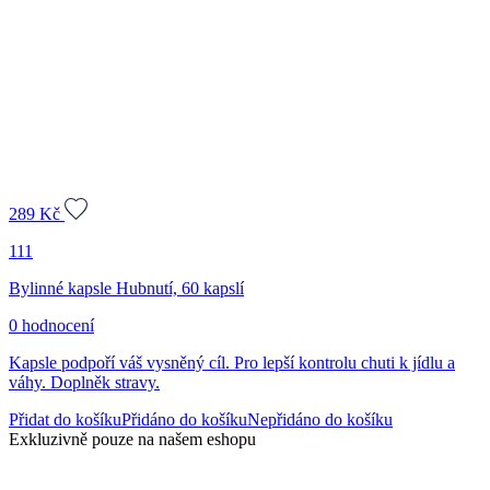
289
Kč
111
Bylinné kapsle Hubnutí, 60 kapslí
0 hodnocení
Kapsle podpoří váš vysněný cíl. Pro lepší kontrolu chuti k jídlu a
váhy. Doplněk stravy.
Přidat do košíku
Přidáno do košíku
Nepřidáno do košíku
Exkluzivně pouze na našem eshopu