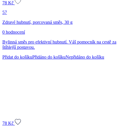
78
Kč
57
Zdravé hubnutí, porcovaná směs, 30 g
0 hodnocení
Bylinná směs pro efektivní hubnutí. Váš pomocník na cestě za
štíhlejší postavou.
Přidat do košíku
Přidáno do košíku
Nepřidáno do košíku
78
Kč