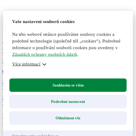
Vaše nastavení souborů cookies
Na této webové stránce používáme soubory cookies a
1 099
Kč
podobné technologie (společně též „cookies“). Podrobné
informace o používání souborů cookies jsou uvedeny v
73
Zásadách ochrany osobních údajů
.
Intenzivní HUBNOUCÍ BALÍČEK Dr. Popova
Více informací
0 hodnocení
Pro štíhlejší postavu a pohodlné hubnutí, promyšlená kombinace
Souhlasím se vším
TOP produktů za...
Přidat do košíku
Přidáno do košíku
Nepřidáno do košíku
Podrobné nastavení
Všechny produkty
Zákazníci také nakoupili
Odmítnout vše
Vytvořeno přes cookieslista.cz