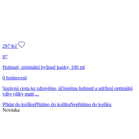
297
Kč
87
Hubnutí, originální bylinné kapky, 100 ml
0 hodnocení
Správná cesta ke zdravému, účinnému hubnutí a udržení optimální
váhy (díky maté,...
Přidat do košíku
Přidáno do košíku
Nepřidáno do košíku
Novinka