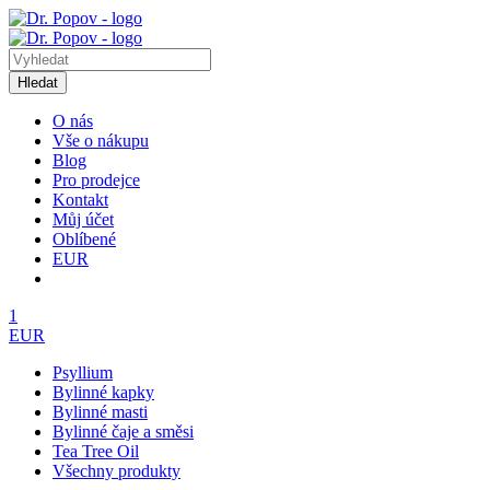
Hledat
O nás
Vše o nákupu
Blog
Pro prodejce
Kontakt
Můj účet
Oblíbené
EUR
1
EUR
Psyllium
Bylinné kapky
Bylinné masti
Bylinné čaje a směsi
Tea Tree Oil
Všechny produkty