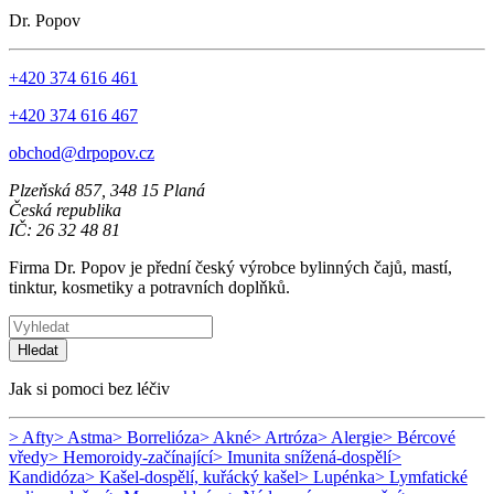
Dr. Popov
+420 374 616 461
+420 374 616 467
obchod@drpopov.cz
Plzeňská 857, 348 15 Planá
Česká republika
IČ: 26 32 48 81
Firma Dr. Popov je přední český výrobce bylinných čajů, mastí,
tinktur, kosmetiky a potravních doplňků.
Hledat
Jak si pomoci bez léčiv
> Afty
> Astma
> Borrelióza
> Akné
> Artróza
> Alergie
> Bércové
vředy
> Hemoroidy-začínající
> Imunita snížená-dospělí
>
Kandidóza
> Kašel-dospělí, kuřácký kašel
> Lupénka
> Lymfatické