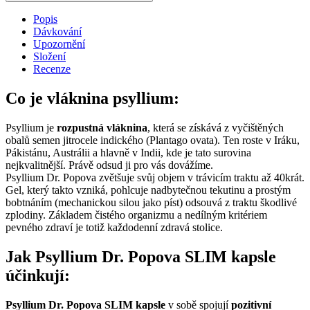
SLIM
kapsle,
Popis
120
Dávkování
ks
Upozornění
množství
Složení
Recenze
Co je vláknina psyllium:
Psyllium je
rozpustná vláknina
, která se získává z vyčištěných
obalů semen jitrocele indického (Plantago ovata). Ten roste v Iráku,
Pákistánu, Austrálii a hlavně v Indii, kde je tato surovina
nejkvalitnější. Právě odsud ji pro vás dovážíme.
Psyllium Dr. Popova zvětšuje svůj objem v trávicím traktu až 40krát.
Gel, který takto vzniká, pohlcuje nadbytečnou tekutinu a prostým
bobtnáním (mechanickou silou jako píst) odsouvá z traktu škodlivé
zplodiny. Základem čistého organizmu a nedílným kritériem
pevného zdraví je totiž každodenní zdravá stolice.
Jak Psyllium Dr. Popova SLIM kapsle
účinkují:
Psyllium Dr. Popova
SLIM kapsle
v sobě spojují
pozitivní