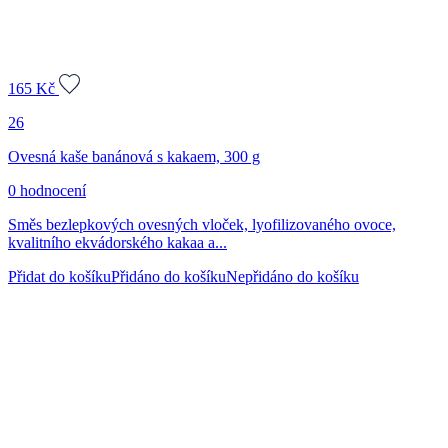
165
Kč
26
Ovesná kaše banánová s kakaem, 300 g
0 hodnocení
Směs bezlepkových ovesných vloček, lyofilizovaného ovoce,
kvalitního ekvádorského kakaa a...
Přidat do košíku
Přidáno do košíku
Nepřidáno do košíku