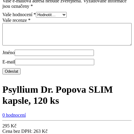
Vaše e-mailová adresa nebude zveřejněna.
Vyžadované informace
jsou označeny
*
Vaše hodnocení
*
Vaše recenze
*
Jméno
E-mail
Psyllium Dr. Popova SLIM
kapsle, 120 ks
0 hodnocení
295
Kč
Cena bez DPH:
263
Kč