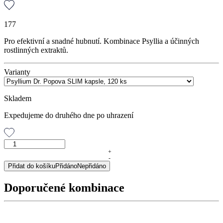
177
Pro efektivní a snadné hubnutí. Kombinace Psyllia a účinných
rostlinných extraktů.
Varianty
Skladem
Expedujeme do druhého dne po uhrazení
Psyllium
Dr.
+
-
Popova
Přidat do košíku
Přidáno
Nepřidáno
SLIM
kapsle,
Doporučené kombinace
120
ks
množství