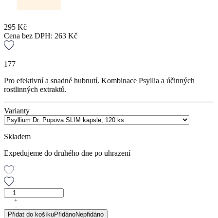
295
Kč
Cena bez DPH:
263
Kč
177
Pro efektivní a snadné hubnutí. Kombinace Psyllia a účinných
rostlinných extraktů.
Varianty
Skladem
Expedujeme do druhého dne po uhrazení
Psyllium
Dr.
+
-
Popova
Přidat do košíku
Přidáno
Nepřidáno