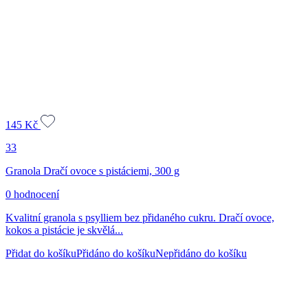
145
Kč
33
Granola Dračí ovoce s pistáciemi, 300 g
0 hodnocení
Kvalitní granola s psylliem bez přidaného cukru. Dračí ovoce,
kokos a pistácie je skvělá...
Přidat do košíku
Přidáno do košíku
Nepřidáno do košíku