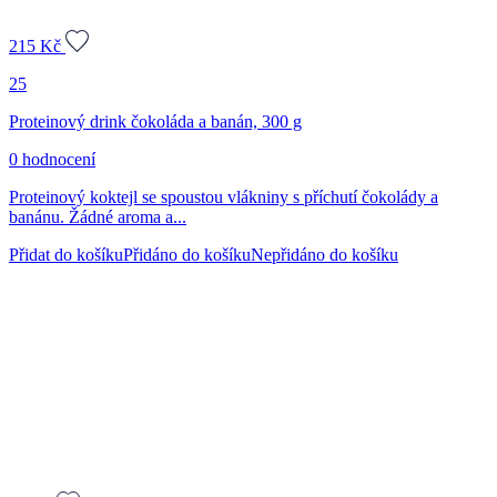
215
Kč
25
Proteinový drink čokoláda a banán, 300 g
0 hodnocení
Proteinový koktejl se spoustou vlákniny s příchutí čokolády a
banánu. Žádné aroma a...
Přidat do košíku
Přidáno do košíku
Nepřidáno do košíku