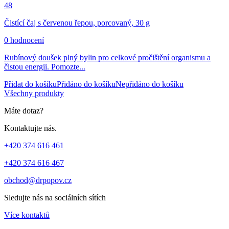
48
Čistící čaj s červenou řepou, porcovaný, 30 g
0 hodnocení
Rubínový doušek plný bylin pro celkové pročištění organismu a
čistou energii. Pomozte...
Přidat do košíku
Přidáno do košíku
Nepřidáno do košíku
Všechny produkty
Máte dotaz?
Kontaktujte nás.
+420 374 616 461
+420 374 616 467
obchod@drpopov.cz
Sledujte nás na sociálních sítích
Více kontaktů