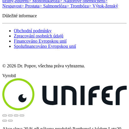
uzliny-zduření
> Mononukleóza
> Nádorové onemocnění
>
Nespavost
> Prostata
> Salmonelóza
> Trombóza
> Výtok-ženský
Důležité informace
Obchodní podmínky
Zpracování osobních údajů
Financováno Evropskou unií
Spolufinancováno Evropskou unií
© 2026 Dr. Popov, všechna práva vyhrazena.
Vyrobil
Akce sleva 20 % při nákupu produktů Panthenol s kódem Leto20