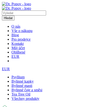
Hledat
O nás
Vše o nákupu
Blog
Pro prodejce
Kontakt
Můj účet
Oblíbené
EUR
EUR
Psyllium
Bylinné kapky
Bylinné masti
Bylinné čaje a směsi
Tea Tree Oil
Všechny produkty