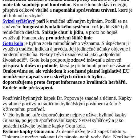
máte tak snadněji pod kontrolou
. Kromě toho dodává energii,
přispívá celkové vitalitě a
napomáhá správnému trávení
, které je
při hubnutí nezbytné.
Svízel syřišťový
patří k tradičně užívaným bylinám. Podílí se na
správném
fungování lymfatického systému
, což je důležité i při
redukčních dietách.
Snižuje chuť k jídlu
, a proto ho hojně
využívají Francouzky
pro udržení štíhlé linie
.
Gotu kola
je bylina zcela mimořádného významu. S úspěchem ji
využívá tradiční indická ájurvéda. Její jedinečné účinky objevuje i
moderní medicína. Někdy bývá označovaná jako „odpolední
životabudič“. Gotu kola podporuje
zdravé trávení
a zároveň
přispívá k duševní pohodě
, která je při hubnutí poměrně zásadní.
Omlouváme se, ale vzhledem k současné platné legislativě EU
nemůžeme napsat více o skvělých účincích bylin –
doporučujeme proto čerpat informace z kvalitních herbářů.
Budete mile překvapeni.
Používání bylinných kapek Dr. Popova je snadné a účinné. Kapky
vyrábíme poctivým tradičním bylinářským postupem a šetrně
k životnímu prostředí.
V této bylinné kúře doporučujeme nejprve užívat bylinné kapky
Guarana, po jejich spotřebování kapky Svízel syřišťový a jako
poslední užívejte bylinné kapky Gotu kola.
Bylinné kapky Guarana:
2x denně užívejte 20 kapek tinktury.
Tinkturu je možno nakapat i do nápoje, např. vody, čaje. Neužívejte