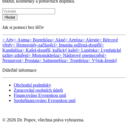
tinktur, kosmetiky a potravních doplňků.
Hledat
Jak si pomoci bez léčiv
> Afty
> Astma
> Borrelióza
> Akné
> Artróza
> Alergie
> Bércové
vředy
> Hemoroidy-začínající
> Imunita snížená-dospělí
>
Kandidóza
> Kašel-dospělí, kuřácký kašel
> Lupénka
> Lymfatické
uzliny-zduření
> Mononukleóza
> Nádorové onemocnění
>
Nespavost
> Prostata
> Salmonelóza
> Trombóza
> Výtok-ženský
Důležité informace
Obchodní podmínky
Zpracování osobních údajů
Financováno Evropskou unií
Spolufinancováno Evropskou unií
© 2026 Dr. Popov, všechna práva vyhrazena.