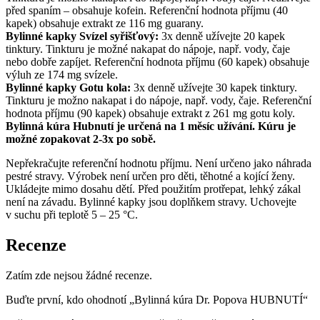
před spaním – obsahuje kofein. Referenční hodnota příjmu (40
kapek) obsahuje extrakt ze 116 mg guarany.
Bylinné kapky Svízel syřišťový:
3x denně užívejte 20 kapek
tinktury. Tinkturu je možné nakapat do nápoje, např. vody, čaje
nebo dobře zapíjet. Referenční hodnota příjmu (60 kapek) obsahuje
výluh ze 174 mg svízele.
Bylinné kapky Gotu kola:
3x denně užívejte 30 kapek tinktury.
Tinkturu je možno nakapat i do nápoje, např. vody, čaje. Referenční
hodnota příjmu (90 kapek) obsahuje extrakt z 261 mg gotu koly.
Bylinná kúra Hubnutí je určená na 1 měsíc užívání. Kúru je
možné zopakovat 2-3x po sobě.
Nepřekračujte referenční hodnotu příjmu. Není určeno jako náhrada
pestré stravy. Výrobek není určen pro děti, těhotné a kojící ženy.
Ukládejte mimo dosahu dětí. Před použitím protřepat, lehký zákal
není na závadu. Bylinné kapky jsou doplňkem stravy. Uchovejte
v suchu při teplotě 5 – 25 °C.
Recenze
Zatím zde nejsou žádné recenze.
Buďte první, kdo ohodnotí „Bylinná kúra Dr. Popova HUBNUTÍ“