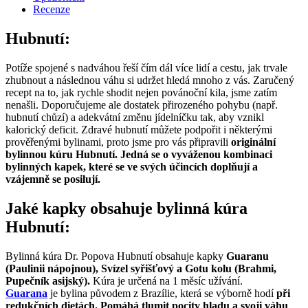
Recenze
Hubnutí:
Potíže spojené s nadváhou řeší čím dál více lidí a cestu, jak trvale
zhubnout a následnou váhu si udržet hledá mnoho z vás. Zaručený
recept na to, jak rychle shodit nejen povánoční kila, jsme zatím
nenašli. Doporučujeme ale dostatek přirozeného pohybu (např.
hubnutí chůzí) a adekvátní změnu jídelníčku tak, aby vznikl
kalorický deficit. Zdravé hubnutí můžete podpořit i některými
prověřenými bylinami, proto jsme pro vás připravili
originální
bylinnou kúru Hubnutí.
Jedná se o vyváženou kombinaci
bylinných kapek, které se ve svých účincích doplňují a
vzájemně se posilují.
Jaké kapky obsahuje bylinná kúra
Hubnutí:
Bylinná kúra Dr. Popova Hubnutí obsahuje kapky
Guaranu
(Paulinii nápojnou), Svízel syřišťový a Gotu kolu (Brahmi,
Pupečník asijský).
Kúra je určená na 1 měsíc užívání.
Guarana
je bylina původem z Brazílie, která se výborně hodí
při
redukčních dietách. P
omáhá
tlumit pocity hladu a svoji váhu