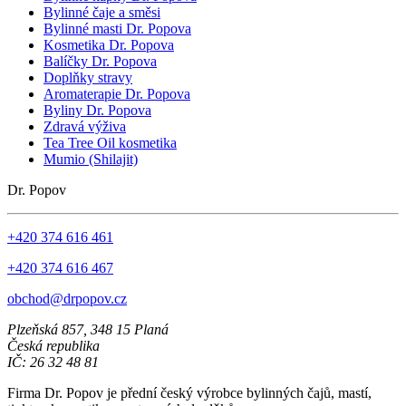
Bylinné čaje a směsi
Bylinné masti Dr. Popova
Kosmetika Dr. Popova
Balíčky Dr. Popova
Doplňky stravy
Aromaterapie Dr. Popova
Byliny Dr. Popova
Zdravá výživa
Tea Tree Oil kosmetika
Mumio (Shilajit)
Dr. Popov
+420 374 616 461
+420 374 616 467
obchod@drpopov.cz
Plzeňská 857, 348 15 Planá
Česká republika
IČ: 26 32 48 81
Firma Dr. Popov je přední český výrobce bylinných čajů, mastí,