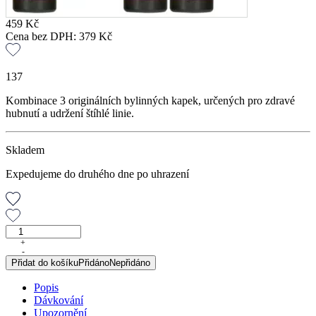
459
Kč
Cena bez DPH:
379
Kč
137
Kombinace 3 originálních bylinných kapek, určených pro zdravé
hubnutí a udržení štíhlé linie.
Skladem
Expedujeme do druhého dne po uhrazení
Bylinná
kúra
+
-
Dr.
Přidat do košíku
Přidáno
Nepřidáno
Popova
HUBNUTÍ
Popis
množství
Dávkování
Upozornění