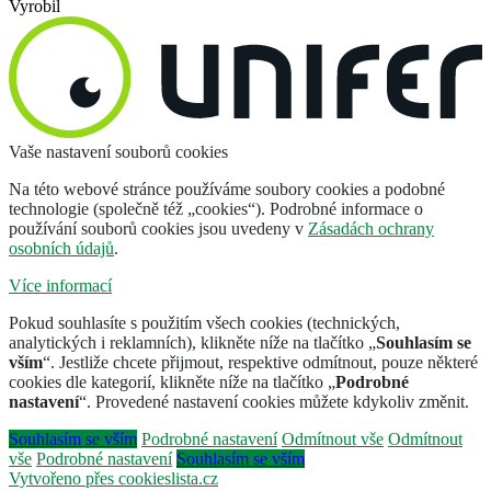
Vyrobil
Vaše nastavení souborů cookies
Na této webové stránce používáme soubory cookies a podobné
technologie (společně též „cookies“). Podrobné informace o
používání souborů cookies jsou uvedeny v
Zásadách ochrany
osobních údajů
.
Více informací
Pokud souhlasíte s použitím všech cookies (technických,
analytických i reklamních), klikněte níže na tlačítko „
Souhlasím se
vším
“. Jestliže chcete přijmout, respektive odmítnout, pouze některé
cookies dle kategorií, klikněte níže na tlačítko „
Podrobné
nastavení
“. Provedené nastavení cookies můžete kdykoliv změnit.
Souhlasím se vším
Podrobné nastavení
Odmítnout vše
Odmítnout
vše
Podrobné nastavení
Souhlasím se vším
Vytvořeno přes cookieslista.cz