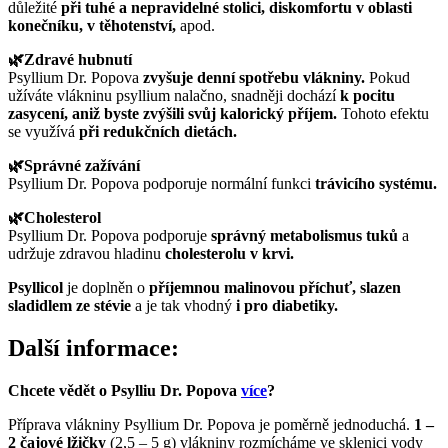
důležité
při tuhé a nepravidelné stolici, diskomfortu v oblasti
konečníku, v těhotenství,
apod.
🌿Zdravé hubnutí
Psyllium Dr. Popova
zvyšuje denní spotřebu vlákniny.
Pokud
užíváte vlákninu psyllium nalačno, snadněji dochází
k pocitu
zasycení, aniž byste zvýšili svůj kalorický příjem.
Tohoto efektu
se využívá
při redukčních dietách.
🌿Správné zažívání
Psyllium Dr. Popova podporuje normální funkci
trávicího systému.
🌿Cholesterol
Psyllium Dr. Popova podporuje
správný metabolismus tuků
a
udržuje zdravou hladinu
cholesterolu v krvi.
Psyllicol
je doplněn o
příjemnou malinovou příchuť, slazen
sladidlem ze stévie
a je tak vhodný
i pro diabetiky.
Další informace:
Chcete vědět o Psylliu Dr. Popova
více
?
Příprava vlákniny Psyllium Dr. Popova je poměrně jednoduchá.
1 –
2 čajové lžičky
(2,5 – 5 g) vlákniny rozmícháme ve sklenici vody