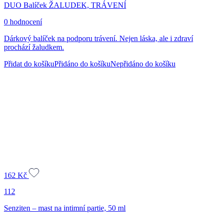
DUO Balíček ŽALUDEK, TRÁVENÍ
0 hodnocení
Dárkový balíček na podporu trávení. Nejen láska, ale i zdraví
prochází žaludkem.
Přidat do košíku
Přidáno do košíku
Nepřidáno do košíku
162
Kč
112
Senziten – mast na intimní partie, 50 ml