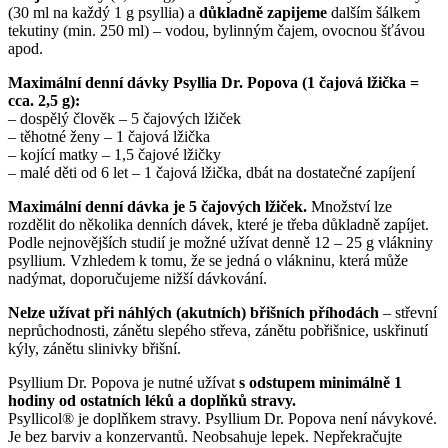
(30 ml na každý 1 g psyllia) a
důkladně zapijeme
dalším šálkem
tekutiny (min. 250 ml) – vodou, bylinným čajem, ovocnou šťávou
apod.
Maximální denní dávky Psyllia Dr. Popova (1 čajová lžička =
cca. 2,5 g):
– dospělý člověk – 5 čajových lžiček
– těhotné ženy – 1 čajová lžička
– kojící matky – 1,5 čajové lžičky
– malé děti od 6 let – 1 čajová lžička, dbát na dostatečné zapíjení
Maximální denní dávka je 5 čajových lžiček.
Množství lze
rozdělit do několika denních dávek, které je třeba důkladně zapíjet.
Podle nejnovějších studií je možné užívat denně 12 – 25 g vlákniny
psyllium. Vzhledem k tomu, že se jedná o vlákninu, která může
nadýmat, doporučujeme nižší dávkování.
Nelze užívat při náhlých (akutních) břišních příhodách
– střevní
neprůchodnosti, zánětu slepého střeva, zánětu pobřišnice, uskřinutí
kýly, zánětu slinivky břišní.
Psyllium Dr. Popova je nutné užívat
s odstupem minimálně 1
hodiny od ostatních léků a doplňků stravy.
Psyllicol® je doplňkem stravy. Psyllium Dr. Popova není návykové.
Je bez barviv a konzervantů. Neobsahuje lepek. Nepřekračujte