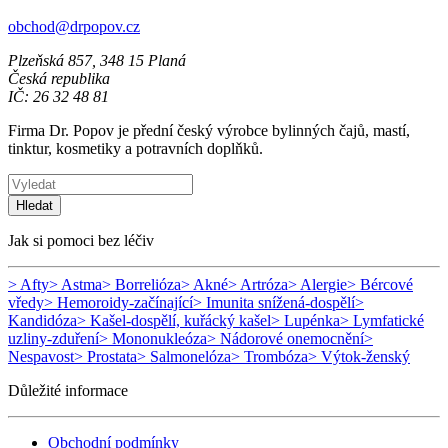
obchod@drpopov.cz
Plzeňská 857, 348 15 Planá
Česká republika
IČ: 26 32 48 81
Firma Dr. Popov je přední český výrobce bylinných čajů, mastí,
tinktur, kosmetiky a potravních doplňků.
Hledat
Jak si pomoci bez léčiv
> Afty
> Astma
> Borrelióza
> Akné
> Artróza
> Alergie
> Bércové
vředy
> Hemoroidy-začínající
> Imunita snížená-dospělí
>
Kandidóza
> Kašel-dospělí, kuřácký kašel
> Lupénka
> Lymfatické
uzliny-zduření
> Mononukleóza
> Nádorové onemocnění
>
Nespavost
> Prostata
> Salmonelóza
> Trombóza
> Výtok-ženský
Důležité informace
Obchodní podmínky