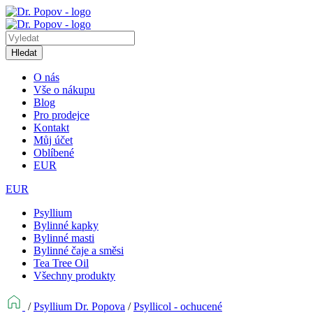
Hledat
O nás
Vše o nákupu
Blog
Pro prodejce
Kontakt
Můj účet
Oblíbené
EUR
EUR
Psyllium
Bylinné kapky
Bylinné masti
Bylinné čaje a směsi
Tea Tree Oil
Všechny produkty
/
Psyllium Dr. Popova
/
Psyllicol - ochucené