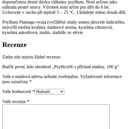
doporučenou denní dávku vlákniny psyllium. Není určeno jako
náhrada pestré stravy. Výrobek není určen pro děti do 6 let.
Uchovejte v suchu při teplotě 5 – 25 °C. Ukládejte mimo dosah dětí.
Psyllium Plantago ovata (vyčištěné obaly semen jitrocele indického,
nejvyšší možná kvalita), malinové aroma, kyselina citronová,
kyselina askorbová, inulin, sladidlo ze stévie
Recenze
Zatím zde nejsou žádné recenze.
Buďte první, kdo ohodnotí „Psyllicol® s příchutí maliny, 100 g“
Vaše e-mailová adresa nebude zveřejněna.
Vyžadované informace
jsou označeny
*
Vaše hodnocení
*
Vaše recenze
*