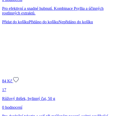
Pro efektivní a snadné hubnutí. Kombinace Psyllia a účinných
rostlinných extraktů.
Přidat do košíku
Přidáno do košíku
Nepřidáno do košíku
84
Kč
17
Růžový ibišek, bylinný čaj, 50 g
0 hodnocení