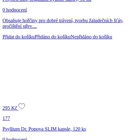
0 hodnocení
Obsahuje hořčiny pro dobré trávení, tvorbu žaludečních šťáv,
pročištění střev....
Přidat do košíku
Přidáno do košíku
Nepřidáno do košíku
295
Kč
177
Psyllium Dr. Popova SLIM kapsle, 120 ks
0 hodnocení