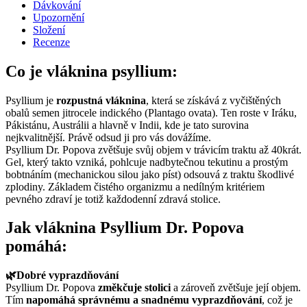
Dávkování
Upozornění
Složení
Recenze
Co je vláknina psyllium:
Psyllium je
rozpustná vláknina
, která se získává z vyčištěných
obalů semen jitrocele indického (Plantago ovata). Ten roste v Iráku,
Pákistánu, Austrálii a hlavně v Indii, kde je tato surovina
nejkvalitnější. Právě odsud ji pro vás dovážíme.
Psyllium Dr. Popova zvětšuje svůj objem v trávicím traktu až 40krát.
Gel, který takto vzniká, pohlcuje nadbytečnou tekutinu a prostým
bobtnáním (mechanickou silou jako píst) odsouvá z traktu škodlivé
zplodiny. Základem čistého organizmu a nedílným kritériem
pevného zdraví je totiž každodenní zdravá stolice.
Jak vláknina Psyllium Dr. Popova
pomáhá:
🌿Dobré vyprazdňování
Psyllium Dr. Popova
změkčuje stolici
a zároveň zvětšuje její objem.
Tím
napomáhá správnému a snadnému vyprazdňování
, což je