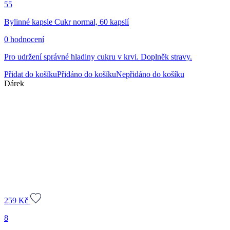
55
Bylinné kapsle Cukr normal, 60 kapslí
0 hodnocení
Pro udržení správné hladiny cukru v krvi. Doplněk stravy.
Přidat do košíku
Přidáno do košíku
Nepřidáno do košíku
Dárek
259
Kč
8