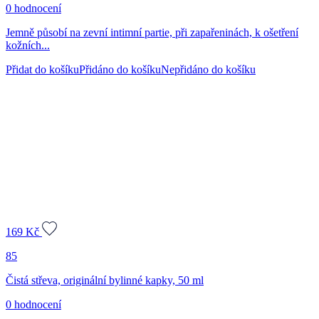
0 hodnocení
Jemně působí na zevní intimní partie, při zapařeninách, k ošetření
kožních...
Přidat do košíku
Přidáno do košíku
Nepřidáno do košíku
169
Kč
85
Čistá střeva, originální bylinné kapky, 50 ml
0 hodnocení