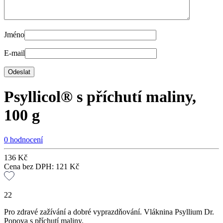
Jméno
E-mail
Psyllicol® s příchutí maliny,
100 g
0 hodnocení
136
Kč
Cena bez DPH:
121
Kč
22
Pro zdravé zažívání a dobré vyprazdňování. Vláknina Psyllium Dr.
Popova s příchutí maliny.