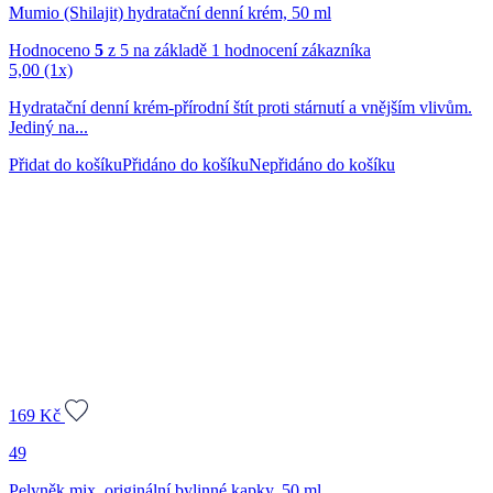
Mumio (Shilajit) hydratační denní krém, 50 ml
Hodnoceno
5
z 5 na základě
1
hodnocení zákazníka
5,00
(1x)
Hydratační denní krém-přírodní štít proti stárnutí a vnějším vlivům.
Jediný na...
Přidat do košíku
Přidáno do košíku
Nepřidáno do košíku
169
Kč
49
Pelyněk mix, originální bylinné kapky, 50 ml