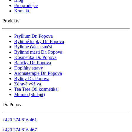
Blog
Pro prodejce
Kontakt
Produkty
Psyllium Dr. Popova
Bylinné kapky Dr. Popova
Bylinné čaje a směsi
Bylinné masti Dr. Popova
Kosmetika Dr. Popova
Balíčky Dr. Popova
Doplňky stravy
Aromaterapie Dr. Popova
Byliny Dr. Popova
Zdravá výživa
Tea Tree Oil kosmetika
Mumio (Shilajit)
Dr. Popov
+420 374 616 461
+420 374 616 467