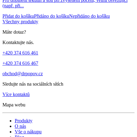
Pro doplnění tekutin a solí při zvýšeném pocení, velmi osvěžující
(např. při...
Přidat do košíku
Přidáno do košíku
Nepřidáno do košíku
Všechny produkty
Máte dotaz?
Kontaktujte nás.
+420 374 616 461
+420 374 616 467
obchod@drpopov.cz
Sledujte nás na sociálních sítích
Více kontaktů
Mapa webu
Produkty
O nás
Vše o nákupu