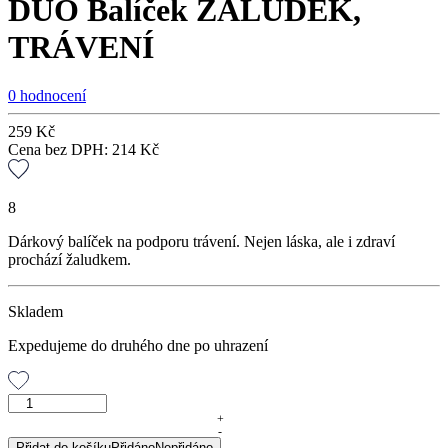
DUO Balíček ŽALUDEK,
TRÁVENÍ
0 hodnocení
259
Kč
Cena bez DPH:
214
Kč
8
Dárkový balíček na podporu trávení. Nejen láska, ale i zdraví
prochází žaludkem.
Skladem
Expedujeme do druhého dne po uhrazení
DUO
Balíček
+
-
ŽALUDEK,
Přidat do košíku
Přidáno
Nepřidáno