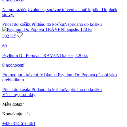
Na podrážděný žaludek, správné trávení a chuť k jídlu. Doplněk
stravy.
Přidat do košíku
Přidáno do košíku
Nepřidáno do košíku
302
Kč
69
Psyllium Dr. Popova TRÁVENÍ kapsle, 120 ks
0 hodnocení
Pro podporu trávení. Vláknina Psyllium Dr. Popova působí jako
prebiotikum.
Přidat do košíku
Přidáno do košíku
Nepřidáno do košíku
Všechny produkty
Máte dotaz?
Kontaktujte nás.
+420 374 616 461