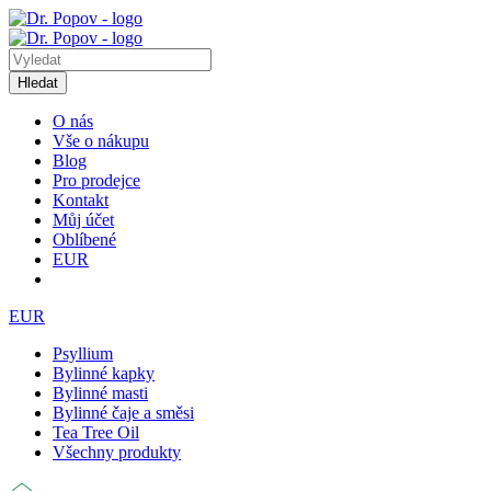
Hledat
O nás
Vše o nákupu
Blog
Pro prodejce
Kontakt
Můj účet
Oblíbené
EUR
EUR
Psyllium
Bylinné kapky
Bylinné masti
Bylinné čaje a směsi
Tea Tree Oil
Všechny produkty