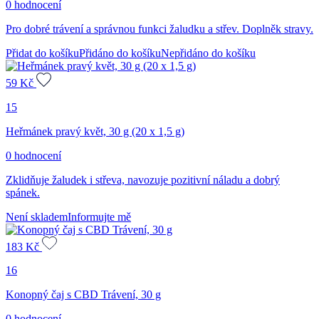
0 hodnocení
Pro dobré trávení a správnou funkci žaludku a střev. Doplněk stravy.
Přidat do košíku
Přidáno do košíku
Nepřidáno do košíku
59
Kč
15
Heřmánek pravý květ, 30 g (20 x 1,5 g)
0 hodnocení
Zklidňuje žaludek i střeva, navozuje pozitivní náladu a dobrý
spánek.
Není skladem
Informujte mě
183
Kč
16
Konopný čaj s CBD Trávení, 30 g
0 hodnocení