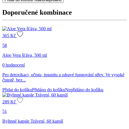
TRÁVENÍ
množství
Doporučené kombinace
365
Kč
58
Aloe Vera šťáva, 500 ml
0 hodnocení
Pro detoxikaci, očistu, imunitu a zdravé fungování střev. Ve vysoké
čistotě, bez...
Přidat do košíku
Přidáno do košíku
Nepřidáno do košíku
289
Kč
51
Bylinné kapsle Trávení, 60 kapslí