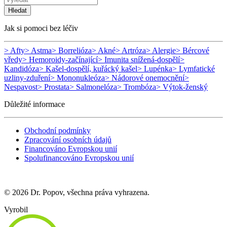
Hledat
Jak si pomoci bez léčiv
> Afty
> Astma
> Borrelióza
> Akné
> Artróza
> Alergie
> Bércové
vředy
> Hemoroidy-začínající
> Imunita snížená-dospělí
>
Kandidóza
> Kašel-dospělí, kuřácký kašel
> Lupénka
> Lymfatické
uzliny-zduření
> Mononukleóza
> Nádorové onemocnění
>
Nespavost
> Prostata
> Salmonelóza
> Trombóza
> Výtok-ženský
Důležité informace
Obchodní podmínky
Zpracování osobních údajů
Financováno Evropskou unií
Spolufinancováno Evropskou unií
© 2026 Dr. Popov, všechna práva vyhrazena.
Vyrobil