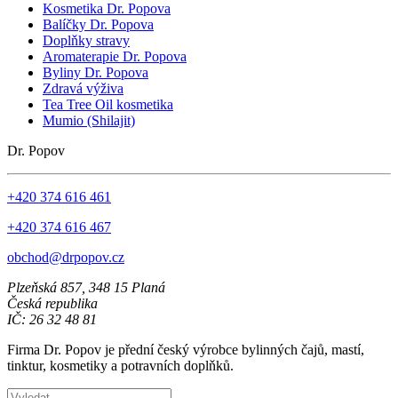
Kosmetika Dr. Popova
Balíčky Dr. Popova
Doplňky stravy
Aromaterapie Dr. Popova
Byliny Dr. Popova
Zdravá výživa
Tea Tree Oil kosmetika
Mumio (Shilajit)
Dr. Popov
+420 374 616 461
+420 374 616 467
obchod@drpopov.cz
Plzeňská 857, 348 15 Planá
Česká republika
IČ: 26 32 48 81
Firma Dr. Popov je přední český výrobce bylinných čajů, mastí,
tinktur, kosmetiky a potravních doplňků.