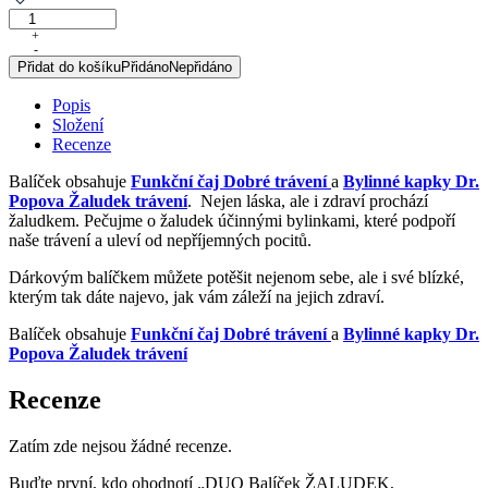
DUO
Balíček
+
-
ŽALUDEK,
Přidat do košíku
Přidáno
Nepřidáno
TRÁVENÍ
množství
Popis
Složení
Recenze
Balíček obsahuje
Funkční čaj Dobré trávení
a
Bylinné kapky Dr.
Popova Žaludek trávení
. Nejen láska, ale i zdraví prochází
žaludkem. Pečujme o žaludek účinnými bylinkami, které podpoří
naše trávení a uleví od nepříjemných pocitů.
Dárkovým balíčkem můžete potěšit nejenom sebe, ale i své blízké,
kterým tak dáte najevo, jak vám záleží na jejich zdraví.
Balíček obsahuje
Funkční čaj Dobré trávení
a
Bylinné kapky Dr.
Popova Žaludek trávení
Recenze
Zatím zde nejsou žádné recenze.
Buďte první, kdo ohodnotí „DUO Balíček ŽALUDEK,