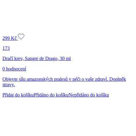
299
Kč
173
Dračí krev, Sangre de Drago, 30 ml
0 hodnocení
Objevte sílu amazonských pralesů v péči o vaše zdraví. Doplněk
stravy.
Přidat do košíku
Přidáno do košíku
Nepřidáno do košíku