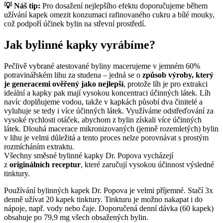
💡 Náš tip:
Pro dosažení nejlepšího efektu doporučujeme během
užívání kapek omezit konzumaci rafinovaného cukru a bílé mouky,
což podpoří účinek bylin na střevní prostředí.
Jak bylinné kapky vyrábíme?
Pečlivě vybrané atestované byliny macerujeme v jemném 60%
potravinářském lihu za studena – jedná se o
způsob výroby, který
je generacemi ověřený jako nejlepší
, protože líh je pro extrakci
ideální a kapky pak mají vysokou koncentraci účinných látek. Líh
navíc doplňujeme vodou, takže v kapkách působí dva činitelé a
vyluhuje se tedy i více účinných látek. Využíváme odstřeďování za
vysoké rychlosti otáček, abychom z bylin získali více účinných
látek. Dlouhá macerace mikronizovaných (jemně rozemletých) bylin
v lihu je velmi důležitá a tento proces nelze porovnávat s prostým
rozmícháním extraktu.
Všechny směsné bylinné kapky Dr. Popova vycházejí
z
originálních receptur
, které zaručují vysokou účinnost výsledné
tinktury.
Používání bylinných kapek Dr. Popova je velmi příjemné. Stačí 3x
denně užívat 20 kapek tinktury. Tinkturu je možno nakapat i do
nápoje, např. vody nebo čaje. Doporučená denní dávka (60 kapek)
obsahuje po 79,9 mg všech obsažených bylin.