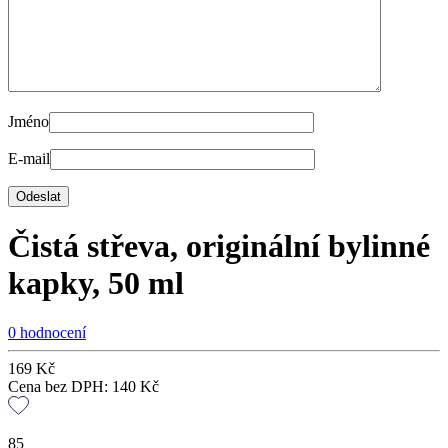
Jméno
E-mail
Čistá střeva, originální bylinné
kapky, 50 ml
0 hodnocení
169
Kč
Cena bez DPH:
140
Kč
85