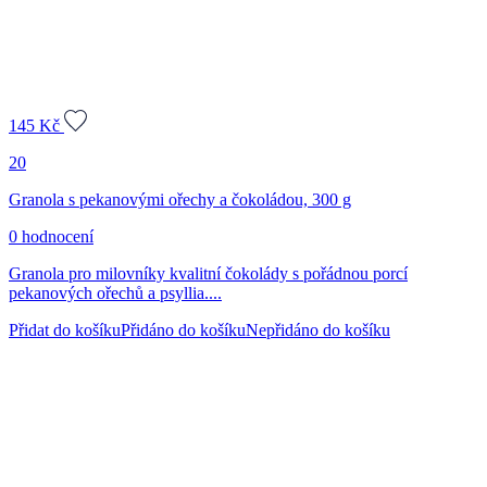
145
Kč
20
Granola s pekanovými ořechy a čokoládou, 300 g
0 hodnocení
Granola pro milovníky kvalitní čokolády s pořádnou porcí
pekanových ořechů a psyllia....
Přidat do košíku
Přidáno do košíku
Nepřidáno do košíku