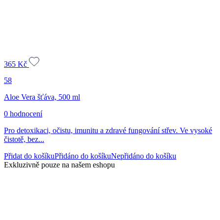
365
Kč
58
Aloe Vera šťáva, 500 ml
0 hodnocení
Pro detoxikaci, očistu, imunitu a zdravé fungování střev. Ve vysoké
čistotě, bez...
Přidat do košíku
Přidáno do košíku
Nepřidáno do košíku
Exkluzivně pouze na našem eshopu