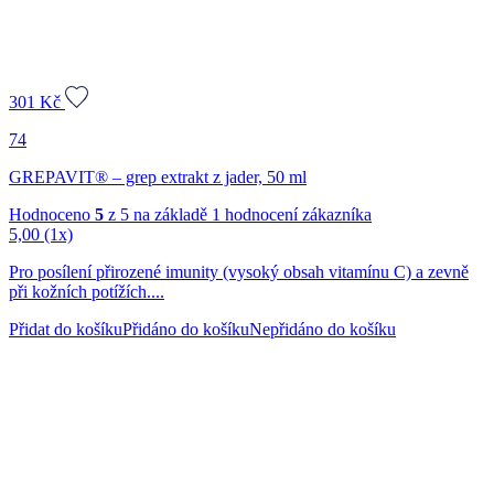
301
Kč
74
GREPAVIT® – grep extrakt z jader, 50 ml
Hodnoceno
5
z 5 na základě
1
hodnocení zákazníka
5,00
(1x)
Pro posílení přirozené imunity (vysoký obsah vitamínu C) a zevně
při kožních potížích....
Přidat do košíku
Přidáno do košíku
Nepřidáno do košíku