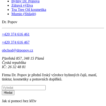
Byliny Dr. Popova
Zdravá výživa
Tea Tree Oil kosmetika
Mumio (Shilajit)
Dr. Popov
+420 374 616 461
+420 374 616 467
obchod@drpopov.cz
Plzeňská 857, 348 15 Planá
Česká republika
IČ: 26 32 48 81
Firma Dr. Popov je přední český výrobce bylinných čajů, mastí,
tinktur, kosmetiky a potravních doplňků.
Hledat
Jak si pomoci bez léčiv