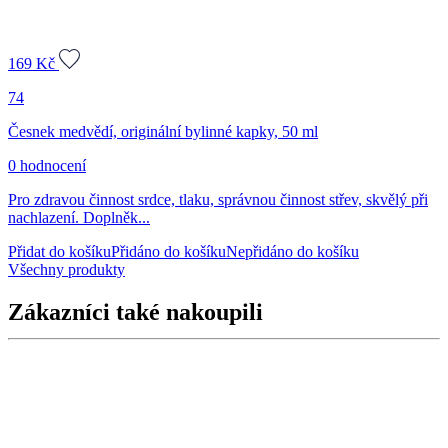
169
Kč
74
Česnek medvědí, originální bylinné kapky, 50 ml
0 hodnocení
Pro zdravou činnost srdce, tlaku, správnou činnost střev, skvělý při
nachlazení. Doplněk...
Přidat do košíku
Přidáno do košíku
Nepřidáno do košíku
Všechny produkty
Zákazníci také nakoupili