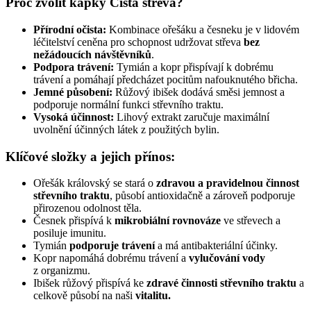
Proč zvolit kapky Čistá střeva?
Přírodní očista:
Kombinace ořešáku a česneku je v lidovém
léčitelství ceněna pro schopnost udržovat střeva
bez
nežádoucích návštěvníků
.
Podpora trávení:
Tymián a kopr přispívají k dobrému
trávení a pomáhají předcházet pocitům nafouknutého břicha.
Jemné působení:
Růžový ibišek dodává směsi jemnost a
podporuje normální funkci střevního traktu.
Vysoká účinnost:
Lihový extrakt zaručuje maximální
uvolnění účinných látek z použitých bylin.
Klíčové složky a jejich přínos:
Ořešák královský se stará o
zdravou a pravidelnou činnost
střevního traktu
, působí antioxidačně a zároveň podporuje
přirozenou odolnost těla.
Česnek přispívá k
mikrobiální rovnováze
ve střevech a
posiluje imunitu.
Tymián
podporuje trávení
a má antibakteriální účinky.
Kopr napomáhá dobrému trávení a
vylučování vody
z organizmu.
Ibišek růžový přispívá ke
zdravé činnosti střevního traktu
a
celkově působí na naši
vitalitu.