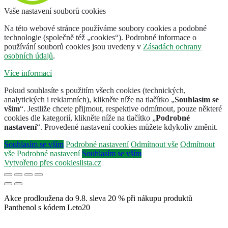
Vaše nastavení souborů cookies
Na této webové stránce používáme soubory cookies a podobné
technologie (společně též „cookies“). Podrobné informace o
používání souborů cookies jsou uvedeny v
Zásadách ochrany
osobních údajů
.
Více informací
Pokud souhlasíte s použitím všech cookies (technických,
analytických i reklamních), klikněte níže na tlačítko „
Souhlasím se
vším
“. Jestliže chcete přijmout, respektive odmítnout, pouze některé
cookies dle kategorií, klikněte níže na tlačítko „
Podrobné
nastavení
“. Provedené nastavení cookies můžete kdykoliv změnit.
Souhlasím se vším
Podrobné nastavení
Odmítnout vše
Odmítnout
vše
Podrobné nastavení
Souhlasím se vším
Vytvořeno přes cookieslista.cz
Akce prodloužena do 9.8. sleva 20 % při nákupu produktů
Panthenol s kódem Leto20