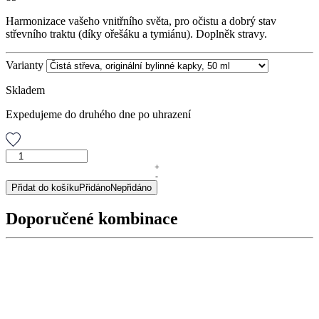
Harmonizace vašeho vnitřního světa, pro očistu a dobrý stav
střevního traktu (díky ořešáku a tymiánu). Doplněk stravy.
Varianty
Skladem
Expedujeme do druhého dne po uhrazení
Čistá
střeva,
+
-
originální
Přidat do košíku
Přidáno
Nepřidáno
bylinné
kapky,
Doporučené kombinace
50
ml
množství