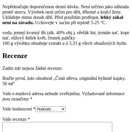
Nepřekračujte doporučenou denní dávku. Není určeno jako náhrada
pestré stravy. Výrobek není určen pro děti, těhotné a kojící ženy.
Ukládejte mimo dosah dětí. Před použitím protřepat,
lehký zákal
není na závadu.
Uchovejte v suchu při teplotě 5-25 °C.
voda, jemný kvasný líh (alk. 40% obj.), ořešák list, tymián nať, kopr
nať, růžový ibišek květ, česnek paličky
100 g výrobku obsahuje extrakt a á 3,33 g všech obsažených bylin.
Recenze
Zatím zde nejsou žádné recenze.
Buďte první, kdo ohodnotí „Čistá střeva, originální bylinné kapky,
50 ml“
Vaše e-mailová adresa nebude zveřejněna.
Vyžadované informace
jsou označeny
*
Vaše hodnocení
*
Vaše recenze
*