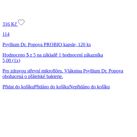
316
Kč
114
Psyllium Dr. Popova PROBIO kapsle, 120 ks
Hodnoceno
5
z 5 na základě
1
hodnocení zákazníka
5,00
(1x)
Pro zdravou střevní mikroflóru. Vláknina Psyllium Dr. Popova
obohacená o přátelské bakterie.
Přidat do košíku
Přidáno do košíku
Nepřidáno do košíku