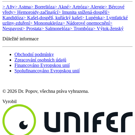
> Afty
> Astma
> Borrelióza
> Akné
> Artróza
> Alergie
> Bércové
vředy
> Hemoroidy-začínající
> Imunita snížená-dospělí
>
Kandidóza
> Kašel-dospělí, kuřácký kašel
> Lupénka
> Lymfatické
uzliny-zduření
> Mononukleóza
> Nádorové onemocnění
>
Nespavost
> Prostata
> Salmonelóza
> Trombóza
> Výtok-ženský
Důležité informace
Obchodní podmínky
Zpracování osobních údajů
Financováno Evropskou unií
Spolufinancováno Evropskou unií
© 2026 Dr. Popov, všechna práva vyhrazena.
Vyrobil