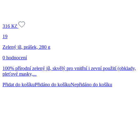
316
Kč
19
Zelený jíl, prášek, 280 g
0 hodnocení
100% přírodní zelený jíl, skvělý pro vnitřní i zevní použití (obklady,
pleťové masky,...
Přidat do košíku
Přidáno do košíku
Nepřidáno do košíku