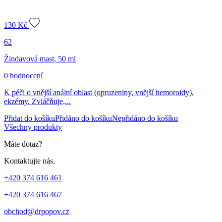
130
Kč
62
Žindavová mast, 50 ml
0 hodnocení
K péči o vnější anální oblast (opruzeniny, vnější hemoroidy),
ekzémy. Zvláčňuje,...
Přidat do košíku
Přidáno do košíku
Nepřidáno do košíku
Všechny produkty
Máte dotaz?
Kontaktujte nás.
+420 374 616 461
+420 374 616 467
obchod@drpopov.cz