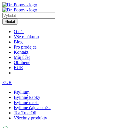
Hledat
O nás
Vše o nákupu
Blog
Pro prodejce
Kontakt
Můj účet
Oblíbené
EUR
EUR
Psyllium
Bylinné kapky
Bylinné masti
Bylinné čaje a směsi
Tea Tree Oil
Všechny produkty