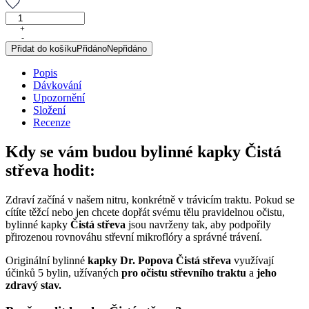
Čistá
střeva,
+
-
originální
Přidat do košíku
Přidáno
Nepřidáno
bylinné
kapky,
Popis
50
Dávkování
ml
Upozornění
množství
Složení
Recenze
Kdy se vám budou bylinné kapky Čistá
střeva hodit:
Zdraví začíná v našem nitru, konkrétně v trávicím traktu. Pokud se
cítíte těžcí nebo jen chcete dopřát svému tělu pravidelnou očistu,
bylinné kapky
Čistá střeva
jsou navrženy tak, aby podpořily
přirozenou rovnováhu střevní mikroflóry a správné trávení.
Originální bylinné
kapky
Dr. Popova Čistá střeva
využívají
účinků 5 bylin, užívaných
pro očistu střevního traktu
a
jeho
zdravý stav.