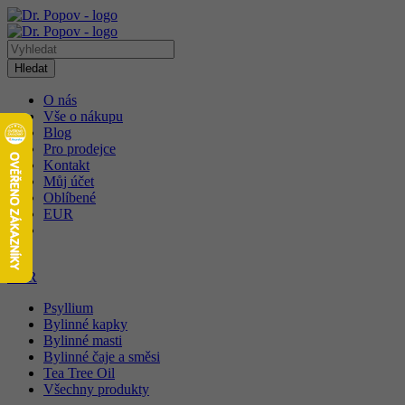
Hledat
O nás
Vše o nákupu
Blog
Pro prodejce
Kontakt
Můj účet
Oblíbené
EUR
1
EUR
Psyllium
Bylinné kapky
Bylinné masti
Bylinné čaje a směsi
Tea Tree Oil
Všechny produkty