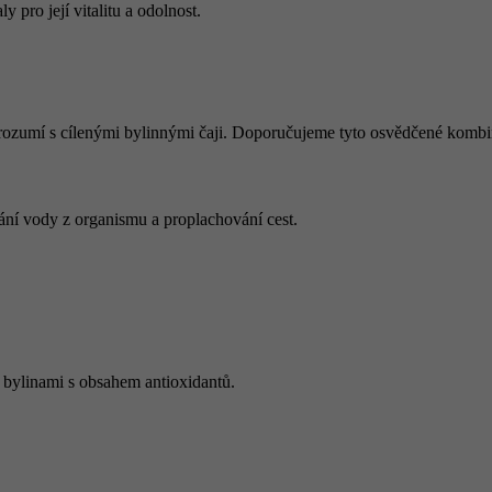
 pro její vitalitu a odolnost.
ěle rozumí s cílenými bylinnými čaji. Doporučujeme tyto osvědčené komb
vání vody z organismu a proplachování cest.
t bylinami s obsahem antioxidantů.