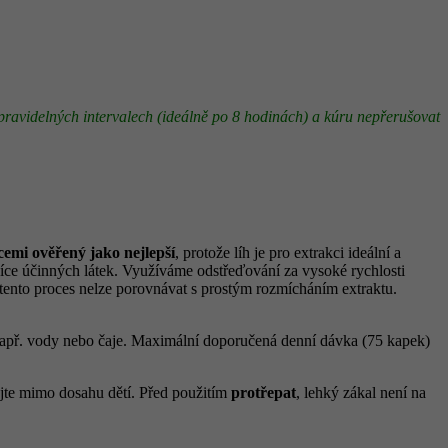
 v pravidelných intervalech (ideálně po 8 hodinách) a kúru nepřerušovat
cemi ověřený jako nejlepší
, protože líh je pro extrakci ideální a
více účinných látek. Využíváme odstřeďování za vysoké rychlosti
 tento proces nelze porovnávat s prostým rozmícháním extraktu.
 např. vody nebo čaje. Maximální doporučená denní dávka (75 kapek)
ejte mimo dosahu dětí. Před použitím
protřepat
, lehký zákal není na