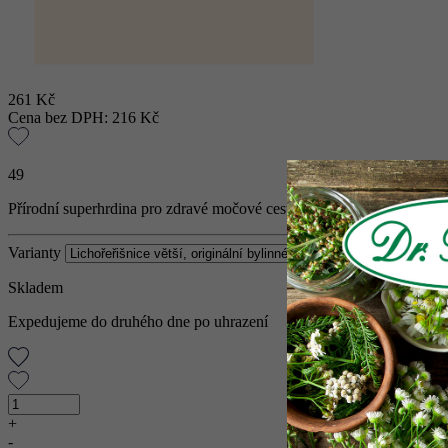
261
Kč
Cena bez DPH:
216
Kč
49
Přírodní superhrdina pro zdravé močové cesty, močový měchýř a siln
Varianty
Skladem
Expedujeme do druhého dne po uhrazení
Lichořeřišnice
větší,
+
originální
-