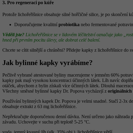
3. Pro regeneraci po kúře
Protože lichořeřišnice obsahuje silné hořčičné silice, je po skončení 
Doporučujeme kvalitní
probiotika
nebo fermentované potravin
Věděli jste?
Lichořeřišnice se v lidovém léčitelství označuje jako „ros
hned při prvním pocitu úlevy, ale dobrat celé balení.
Chcete se cítit silnější a chráněni? Přidejte kapky z lichořeřišnice do 
Jak bylinné kapky vyrábíme?
Pečlivě vybrané atestované byliny macerujeme v jemném 60% potravi
kapky pak mají vysokou koncentraci účinných látek. Líh navíc doplňu
otáček, abychom z bylin získali více účinných látek. Dlouhá macerace
Všechny směsné bylinné kapky Dr. Popova vycházejí z
originálních
Používání bylinných kapek Dr. Popova je velmi snadné. Stačí 2-3x de
obsahuje extrakt z 63 mg lichořeřišnice.
Nepřekračujte doporučenou denní dávku. Není určeno jako náhrada pes
závadu. Uchovejte v suchu při teplotě 5-25 °C.
voda, jemný kvasný líh (alk. 35% obj.), lichořeřišnice větší