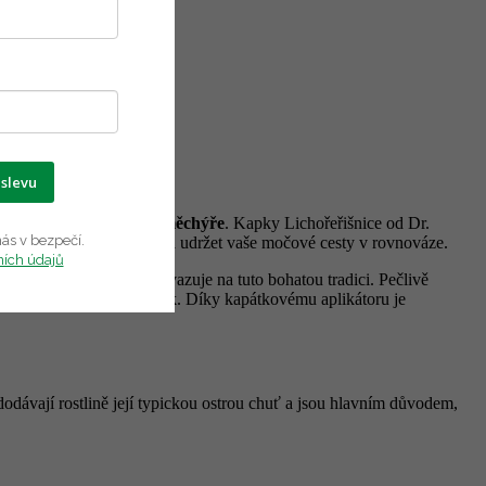
 slevu
vých cest
a
močového měchýře
. Kapky Lichořeřišnice od Dr.
ás v bezpečí.
 mechanismy těla a pomáhá udržet vaše močové cesty v rovnováze.
ních údajů
 z lichořeřišnice větší navazuje na tuto bohatou tradici. Pečlivě
ly maximum účinných látek. Díky kapátkovému aplikátoru je
 dodávají rostlině její typickou ostrou chuť a jsou hlavním důvodem,