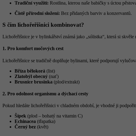
Tradiční využití:
Rostlina, kterou naše babičky s úctou pěstovaly
Čistě přírodní složení:
Bez přidaných barviv a konzervantů.
S čím lichořeřišnici kombinovat?
Lichořeřišnice je v bylinkářství známá jako „sólistka“, která si skv
1. Pro komfort močových cest
Lichořeřišnice se tradičně doplňuje bylinami, které podporují vylučo
Bříza bělokorá
(list)
Zlatobýl obecný
(nať)
Brusnice brusinka
(plod/extrakt)
2. Pro odolnost organismu a dýchací cesty
Pokud hledáte lichořeřišnici v chladném období, je vhodné ji podpoři
Šípek
(plod – bohatý na vitamin C)
Echinacea
(třapatka)
Černý bez
(květ)