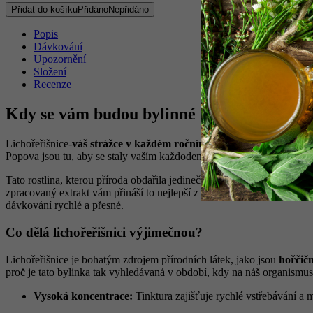
bylinné
Přidat do košíku
Přidáno
Nepřidáno
kapky,
100
Popis
ml
Dávkování
množství
Upozornění
Složení
Recenze
Kdy se vám budou bylinné kapky Lichořeřiš
Lichořeřišnice-
váš strážce v každém ročním období
, je velmi oblíb
Popova jsou tu, aby se staly vaším každodenním spojencem, je to
sil
Tato rostlina, kterou příroda obdařila jedinečnými vlastnostmi, je po st
zpracovaný extrakt vám přináší to nejlepší z bylinné moudrosti, po
dávkování rychlé a přesné.
Co dělá lichořeřišnici výjimečnou?
Lichořeřišnice je bohatým zdrojem přírodních látek, jako jsou
hořčičn
proč je tato bylinka tak vyhledávaná v období, kdy na náš organismus 
Vysoká koncentrace:
Tinktura zajišťuje rychlé vstřebávání a 