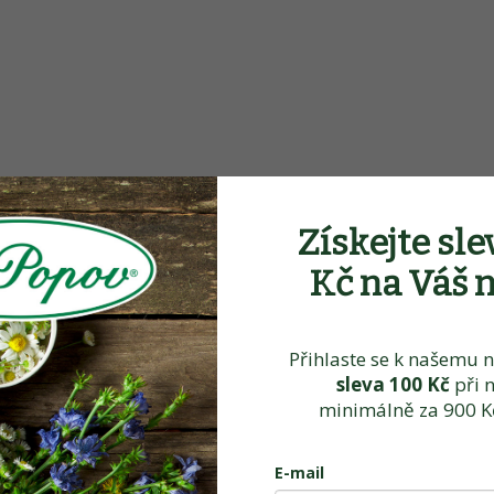
ou imunitu. Doplněk stravy.
Získejte sle
Kč na Váš 
Přihlaste se k našemu n
sleva
100 Kč
při 
minimálně za 900 Kč
E-mail