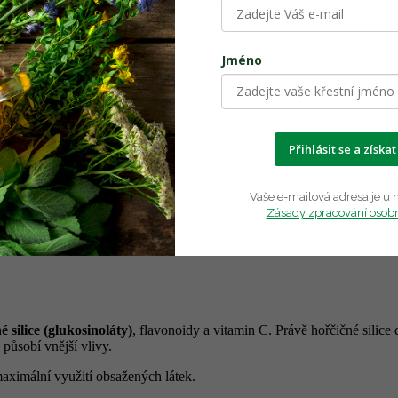
Jméno
nice větší hodit:
Přihlásit se a získat
ená bylina v tradičním bylinářství, která přispívá
zdravému stavu
močo
Vaše e-mailová adresa je u n
ná bylina
, která je známá svými přírodními účinky, podporuje obranné
Zásady zpracování osob
aletí ceněná pro své schopnosti posilovat tělo a chránit ho. Naše tinktura
dpořené moderními postupy. Kapky jsou zpracovány tak, aby si zachova
é silice (glukosinoláty)
, flavonoidy a vitamin C. Právě hořčičné silice
působí vnější vlivy.
maximální využití obsažených látek.