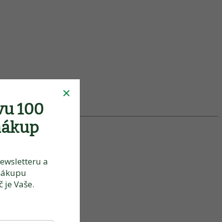
vu 100
nákup
ewsletteru a
nákupu
 je Vaše.