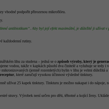
kúry vhodné podpořit přirozenou mikroflóru.
y.
tlinné antibiotikum“. Aby byl její efekt maximální, je důležité ji užívat
své každodenní rutiny.
nářském lihu za studena – jedná se o
způsob výroby, který je genera
jeme vodou, takže v kapkách působí dva činitelé a vyluhuje se tedy i 
 mikronizovaných (jemně rozemletých) bylin v lihu je velmi důležitá a
 receptur
, které zaručují vysokou účinnost výsledné tinktury.
nně užívat 25 kapek tinktury. Tinkturu je možno nakapat i do nápoje,
tré stravy. Výrobek není určen pro děti, těhotné a kojící ženy. Uklád