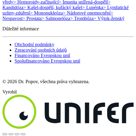
vředy
> Hemoroidy-začínající
> Imunita snížená-dospělí
>
Kandidóza
> Kašel-dospělí, kuřácký kašel
> Lupénka
> Lymfatické
uzliny-zduření
> Mononukleóza
> Nádorové onemocnění
>
Nespavost
> Prostata
> Salmonelóza
> Trombóza
> Výtok-ženský
Důležité informace
Obchodní podmínky
Zpracování osobních údajů
Financováno Evropskou unií
Spolufinancováno Evropskou unií
© 2026 Dr. Popov, všechna práva vyhrazena.
Vyrobil