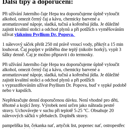
Další tipy a doporučení:
Při užívání Jaterního čaje Hepa tea doporučujeme úplně vyloučit
alkohol, omezit černý čaj a kávu, chemicky barvené a
aromatizované nápoje, sladká, tučná a kořeněná jídla. Je důležité
zajistit kvalitní stolici a odchod plynů a při potížích s vyměšováním
užívat
vlákninu Psyllium Dr. Popova.
1 nálevový sáček přelít 250 ml právě vroucí vody, přikrýt a 15 min
louhovat. Čaj popíjet v průběhu dne teplý (nikoliv horký), vypít 3
šálky denně. Čaj je možno připravit i do termosky.
Při užívání Jaterního čaje Hepa tea doporučujeme úplně vyloučit
alkohol, omezit černý čaj a kávu, chemicky barvené a
aromatizované nápoje, sladká, tučná a kořeněná jídla. Je důležité
zajistit kvalitní stolici a odchod plynů a při potížích
s vyprazdňováním užívat Psyllium Dr. Popova, buď v sypké podobě
nebo v kapslích.
Nepřekračujte denní doporučenou dávku. Není vhodné pro děti,
těhotné a kojící ženy. Výrobek není určen jako náhrada pestré
stravy. Uchovávejte v suchu při teplotě 5-25 °C. Obsahuje 20
nálevových sáčků v přebalech. Doplněk stravy.
pampeliška list, čekanka nať, artyčok list, popenec nať, ostropestřec