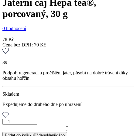
Jaterní čaj Hepa tea®,
porcovaný, 30 g
0 hodnocení
78
Kč
Cena bez DPH:
70
Kč
39
Podpoří regeneraci a pročištění jater, působí na dobré trávení díky
obsahu hořčin.
Skladem
Expedujeme do druhého dne po uhrazení
Jaterní
čaj
+
-
Hepa
Přidat do košíku
Přidáno
Nepřidáno