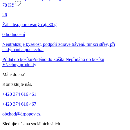
78
Kč
26
Žáha tea, porcovaný čaj, 30 g
0 hodnocení
Neutralizuje kyselost, podpoří zdravé trávení, funkci střev, při
nadýmání a pocitech...
Přidat do košíku
Přidáno do košíku
Nepřidáno do košíku
Všechny produkty
Máte dotaz?
Kontaktujte nás.
+420 374 616 461
+420 374 616 467
obchod@drpopov.cz
Sledujte nás na sociálních sítích