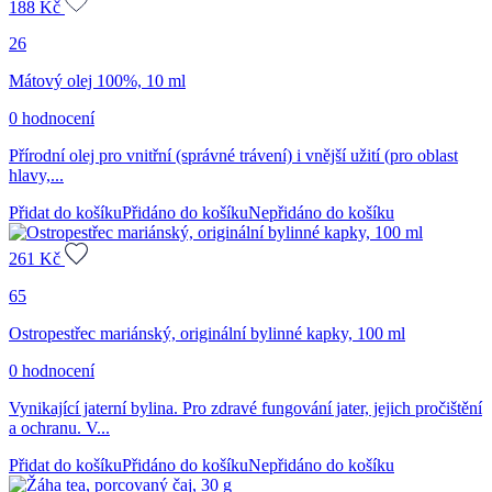
188
Kč
26
Mátový olej 100%, 10 ml
0 hodnocení
Přírodní olej pro vnitřní (správné trávení) i vnější užití (pro oblast
hlavy,...
Přidat do košíku
Přidáno do košíku
Nepřidáno do košíku
261
Kč
65
Ostropestřec mariánský, originální bylinné kapky, 100 ml
0 hodnocení
Vynikající jaterní bylina. Pro zdravé fungování jater, jejich pročištění
a ochranu. V...
Přidat do košíku
Přidáno do košíku
Nepřidáno do košíku