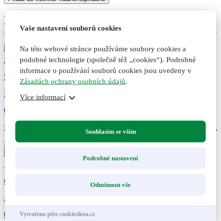
tea®,
porcovaný,
Doporučené kombinace
30
Vaše nastavení souborů cookies
g
množství
Na této webové stránce používáme soubory cookies a
podobné technologie (společně též „cookies“). Podrobné
289
Kč
informace o používání souborů cookies jsou uvedeny v
51
Zásadách ochrany osobních údajů
.
Bylinné kapsle Trávení, 60 kapslí
Více informací
0 hodnocení
Pro dobré trávení a správnou funkci žaludku a střev. Doplněk stravy.
Souhlasím se vším
Přidat do košíku
Přidáno do košíku
Nepřidáno do košíku
Podrobné nastavení
169
Kč
64
Odmítnout vše
Játra – žlučník, originální bylinné kapky, 50 ml
0 hodnocení
Vytvořeno přes cookieslista.cz