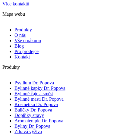
Více kontaktů
Mapa webu
Produkty
O nás
Vše o nákupu
Blog
Pro prodejce
Kontakt
Produkty
Psyllium Dr. Popova
Bylinné kapky Dr. Popova
Bylinné čaje a směsi
Bylinné masti Dr. Popova
Kosmetika Dr. Popova
Balíčky Dr. Popova
Doplňky stravy
Aromaterapie Dr. Popova
Byliny Dr. Popova
Zdravá výživa