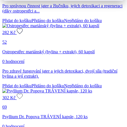
Pro správnou činnost jater a žlučníku, jejich detoxikaci a regeneraci
(díky ostropestřci a...
Přidat do košíku
Přidáno do košíku
Nepřidáno do košíku
282
Kč
52
Ostropestřec mariánský (bylina + extrakt), 60 kapslí
0 hodnocení
Pro zdravé fungování jater a jejich detoxikaci, dvojí síla (tradiční
bylina a její extrakt).
Přidat do košíku
Přidáno do košíku
Nepřidáno do košíku
302
Kč
69
Psyllium Dr. Popova TRÁVENÍ kapsle, 120 ks
0 hodnocení