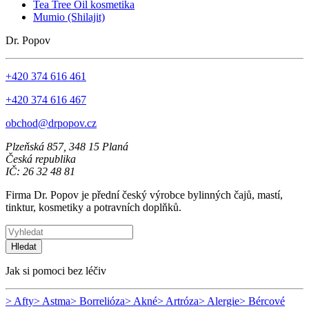
Tea Tree Oil kosmetika
Mumio (Shilajit)
Dr. Popov
+420 374 616 461
+420 374 616 467
obchod@drpopov.cz
Plzeňská 857, 348 15 Planá
Česká republika
IČ: 26 32 48 81
Firma Dr. Popov je přední český výrobce bylinných čajů, mastí,
tinktur, kosmetiky a potravních doplňků.
Hledat
Jak si pomoci bez léčiv
> Afty
> Astma
> Borrelióza
> Akné
> Artróza
> Alergie
> Bércové