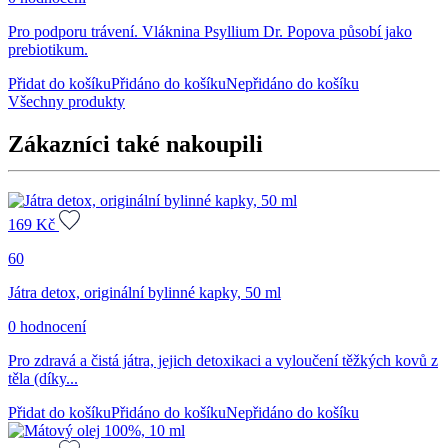
Pro podporu trávení. Vláknina Psyllium Dr. Popova působí jako
prebiotikum.
Přidat do košíku
Přidáno do košíku
Nepřidáno do košíku
Všechny produkty
Zákazníci také nakoupili
169
Kč
60
Játra detox, originální bylinné kapky, 50 ml
0 hodnocení
Pro zdravá a čistá játra, jejich detoxikaci a vyloučení těžkých kovů z
těla (díky...
Přidat do košíku
Přidáno do košíku
Nepřidáno do košíku