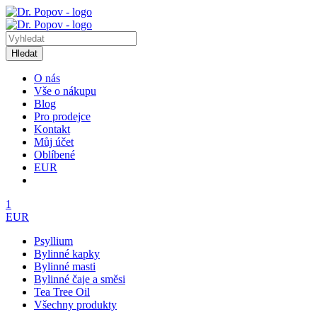
Hledat
O nás
Vše o nákupu
Blog
Pro prodejce
Kontakt
Můj účet
Oblíbené
EUR
1
EUR
Psyllium
Bylinné kapky
Bylinné masti
Bylinné čaje a směsi
Tea Tree Oil
Všechny produkty