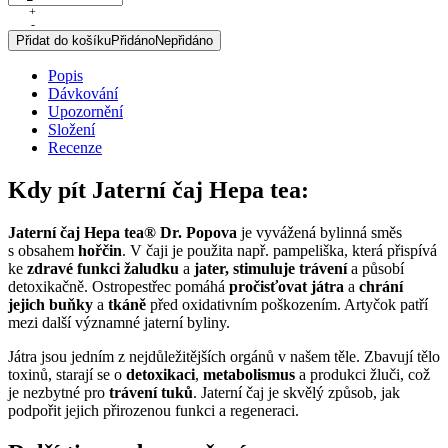
čaj
+
-
Hepa
Přidat do košíku
Přidáno
Nepřidáno
tea®,
porcovaný,
Popis
30
Dávkování
g
Upozornění
množství
Složení
Recenze
Kdy pít Jaterní čaj Hepa tea:
Jaterní čaj
Hepa tea® Dr. Popova
je vyvážená bylinná směs
s obsahem
hořčin
. V čaji je použita např. pampeliška, která přispívá
ke
zdravé funkci žaludku
a
jater, stimuluje trávení
a působí
detoxikačně. Ostropestřec pomáhá
pročisťovat játra
a
chrání
jejich buňky
a
tkáně
před oxidativním poškozením. Artyčok patří
mezi další významné jaterní byliny.
Játra jsou jedním z nejdůležitějších orgánů v našem těle. Zbavují tělo
toxinů, starají se o
detoxikaci
,
metabolismus
a produkci žluči, což
je nezbytné pro
trávení tuků
. Jaterní čaj je skvělý způsob, jak
podpořit jejich přirozenou funkci a regeneraci.