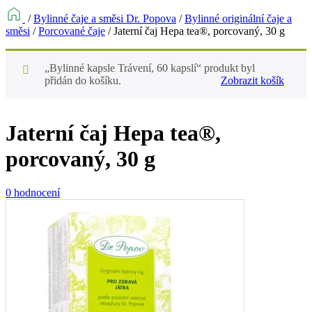
/
Bylinné čaje a směsi Dr. Popova
/
Bylinné originální čaje a
směsi
/
Porcované čaje
/
Jaterní čaj Hepa tea®, porcovaný, 30 g
„Bylinné kapsle Trávení, 60 kapslí“ produkt byl
přidán do košíku.
Zobrazit košík
Jaterní čaj Hepa tea®,
porcovaný, 30 g
0 hodnocení