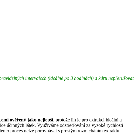
 v pravidelných intervalech (ideálně po 8 hodinách) a kúru nepřerušovat
cemi ověřený jako nejlepší
, protože líh je pro extrakci ideální a
více účinných látek. Využíváme odstřeďování za vysoké rychlosti
 tento proces nelze porovnávat s prostým rozmícháním extraktu.