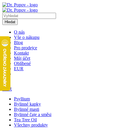
Hledat
O nás
Vše o nákupu
Blog
Pro prodejce
Kontakt
Můj účet
Oblíbené
EUR
1
EUR
Psyllium
Bylinné kapky
Bylinné masti
Bylinné čaje a směsi
Tea Tree Oil
Všechny produkty