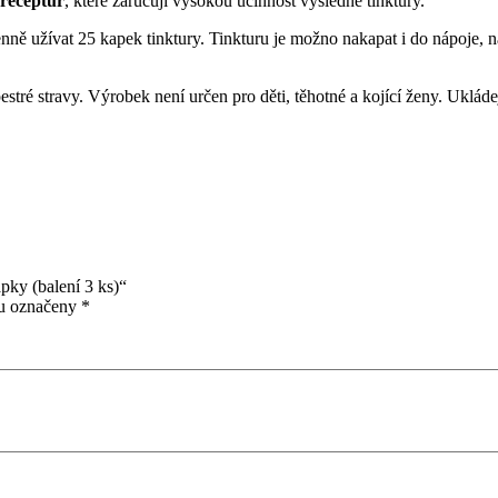
 receptur
, které zaručují vysokou účinnost výsledné tinktury.
nně užívat 25 kapek tinktury. Tinkturu je možno nakapat i do nápoje,
tré stravy. Výrobek není určen pro děti, těhotné a kojící ženy. Uklád
apky (balení 3 ks)“
ou označeny
*