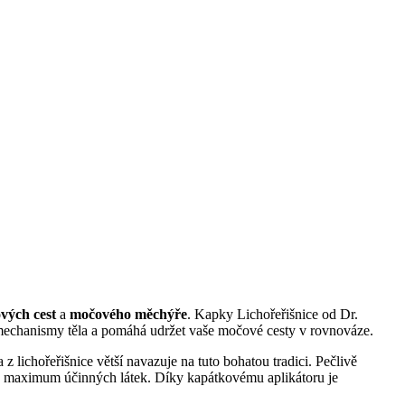
vých cest
a
močového měchýře
. Kapky Lichořeřišnice od Dr.
 mechanismy těla a pomáhá udržet vaše močové cesty v rovnováze.
 z lichořeřišnice větší navazuje na tuto bohatou tradici. Pečlivě
ly maximum účinných látek. Díky kapátkovému aplikátoru je