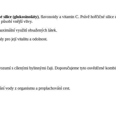
é silice (glukosinoláty)
, flavonoidy a vitamin C. Právě hořčičné silice
působí vnější vlivy.
maximální využití obsažených látek.
 pro její vitalitu a odolnost.
ěle rozumí s cílenými bylinnými čaji. Doporučujeme tyto osvědčené komb
vání vody z organismu a proplachování cest.