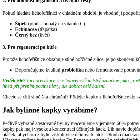
2. Pro odolnost organismu a dýchací cesty
Pokud hledáte lichořeřišnici v chladném období, je vhodné ji podpoři
Šípek
(plod – bohatý na vitamin C)
Echinacea
(třapatka)
Černý bez
(květ)
3. Pro regeneraci po kúře
Protože lichořeřišnice obsahuje silné hořčičné silice, je po skončení 
Doporučujeme kvalitní
probiotika
nebo fermentované potravin
Věděli jste?
Lichořeřišnice se v lidovém léčitelství označuje jako „ros
hned při prvním pocitu úlevy, ale dobrat celé balení.
Chcete se cítit silnější a chráněni? Přidejte kapky z lichořeřišnice do 
Jak bylinné kapky vyrábíme?
Pečlivě vybrané atestované byliny macerujeme v jemném 60% potravi
kapky pak mají vysokou koncentraci účinných látek. Líh navíc doplňu
otáček, abychom z bylin získali více účinných látek. Dlouhá macerace