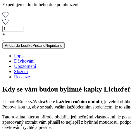
Expedujeme do druhého dne po uhrazení
Lichořeřišnice
větší,
+
originální
-
bylinné
Přidat do košíku
Přidáno
Nepřidáno
kapky
(balení
Popis
3
Dávkování
ks)
Upozornění
množství
Složení
Recenze
Kdy se vám budou bylinné kapky Lichořeřiš
Lichořeřišnice-
váš strážce v každém ročním období
, je velmi oblíb
Popova jsou tu, aby se staly vaším každodenním spojencem, je to
sil
Tato rostlina, kterou příroda obdařila jedinečnými vlastnostmi, je po st
zpracovaný extrakt vám přináší to nejlepší z bylinné moudrosti, po
dávkování rychlé a přesné.