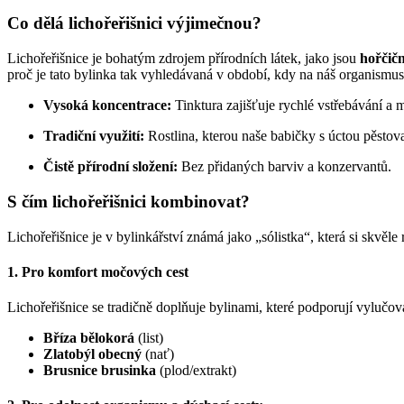
Co dělá lichořeřišnici výjimečnou?
Lichořeřišnice je bohatým zdrojem přírodních látek, jako jsou
hořčičn
proč je tato bylinka tak vyhledávaná v období, kdy na náš organismus 
Vysoká koncentrace:
Tinktura zajišťuje rychlé vstřebávání a 
Tradiční využití:
Rostlina, kterou naše babičky s úctou pěstovaly
Čistě přírodní složení:
Bez přidaných barviv a konzervantů.
S čím lichořeřišnici kombinovat?
Lichořeřišnice je v bylinkářství známá jako „sólistka“, která si skv
1. Pro komfort močových cest
Lichořeřišnice se tradičně doplňuje bylinami, které podporují vylučo
Bříza bělokorá
(list)
Zlatobýl obecný
(nať)
Brusnice brusinka
(plod/extrakt)