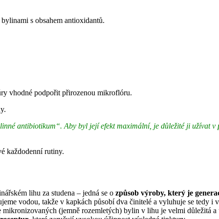
t bylinami s obsahem antioxidantů.
kúry vhodné podpořit přirozenou mikroflóru.
y.
tlinné antibiotikum“. Aby byl její efekt maximální, je důležité ji užívat
své každodenní rutiny.
nářském lihu za studena – jedná se o
způsob výroby, který je genera
jeme vodou, takže v kapkách působí dva činitelé a vyluhuje se tedy i 
 mikronizovaných (jemně rozemletých) bylin v lihu je velmi důležitá a