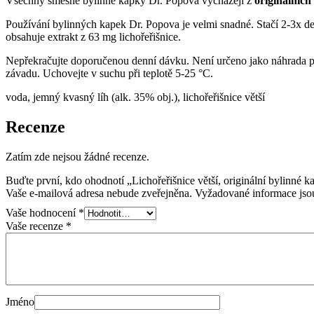
Všechny směsné bylinné kapky Dr. Popova vycházejí z
originálních
Používání bylinných kapek Dr. Popova je velmi snadné. Stačí 2-3x de
obsahuje extrakt z 63 mg lichořeřišnice.
Nepřekračujte doporučenou denní dávku. Není určeno jako náhrada pes
závadu. Uchovejte v suchu při teplotě 5-25 °C.
voda, jemný kvasný líh (alk. 35% obj.), lichořeřišnice větší
Recenze
Zatím zde nejsou žádné recenze.
Buďte první, kdo ohodnotí „Lichořeřišnice větší, originální bylinné k
Vaše e-mailová adresa nebude zveřejněna.
Vyžadované informace js
Vaše hodnocení
*
Vaše recenze
*
Jméno