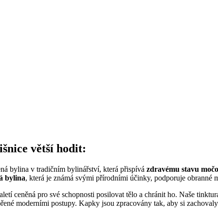
nice větší hodit:
ená bylina v tradičním bylinářství, která přispívá
zdravému stavu
močo
ná bylina
, která je známá svými přírodními účinky, podporuje obranné
aletí ceněná pro své schopnosti posilovat tělo a chránit ho. Naše tinktura
dpořené moderními postupy. Kapky jsou zpracovány tak, aby si zachova