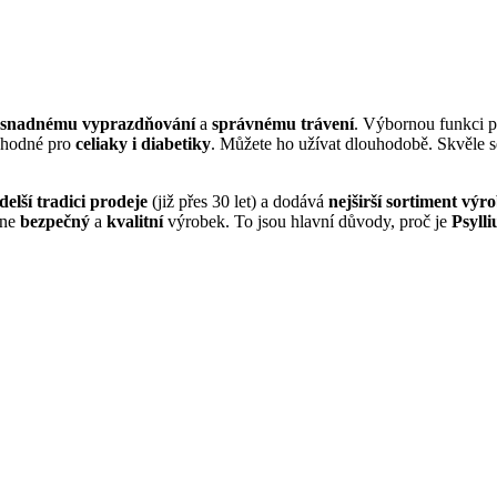
snadnému vyprazdňování
a
správnému trávení
. Výbornou funkci p
vhodné pro
celiaky i diabetiky
. Můžete ho užívat dlouhodobě. Skvěle s
delší tradici prodeje
(již přes 30 let) a dodává
nejširší sortiment výr
ane
bezpečný
a
kvalitní
výrobek. To jsou hlavní důvody, proč je
Psyll