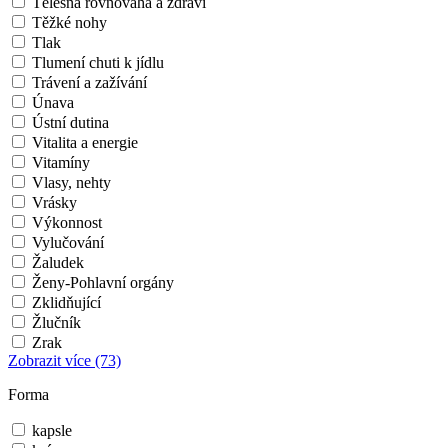
Tělesná rovnováha a zdraví
Těžké nohy
Tlak
Tlumení chuti k jídlu
Trávení a zažívání
Únava
Ústní dutina
Vitalita a energie
Vitamíny
Vlasy, nehty
Vrásky
Výkonnost
Vylučování
Žaludek
Ženy-Pohlavní orgány
Zklidňující
Žlučník
Zrak
Zobrazit více
(73)
Forma
kapsle