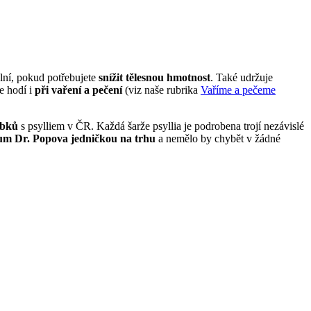
lní, pokud potřebujete
snížit tělesnou hmotnost
. Také udržuje
e hodí i
při vaření a pečení
(viz naše rubrika
Vaříme a pečeme
obků
s psylliem v ČR. Každá šarže psyllia je podrobena trojí nezávislé
ium Dr. Popova jedničkou na trhu
a nemělo by chybět v žádné