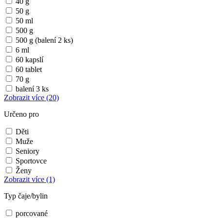
40 g
50 g
50 ml
500 g
500 g (balení 2 ks)
6 ml
60 kapslí
60 tablet
70 g
balení 3 ks
Zobrazit více
(20)
Určeno pro
Děti
Muže
Seniory
Sportovce
Ženy
Zobrazit více
(1)
Typ čaje/bylin
porcované