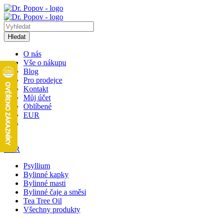
Hledat
O nás
Vše o nákupu
Blog
Pro prodejce
Kontakt
Můj účet
Oblíbené
EUR
1
EUR
Psyllium
Bylinné kapky
Bylinné masti
Bylinné čaje a směsi
Tea Tree Oil
Všechny produkty