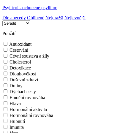
Psyllicol - ochucené psyllium
Dle abecedy
Oblíbené
Nejdražší
Nejlevnější
Použití
Antioxidant
Cestování
Cévní soustava a žíly
Cholesterol
Detoxikace
Dlouhověkost
Duševní zdraví
Dutiny
Dýchací cesty
Emoční rovnováha
Hlava
Hormonální aktivita
Hormonální rovnováha
Hubnutí
Imunita