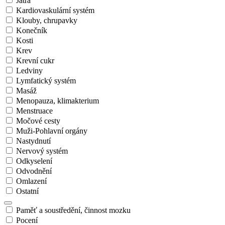
Játra
Kardiovaskulární systém
Klouby, chrupavky
Konečník
Kosti
Krev
Krevní cukr
Ledviny
Lymfatický systém
Masáž
Menopauza, klimakterium
Menstruace
Močové cesty
Muži-Pohlavní orgány
Nastydnutí
Nervový systém
Odkyselení
Odvodnění
Omlazení
Ostatní
Paměť a soustředění, činnost mozku
Pocení