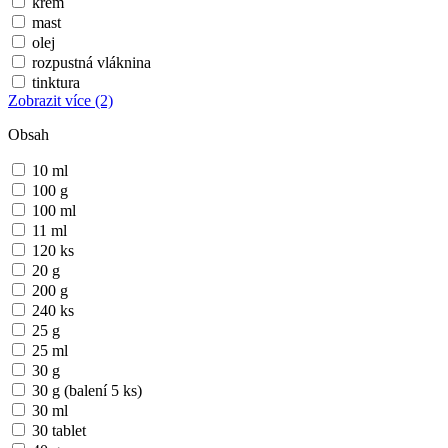
krém
mast
olej
rozpustná vláknina
tinktura
Zobrazit více
(2)
Obsah
10 ml
100 g
100 ml
11 ml
120 ks
20 g
200 g
240 ks
25 g
25 ml
30 g
30 g (balení 5 ks)
30 ml
30 tablet