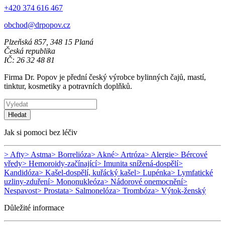
+420 374 616 467
obchod@drpopov.cz
Plzeňská 857, 348 15 Planá
Česká republika
IČ: 26 32 48 81
Firma Dr. Popov je přední český výrobce bylinných čajů, mastí,
tinktur, kosmetiky a potravních doplňků.
Hledat
Jak si pomoci bez léčiv
> Afty
> Astma
> Borrelióza
> Akné
> Artróza
> Alergie
> Bércové
vředy
> Hemoroidy-začínající
> Imunita snížená-dospělí
>
Kandidóza
> Kašel-dospělí, kuřácký kašel
> Lupénka
> Lymfatické
uzliny-zduření
> Mononukleóza
> Nádorové onemocnění
>
Nespavost
> Prostata
> Salmonelóza
> Trombóza
> Výtok-ženský
Důležité informace