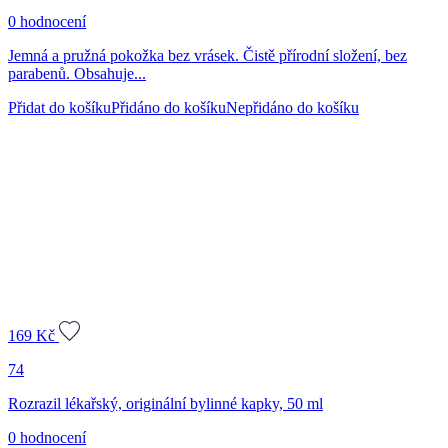
0 hodnocení
Jemná a pružná pokožka bez vrásek. Čistě přírodní složení, bez
parabenů. Obsahuje...
Přidat do košíku
Přidáno do košíku
Nepřidáno do košíku
169
Kč
74
Rozrazil lékařský, originální bylinné kapky, 50 ml
0 hodnocení