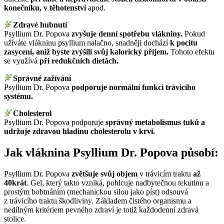
konečníku, v těhotenství
apod.
Zdravé hubnutí
Psyllium Dr. Popova
zvyšuje denní spotřebu vlákniny.
Pokud
užíváte vlákninu psyllium nalačno, snadněji dochází
k pocitu
zasycení, aniž byste zvýšili svůj kalorický příjem.
Tohoto efektu
se využívá
při redukčních dietách.
Správné zažívání
Psyllium Dr. Popova
podporuje normální funkci trávicího
systému.
Cholesterol
Psyllium Dr. Popova podporuje
správný metabolismus tuků a
udržuje zdravou hladinu cholesterolu v krvi.
Jak vláknina Psyllium Dr. Popova působí:
Psyllium Dr. Popova
zvětšuje svůj objem
v trávicím traktu
až
40krát
. Gel, který takto vzniká, pohlcuje nadbytečnou tekutinu a
prostým bobtnáním (mechanickou silou jako píst) odsouvá
z trávicího traktu škodliviny. Základem čistého organismu a
nedílným kritériem pevného zdraví je totiž každodenní zdravá
stolice.