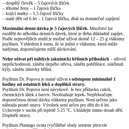
– dospělý člověk – 5 čajových lžiček
– těhotné ženy – 1 čajová lžička
– kojící matky – 1,5 čajové lžičky
– malé děti od 6 let – 1 čajová lžička, dbát na dostatečné zapíjení
Maximální denní dávka je 5 čajových lžiček.
Množství lze
rozdělit do několika denních dávek, které je třeba důkladně zapíjet.
Podle nejnovějších studií je možné užívat denně 12 – 25 g vlákniny
psyllium. Vzhledem k tomu, že se jedná o vlákninu, která může
nadýmat, doporučujeme nižší dávkování.
Nelze užívat při náhlých (akutních) břišních příhodách
– střevní
neprůchodnosti, zánětu slepého střeva, zánětu pobřišnice, uskřinutí
kýly, zánětu slinivky břišní.
Psyllium Dr. Popova je nutné užívat
s odstupem minimálně 1
hodiny od ostatních léků a doplňků stravy.
Psyllium Dr. Popova není návykové. Je bez přídavku cukrů,
chemických látek a barviv. Neobsahuje lepek
.
Nepřekračujte
doporučenou denní dávku vlákniny psyllium. Není určeno jako
náhrada pestré stravy. Výrobek není určen pro děti do 6 let.
Uchovejte v suchu při teplotě 5-25 °C. Ukládejte mimo dosah dětí.
Doplněk stravy.
Psyllium Plantago ovata (vyčištěné obaly semene jitrocele