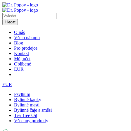
Hledat
O nás
Vše o nákupu
Blog
Pro prodejce
Kontakt
Můj účet
Oblíbené
EUR
EUR
Psyllium
Bylinné kapky
Bylinné masti
Bylinné čaje a směsi
Tea Tree Oil
Všechny produkty