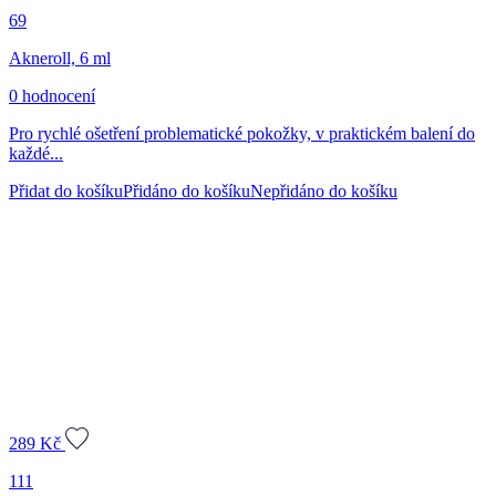
69
Akneroll, 6 ml
0 hodnocení
Pro rychlé ošetření problematické pokožky, v praktickém balení do
každé...
Přidat do košíku
Přidáno do košíku
Nepřidáno do košíku
289
Kč
111