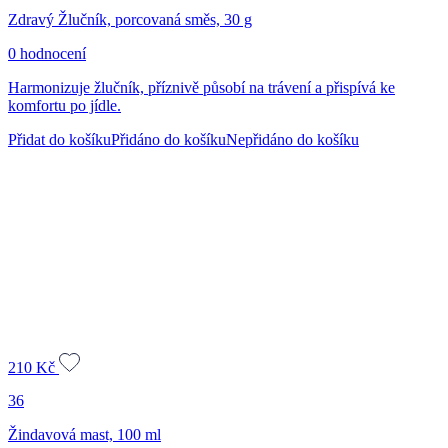
Zdravý Žlučník, porcovaná směs, 30 g
0 hodnocení
Harmonizuje žlučník, příznivě působí na trávení a přispívá ke
komfortu po jídle.
Přidat do košíku
Přidáno do košíku
Nepřidáno do košíku
210
Kč
36
Žindavová mast, 100 ml