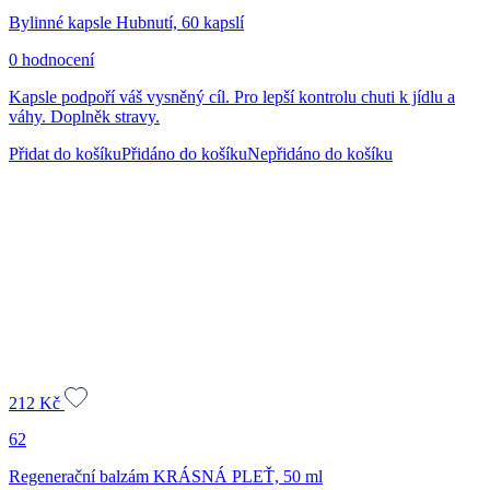
Bylinné kapsle Hubnutí, 60 kapslí
0 hodnocení
Kapsle podpoří váš vysněný cíl. Pro lepší kontrolu chuti k jídlu a
váhy. Doplněk stravy.
Přidat do košíku
Přidáno do košíku
Nepřidáno do košíku
212
Kč
62
Regenerační balzám KRÁSNÁ PLEŤ, 50 ml