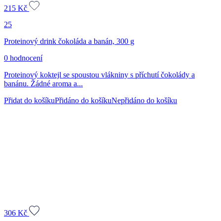
215
Kč
25
Proteinový drink čokoláda a banán, 300 g
0 hodnocení
Proteinový koktejl se spoustou vlákniny s příchutí čokolády a
banánu. Žádné aroma a...
Přidat do košíku
Přidáno do košíku
Nepřidáno do košíku
306
Kč