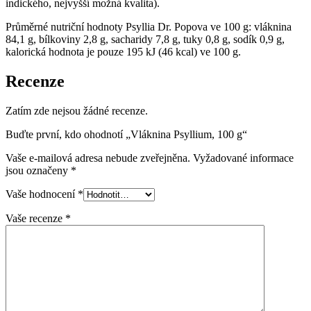
indického, nejvyšší možná kvalita).
Průměrné nutriční hodnoty Psyllia Dr. Popova ve 100 g: vláknina
84,1 g, bílkoviny 2,8 g, sacharidy 7,8 g, tuky 0,8 g, sodík 0,9 g,
kalorická hodnota je pouze 195 kJ (46 kcal) ve 100 g.
Recenze
Zatím zde nejsou žádné recenze.
Buďte první, kdo ohodnotí „Vláknina Psyllium, 100 g“
Vaše e-mailová adresa nebude zveřejněna.
Vyžadované informace
jsou označeny
*
Vaše hodnocení
*
Vaše recenze
*