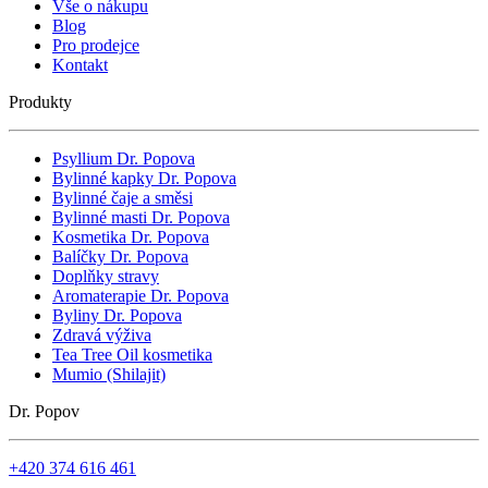
Vše o nákupu
Blog
Pro prodejce
Kontakt
Produkty
Psyllium Dr. Popova
Bylinné kapky Dr. Popova
Bylinné čaje a směsi
Bylinné masti Dr. Popova
Kosmetika Dr. Popova
Balíčky Dr. Popova
Doplňky stravy
Aromaterapie Dr. Popova
Byliny Dr. Popova
Zdravá výživa
Tea Tree Oil kosmetika
Mumio (Shilajit)
Dr. Popov
+420 374 616 461