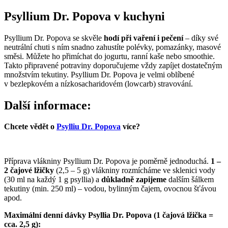
Psyllium Dr. Popova v kuchyni
Psyllium Dr. Popova se skvěle
hodí při vaření i pečení
– díky své
neutrální chuti s ním snadno zahustíte polévky, pomazánky, masové
směsi. Můžete ho přimíchat do jogurtu, ranní kaše nebo smoothie.
Takto připravené potraviny doporučujeme vždy zapíjet dostatečným
množstvím tekutiny. Psyllium Dr. Popova je velmi oblíbené
v bezlepkovém a nízkosacharidovém (lowcarb) stravování.
Další informace:
Chcete vědět o
Psylliu Dr. Popova
více?
Příprava vlákniny Psyllium Dr. Popova je poměrně jednoduchá.
1 –
2 čajové lžičky
(2,5 – 5 g) vlákniny rozmícháme ve sklenici vody
(30 ml na každý 1 g psyllia) a
důkladně zapijeme
dalším šálkem
tekutiny (min. 250 ml) – vodou, bylinným čajem, ovocnou šťávou
apod.
Maximální denní dávky Psyllia Dr. Popova (1 čajová lžička =
cca. 2,5 g):