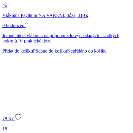
46
Vláknina Psyllium NA VAŘENÍ, dóza, 310 g
0 hodnocení
Jemně mletá vláknina na přípravu zdravých slaných i sladkých
pokrmů. V praktické dóze.
Přidat do košíku
Přidáno do košíku
Nepřidáno do košíku
78
Kč
18