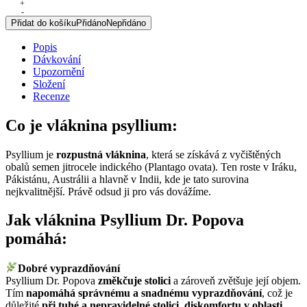
Psyllium,
+
-
100
Přidat do košíku
Přidáno
Nepřidáno
g
množství
Popis
Dávkování
Upozornění
Složení
Recenze
Co je vláknina psyllium:
Psyllium je
rozpustná vláknina
, která se získává z vyčištěných
obalů semen jitrocele indického (Plantago ovata). Ten roste v Iráku,
Pákistánu, Austrálii a hlavně v Indii, kde je tato surovina
nejkvalitnější. Právě odsud ji pro vás dovážíme.
Jak vláknina Psyllium Dr. Popova
pomáhá:
Dobré vyprazdňování
Psyllium Dr. Popova
změkčuje stolici
a zároveň zvětšuje její objem.
Tím
napomáhá správnému a snadnému vyprazdňování
, což je
důležité
při tuhé a nepravidelné stolici, diskomfortu v oblasti