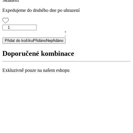
Skladem
Expedujeme do druhého dne po uhrazení
Vláknina
Psyllium,
+
-
100
Přidat do košíku
Přidáno
Nepřidáno
g
množství
Doporučené kombinace
Exkluzivně pouze na našem eshopu