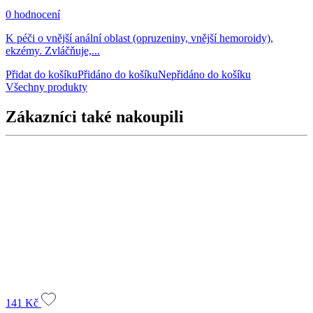
0 hodnocení
K péči o vnější anální oblast (opruzeniny, vnější hemoroidy),
ekzémy. Zvláčňuje,...
Přidat do košíku
Přidáno do košíku
Nepřidáno do košíku
Všechny produkty
Zákazníci také nakoupili
141
Kč