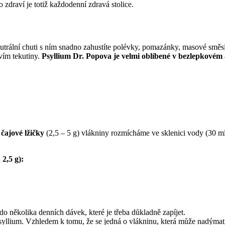
zdraví je totiž každodenní zdravá stolice.
utrální chuti s ním snadno zahustíte polévky, pomazánky, masové směsi
vím tekutiny.
Psyllium Dr. Popova je velmi oblíbené v bezlepkovém
 čajové lžičky
(2,5 – 5 g) vlákniny rozmícháme ve sklenici vody (30 ml
2,5 g):
do několika denních dávek, které je třeba důkladně zapíjet.
psyllium. Vzhledem k tomu, že se jedná o vlákninu, která může nadýma