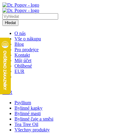
Hledat
O nás
Vše o nákupu
Blog
Pro prodejce
Kontakt
Můj účet
Oblíbené
EUR
1
EUR
Psyllium
Bylinné kapky
Bylinné masti
Bylinné čaje a směsi
Tea Tree Oil
Všechny produkty