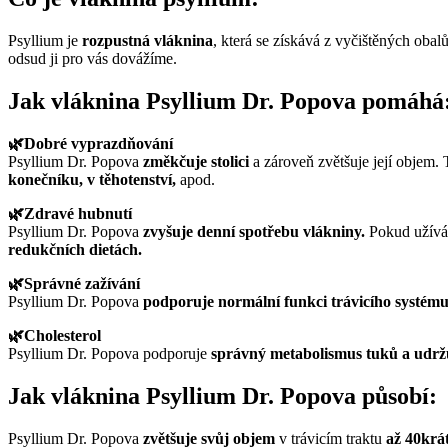
Psyllium je
rozpustná vláknina
, která se získává z vyčištěných obalů
odsud ji pro vás dovážíme.
Jak vláknina Psyllium Dr. Popova pomáhá
🌿Dobré vyprazdňování
Psyllium Dr. Popova
změkčuje stolici
a zároveň zvětšuje její objem.
konečníku, v těhotenství,
apod.
🌿Zdravé hubnutí
Psyllium Dr. Popova
zvyšuje denní spotřebu vlákniny.
Pokud užívát
redukčních dietách.
🌿Správné zažívání
Psyllium Dr. Popova
podporuje normální funkci trávicího systému
🌿Cholesterol
Psyllium Dr. Popova podporuje
správný metabolismus tuků a udržuj
Jak vláknina Psyllium Dr. Popova působí:
Psyllium Dr. Popova
zvětšuje svůj objem
v trávicím traktu
až 40krá