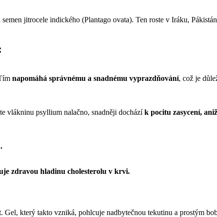
 semen jitrocele indického (Plantago ovata). Ten roste v Iráku, Pákistánu
:
 Tím
napomáhá správnému a snadnému vyprazdňování
, což je důle
e vlákninu psyllium nalačno, snadněji dochází
k pocitu zasycení, aniž
.
e zdravou hladinu cholesterolu v krvi.
t
. Gel, který takto vzniká, pohlcuje nadbytečnou tekutinu a prostým bob