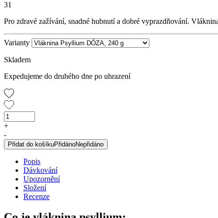
31
Pro zdravé zažívání, snadné hubnutí a dobré vyprazdňování. Vláknina
Varianty
Skladem
Expedujeme do druhého dne po uhrazení
Vláknina
Psyllium
+
DÓZA,
-
240
Přidat do košíku
Přidáno
Nepřidáno
g
množství
Popis
Dávkování
Upozornění
Složení
Recenze
Co je vláknina psyllium: