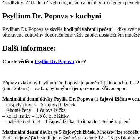
škodliviny. Základem čistého organismu a nedílným kritériem pevného 
Psyllium Dr. Popova v kuchyni
Psyllium Dr. Popova se skvěle
hodí při vaření i pečení
– díky své ne
připravené potraviny doporučujeme vždy zapíjet dostatečným množst
Další informace:
Chcete vědět o
Psylliu Dr. Popova
více?
Příprava vlákniny Psyllium Dr. Popova je poměrně jednoduchá.
1 – 2
(min. 250 ml) – vodou, bylinným čajem, ovocnou šťávou apod.
Maximální denní dávky Psyllia Dr. Popova (1 čajová lžička = cca. 
– dospělý člověk – 5 čajových lžiček
– těhotné ženy – 1 čajová lžička
– kojící matky – 1,5 čajové lžičky
– malé děti od 6 let – 1 čajová lžička, dbát na dostatečné zapíjení
Maximální denní dávka je 5 čajových lžiček.
Množství lze rozdělit 
Podle nejnovějších studií je možné užívat denně 12 – 25 g vlákniny 