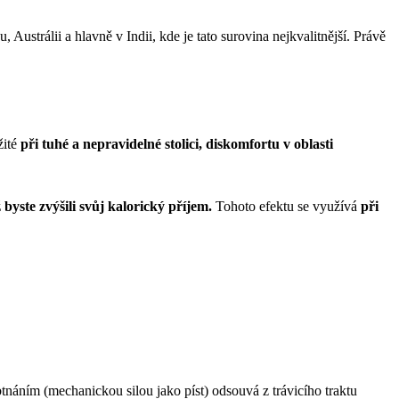
, Austrálii a hlavně v Indii, kde je tato surovina nejkvalitnější. Právě
žité
při tuhé a nepravidelné stolici, diskomfortu v oblasti
 byste zvýšili svůj kalorický příjem.
Tohoto efektu se využívá
při
tnáním (mechanickou silou jako píst) odsouvá z trávicího traktu