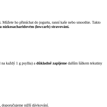
. Můžete ho přimíchat do jogurtu, ranní kaše nebo smoothie. Takto
 a nízkosacharidovém (lowcarb) stravování.
 na každý 1 g psyllia) a
důkladně zapijeme
dalším šálkem tekutiny
t, doporučujeme nižší dávkování.