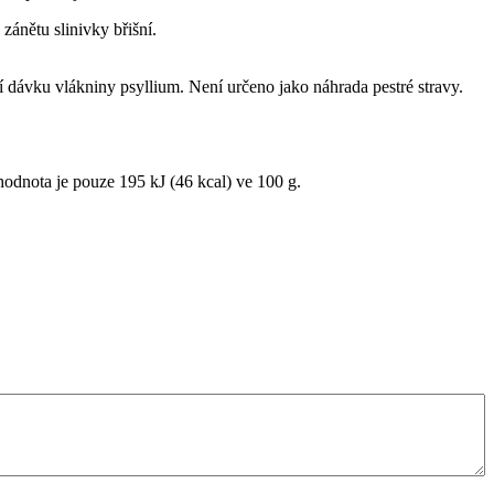
 zánětu slinivky břišní.
dávku vlákniny psyllium. Není určeno jako náhrada pestré stravy.
 hodnota je pouze 195 kJ (46 kcal) ve 100 g.