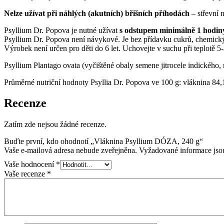
Nelze užívat při náhlých (akutních) břišních příhodách
– střevní n
Psyllium Dr. Popova je nutné užívat
s odstupem minimálně 1 hodiny
Psyllium Dr. Popova není návykové. Je bez přídavku cukrů, chemický
Výrobek není určen pro děti do 6 let. Uchovejte v suchu při teplotě 
Psyllium Plantago ovata (vyčištěné obaly semene jitrocele indického, 
Průměrné nutriční hodnoty Psyllia Dr. Popova ve 100 g: vláknina 84,1 
Recenze
Zatím zde nejsou žádné recenze.
Buďte první, kdo ohodnotí „Vláknina Psyllium DÓZA, 240 g“
Vaše e-mailová adresa nebude zveřejněna.
Vyžadované informace js
Vaše hodnocení
*
Vaše recenze
*