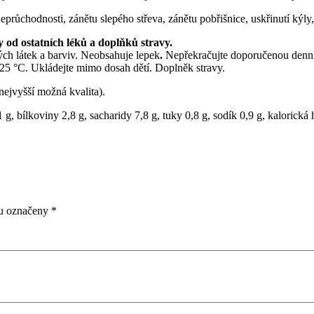
eprůchodnosti, zánětu slepého střeva, zánětu pobřišnice, uskřinutí kýly,
 od ostatních léků a doplňků stravy.
ch látek a barviv. Neobsahuje lepek
.
Nepřekračujte doporučenou denní 
5-25 °C. Ukládejte mimo dosah dětí. Doplněk stravy.
nejvyšší možná kvalita).
g, bílkoviny 2,8 g, sacharidy 7,8 g, tuky 0,8 g, sodík 0,9 g, kalorická
ou označeny
*