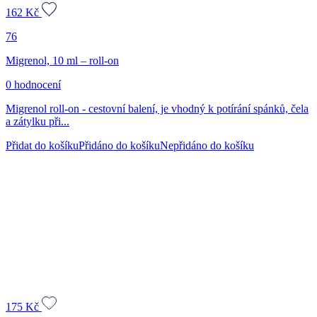
162
Kč
76
Migrenol, 10 ml – roll-on
0 hodnocení
Migrenol roll-on - cestovní balení, je vhodný k potírání spánků, čela
a zátylku při...
Přidat do košíku
Přidáno do košíku
Nepřidáno do košíku
175
Kč