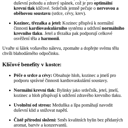
duševní pohodu a zdravý spánek, což je pro
optimální
krevní tlak
klíčové. Srdečník jemně pečuje o
nervovou a
oběhovou soustavu
(srdce, cévy, krev).
Kozinec, třezalka a jetel:
Kozinec přispívá k normální
činnosti
kardiovaskulárního
systému a udržení
normálního
krevního tlaku
. Jetel a třezalka pak podporují celkové
osvěžení těla a
harmonii
.
Uvařte si šálek voňavého nálevu, zpomalte a dopřejte svému tělu
chvíli blahodárného odpočinku.
Klíčové benefity v kostce:
Péče o srdce a cévy:
Obsahuje hloh, kozinec a jmelí pro
podporu správné činnosti kardiovaskulární soustavy.
Normální krevní tlak
: Bylinky jako srdečník, jetel, jmelí,
kozinec a hloh přispívají k udržení zdravého krevního tlaku.
Uvolnění od stresu:
Meduňka a lípa pomáhají navodit
duševní klid a snižovat napětí.
Čistě přírodní složení:
Směs kvalitních bylin bez přidaných
aromat, barviv a konzervantů.