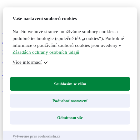
Vaše nastavení souborů cookies
143
Kč
Na této webové stránce používáme soubory cookies a
podobné technologie (společně též „cookies“). Podrobné
47
informace o používání souborů cookies jsou uvedeny v
Zásadách ochrany osobních údajů
.
Hloh obecný, originální bylinné kapky, 50 ml
Více informací
0 hodnocení
Posila pro zdravou činnost srdce, silné cévy, zklidnění a snadnější
usínání. Doplněk...
Souhlasím se vším
Přidat do košíku
Přidáno do košíku
Nepřidáno do košíku
Podrobné nastavení
Odmítnout vše
Vytvořeno přes cookieslista.cz