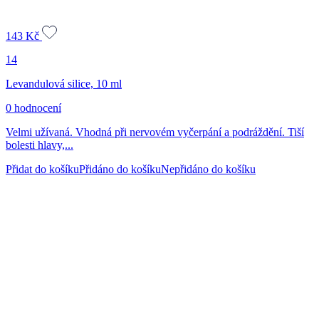
143
Kč
14
Levandulová silice, 10 ml
0 hodnocení
Velmi užívaná. Vhodná při nervovém vyčerpání a podráždění. Tiší
bolesti hlavy,...
Přidat do košíku
Přidáno do košíku
Nepřidáno do košíku