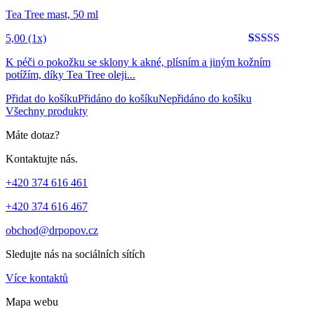
Tea Tree mast, 50 ml
5,00
(1x)
Hodnoceno
1
5
K péči o pokožku se sklony k akné, plísním a jiným kožním
z 5 na
potížím, díky Tea Tree oleji...
základě
hodnocení
Přidat do košíku
Přidáno do košíku
Nepřidáno do košíku
zákazníka
Všechny produkty
Máte dotaz?
Kontaktujte nás.
+420 374 616 461
+420 374 616 467
obchod@drpopov.cz
Sledujte nás na sociálních sítích
Více kontaktů
Mapa webu