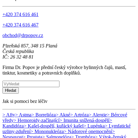
+420 374 616 461
+420 374 616 467
obchod@drpopov.cz
Plzeňská 857, 348 15 Planá
Česká republika
IČ: 26 32 48 81
Firma Dr. Popov je přední český výrobce bylinných čajů, mastí,
tinktur, kosmetiky a potravních doplňků.
Hledat
Jak si pomoci bez léčiv
> Afty
> Astma
> Borrelióza
> Akné
> Artróza
> Alergie
> Bércové
vředy
> Hemoroidy-začínající
> Imunita snížená-dospělí
>
Kandidóza
> Kašel-dospělí, kuřácký kašel
> Lupénka
> Lymfatické
uzliny-zduření
> Mononukleóza
> Nádorové onemocnění
>
Nespavost
> Prostata
> Salmonelóza
> Trombóza
> Výtok-ženský