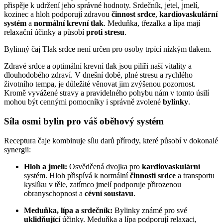
přispěje k udržení jeho správné hodnoty. Srdečník, jetel, jmelí,
kozinec a hloh podporují zdravou
činnost srdce
,
kardiovaskulární
systém
a
normální krevní tlak
. Meduňka, třezalka a lípa mají
relaxační účinky a působí
proti stresu
.
Bylinný čaj Tlak srdce není určen pro osoby trpící nízkým tlakem.
Zdravé srdce a optimální krevní tlak jsou pilíři naší vitality a
dlouhodobého zdraví. V dnešní době, plné stresu a rychlého
životního tempa, je důležité věnovat jim zvýšenou pozornost.
Kromě vyvážené stravy a pravidelného pohybu nám v tomto úsilí
mohou být cennými pomocníky i správně zvolené
bylinky
.
Síla osmi bylin pro váš oběhový systém
Receptura čaje kombinuje sílu darů přírody, které působí v dokonalé
synergii:
Hloh a jmelí:
Osvědčená dvojka pro
kardiovaskulární
systém. Hloh přispívá k normální
činnosti srdce
a transportu
kyslíku v těle, zatímco jmelí podporuje přirozenou
obranyschopnost a
cévní soustavu
.
Meduňka, lípa a srdečník:
Bylinky známé pro své
uklidňující
účinky. Meduňka a lípa podporují relaxaci,