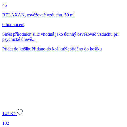
45
RELAXAN, osvěžovač vzduchu, 50 ml
0 hodnocení
Směs přírodních silic vhodná jako účinný osvěžovač vzduchu při
psychické únavě,...
Přidat do košíku
Přidáno do košíku
Nepřidáno do košíku
147
Kč
102