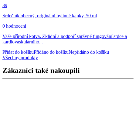
39
Srdečník obecný, originální bylinné kapky, 50 ml
0 hodnocení
Vaše přírodní kotva. Zklidní a podpoří správné fungování srdce a
kardiovaskulárního...
Přidat do košíku
Přidáno do košíku
Nepřidáno do košíku
Všechny produkty
Zákazníci také nakoupili