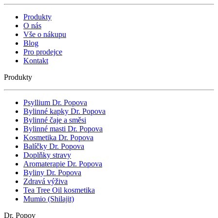
Produkty
O nás
Vše o nákupu
Blog
Pro prodejce
Kontakt
Produkty
Psyllium Dr. Popova
Bylinné kapky Dr. Popova
Bylinné čaje a směsi
Bylinné masti Dr. Popova
Kosmetika Dr. Popova
Balíčky Dr. Popova
Doplňky stravy
Aromaterapie Dr. Popova
Byliny Dr. Popova
Zdravá výživa
Tea Tree Oil kosmetika
Mumio (Shilajit)
Dr. Popov