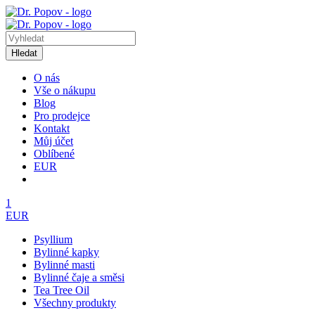
Hledat
O nás
Vše o nákupu
Blog
Pro prodejce
Kontakt
Můj účet
Oblíbené
EUR
1
EUR
Psyllium
Bylinné kapky
Bylinné masti
Bylinné čaje a směsi
Tea Tree Oil
Všechny produkty