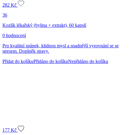
282
Kč
36
Kozlík lékařský (bylina + extrakt), 60 kapslí
0 hodnocení
Pro kvalitní spánek, klidnou mysl a snadnější vyrovnání se se
stresem. Doplněk stravy.
Přidat do košíku
Přidáno do košíku
Nepřidáno do košíku
177
Kč