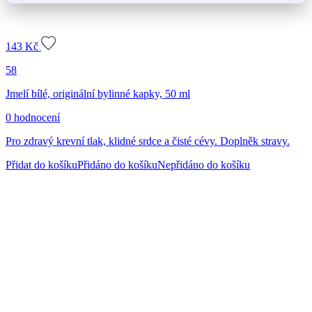
143
Kč
58
Jmelí bílé, originální bylinné kapky, 50 ml
0 hodnocení
Pro zdravý krevní tlak, klidné srdce a čisté cévy. Doplněk stravy.
Přidat do košíku
Přidáno do košíku
Nepřidáno do košíku