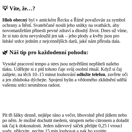
💡 Víte, že…?
Hloh obecný
byl v antickém Řecku a Římě považován za symbol
ochrany a štěstí. Svatebčané nosili jeho snítky na svatbách, aby
novomanželům přinesli pevné zdraví a dlouhý život. Dnes už víme,
že si tuto úctu nevysloužil jen tak – jeho plody a květy jsou pro
lidské srdce jedním z nejcennějších darů, jaké nám příroda dala.
🌿 Náš tip pro každodenní pohodu:
Vysoké pracovní tempo a stres jsou největšími nepřáteli našeho
tlaku. Udělejte si z pití tohoto čaje svůj osobní rituál. Když si čaj
zalijete, na těch 10–15 minut louhování
odložte telefon
, zavřete oči
a jen zhluboka dýchejte. Spojení bylin a vědomého zklidnění udělá
vašemu srdci nesmírnou radost.
Pít tři šálky denně, nejlépe ráno a večer, libovolně před jídlem nebo
po něm. Je možné dochutit medem, sirupem nebo citronem a doladit
tak čaj k dokonalosti. Jeden nálevový sáček přelijte 0,25 l vroucí
vody, přikryjte, nechte 15 min louhovat a pak ho vypijte.