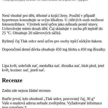
Není vhodné pro děti, těhotné a kojící ženy. Použití v případě
hypertenze konzultujte se svým lékařem. U citlivých osob možnost
fotosenzibilace. Výrobek není určen jako náhrada pestré stravy.
Uchovávejte mimo dosah dětí. Čaj skladujte v suchu při teplotě do
25 °C. Obsahuje 20 nálevových sáčků.
Bylinný čaj Tlak srdce není určen pro osoby trpící nízkým tlakem.
Doporučená denní dávka obsahuje 450 mg hlohu a 450 mg třezalky.
Lípa květ, srdečník nať, meduňka nať, třezalka nať, hloh plod, jetel
květ, kozinec nať, jmelí nať.
Recenze
Zatím zde nejsou žádné recenze.
Buďte první, kdo ohodnotí „Tlak srdce, porcovaný čaj, 30 g“
Vaše e-mailová adresa nebude zveřejněna.
Vyžadované informace
jsou označeny
*