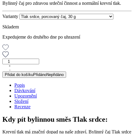
Bylinný čaj pro zdravou srdeční činnost a normální krevní tlak.
Varianty
Skladem
Expedujeme do druhého dne po uhrazení
Tlak
srdce,
+
-
porcovaný
Přidat do košíku
Přidáno
Nepřidáno
čaj,
30
Popis
g
Dávkování
množství
Upozornění
Složení
Recenze
Kdy pít bylinnou směs Tlak srdce:
Krevní tlak má značný dopad na naše zdraví. Bylinný čaj Tlak srdce