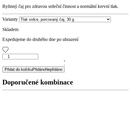
Bylinný čaj pro zdravou srdeční činnost a normální krevní tlak.
Varianty
Skladem
Expedujeme do druhého dne po uhrazení
Tlak
srdce,
+
-
porcovaný
Přidat do košíku
Přidáno
Nepřidáno
čaj,
30
Doporučené kombinace
g
množství