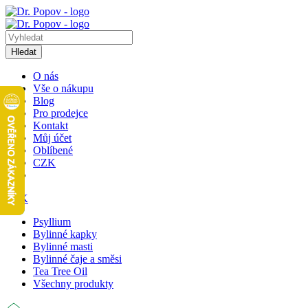
Hledat
O nás
Vše o nákupu
Blog
Pro prodejce
Kontakt
Můj účet
Oblíbené
CZK
CZK
Psyllium
Bylinné kapky
Bylinné masti
Bylinné čaje a směsi
Tea Tree Oil
Všechny produkty