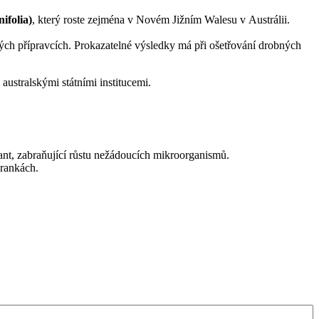
ifolia)
, který roste zejména v Novém Jižním Walesu v Austrálii.
ých přípravcích. Prokazatelné výsledky má při ošetřování drobných
australskými státními institucemi.
vant, zabraňující růstu nežádoucích mikroorganismů.
 rankách.