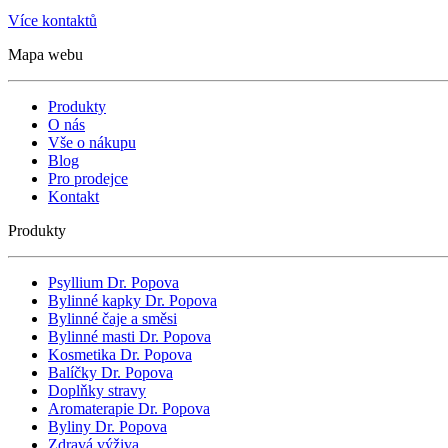
Více kontaktů
Mapa webu
Produkty
O nás
Vše o nákupu
Blog
Pro prodejce
Kontakt
Produkty
Psyllium Dr. Popova
Bylinné kapky Dr. Popova
Bylinné čaje a směsi
Bylinné masti Dr. Popova
Kosmetika Dr. Popova
Balíčky Dr. Popova
Doplňky stravy
Aromaterapie Dr. Popova
Byliny Dr. Popova
Zdravá výživa