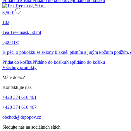
Přidat do košíku
Přidáno do košíku
Nepřidáno do košíku
6,50
€
102
Tea Tree mast, 50 ml
5,00
(1x)
K péči o pokožku se sklony k akné, plísním a jiným kožním potížím, dí
Přidat do košíku
Přidáno do košíku
Nepřidáno do košíku
Všechny produkty
Máte dotaz?
Kontaktujte nás.
+420 374 616 461
+420 374 616 467
obchod@drpopov.cz
Sledujte nás na sociálních sítích