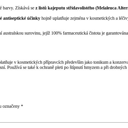
ové barvy. Získává se
z listů kajeputu střídavolistého (Melaleuca Altern
é antiseptické účinky
hojně uplatňuje zejména v kosmetických a léčiv
í australskou surovinu, jejíž 100% farmaceutická čistota je garantována 
 uplatňuje v kosmetických přípravcích především jako tonikum a konzer
ní. Používá se také k ochraně pleti po štípnutí hmyzem a při drobných
ou označeny
*