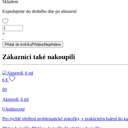
Skladem
Expedujeme do druhého dne po uhrazení
Tea
Tree
+
Oil
-
100%,
Přidat do košíku
Přidáno
Nepřidáno
25
ml
Zákazníci také nakoupili
množství
6
€
69
Akneroll, 6 ml
0 hodnocení
Pro rychlé ošetření problematické pokožky, v praktickém balení do ka