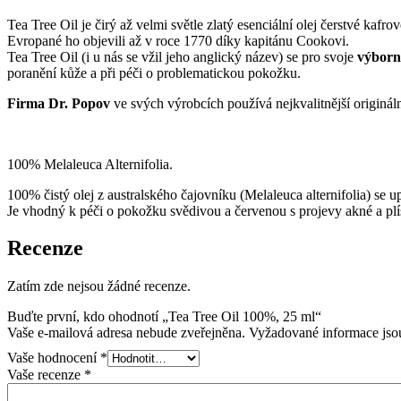
Tea Tree Oil je čirý až velmi světle zlatý esenciální olej čerstvé kafr
Evropané ho objevili až v roce 1770 díky kapitánu Cookovi.
Tea Tree Oil (i u nás se vžil jeho anglický název) se pro svoje
výborn
poranění kůže a při péči o problematickou pokožku.
Firma Dr. Popov
ve svých výrobcích používá nejkvalitnější origináln
100% Melaleuca Alternifolia.
100% čistý olej z australského čajovníku (Melaleuca alternifolia) se
Je vhodný k péči o pokožku svědivou a červenou s projevy akné a plís
Recenze
Zatím zde nejsou žádné recenze.
Buďte první, kdo ohodnotí „Tea Tree Oil 100%, 25 ml“
Vaše e-mailová adresa nebude zveřejněna.
Vyžadované informace js
Vaše hodnocení
*
Vaše recenze
*