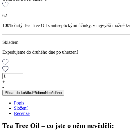
62
100% čistý Tea Tree Oil s antiseptickými účinky, v nejvyšší možné kva
Skladem
Expedujeme do druhého dne po uhrazení
Tea
Tree
+
Oil
-
100%,
Přidat do košíku
Přidáno
Nepřidáno
25
ml
Popis
množství
Složení
Recenze
Tea Tree Oil – co jste o něm nevěděli: