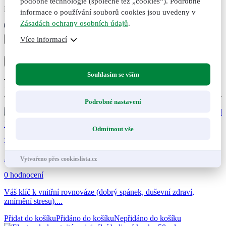
podobné technologie (společně též „cookies“). Podrobné
Expedujeme do druhého dne po uhrazení
informace o používání souborů cookies jsou uvedeny v
Zásadách ochrany osobních údajů
.
Šišák
Více informací
bajkalský,
+
-
originální
Přidat do košíku
Přidáno
Nepřidáno
bylinné
Souhlasím se vším
kapky,
Doporučené kombinace
50
ml
Podrobné nastavení
množství
169
Kč
Odmítnout vše
295
Ashwagandha (Vitánie snodárná), originální bylinné kapky, 50 ml
Vytvořeno přes cookieslista.cz
0 hodnocení
Váš klíč k vnitřní rovnováze (dobrý spánek, duševní zdraví,
zmírnění stresu)....
Přidat do košíku
Přidáno do košíku
Nepřidáno do košíku