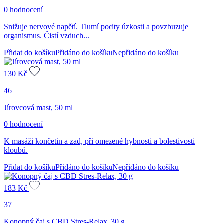
0 hodnocení
Snižuje nervové napětí. Tlumí pocity úzkosti a povzbuzuje
organismus. Čistí vzduch...
Přidat do košíku
Přidáno do košíku
Nepřidáno do košíku
130
Kč
46
Jírovcová mast, 50 ml
0 hodnocení
K masáži končetin a zad, při omezené hybnosti a bolestivosti
kloubů.
Přidat do košíku
Přidáno do košíku
Nepřidáno do košíku
183
Kč
37
Konopný čaj s CBD Stres-Relax, 30 g