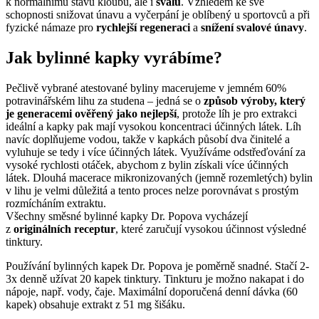
k normálnímu stavu kloubů, ale i
svalů
. Vzhledem ke své
schopnosti snižovat únavu a vyčerpání je oblíbený u sportovců a při
fyzické námaze pro
rychlejší regeneraci
a
snížení svalové únavy
.
Jak bylinné kapky vyrábíme?
Pečlivě vybrané atestované byliny macerujeme v jemném 60%
potravinářském lihu za studena – jedná se o
způsob výroby, který
je generacemi ověřený jako nejlepší
, protože líh je pro extrakci
ideální a kapky pak mají vysokou koncentraci účinných látek. Líh
navíc doplňujeme vodou, takže v kapkách působí dva činitelé a
vyluhuje se tedy i více účinných látek. Využíváme odstřeďování za
vysoké rychlosti otáček, abychom z bylin získali více účinných
látek. Dlouhá macerace mikronizovaných (jemně rozemletých) bylin
v lihu je velmi důležitá a tento proces nelze porovnávat s prostým
rozmícháním extraktu.
Všechny směsné bylinné kapky Dr. Popova vycházejí
z
originálních receptur
, které zaručují vysokou účinnost výsledné
tinktury.
Používání bylinných kapek Dr. Popova je poměrně snadné. Stačí 2-
3x denně užívat 20 kapek tinktury. Tinkturu je možno nakapat i do
nápoje, např. vody, čaje. Maximální doporučená denní dávka (60
kapek) obsahuje extrakt z 51 mg šišáku.