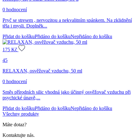
0 hodnocení
Pryč se stresem , nervozitou a nekvalitním spánkem. Na zklidnění
těla i mysli. Doplněk...
Přidat do košíku
Přidáno do košíku
Nepřidáno do košíku
175
Kč
45
RELAXAN, osvěžovač vzduchu, 50 ml
0 hodnocení
Směs přírodních silic vhodná jako účinný osvěžovač vzduchu při
psychické únavě,...
Přidat do košíku
Přidáno do košíku
Nepřidáno do košíku
Všechny produkty
Máte dotaz?
Kontaktujte nás.