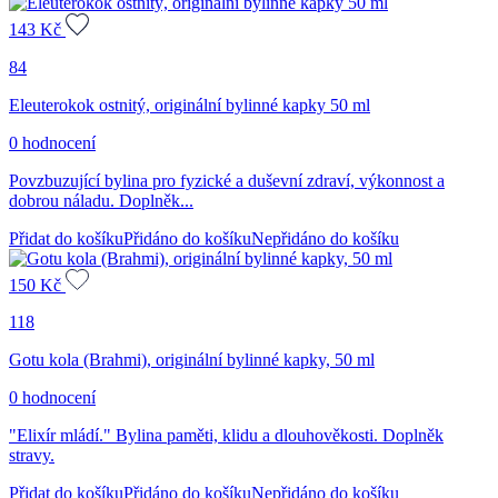
143
Kč
84
Eleuterokok ostnitý, originální bylinné kapky 50 ml
0 hodnocení
Povzbuzující bylina pro fyzické a duševní zdraví, výkonnost a
dobrou náladu. Doplněk...
Přidat do košíku
Přidáno do košíku
Nepřidáno do košíku
150
Kč
118
Gotu kola (Brahmi), originální bylinné kapky, 50 ml
0 hodnocení
"Elixír mládí." Bylina paměti, klidu a dlouhověkosti. Doplněk
stravy.
Přidat do košíku
Přidáno do košíku
Nepřidáno do košíku