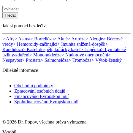
Hledat
Jak si pomoci bez léčiv
> Afty
> Astma
> Borrelióza
> Akné
> Artróza
> Alergie
> Bércové
vředy
> Hemoroidy-začínající
> Imunita snížená-dospělí
>
Kandidóza
> Kašel-dospělí, kuřácký kašel
> Lupénka
> Lymfatické
uzliny-zduření
> Mononukleóza
> Nádorové onemocnění
>
Nespavost
> Prostata
> Salmonelóza
> Trombóza
> Výtok-ženský
Důležité informace
Obchodní podmínky
Zpracování osobních údajů
Financováno Evropskou unií
Spolufinancováno Evropskou unií
© 2026 Dr. Popov, všechna práva vyhrazena.
Vyrobil