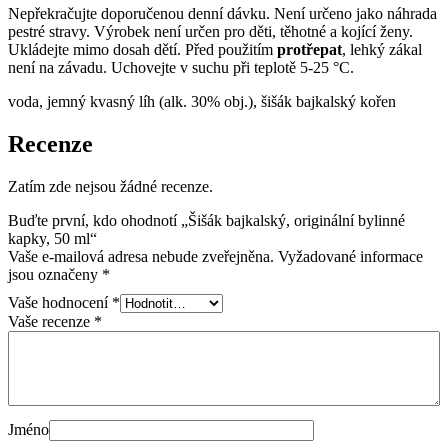
Nepřekračujte doporučenou denní dávku. Není určeno jako náhrada
pestré stravy. Výrobek není určen pro děti, těhotné a kojící ženy.
Ukládejte mimo dosah dětí. Před použitím
protřepat
, lehký zákal
není na závadu. Uchovejte v suchu při teplotě 5-25 °C.
voda, jemný kvasný líh (alk. 30% obj.), šišák bajkalský kořen
Recenze
Zatím zde nejsou žádné recenze.
Buďte první, kdo ohodnotí „Šišák bajkalský, originální bylinné
kapky, 50 ml“
Vaše e-mailová adresa nebude zveřejněna.
Vyžadované informace
jsou označeny
*
Vaše hodnocení
*
Vaše recenze
*
Jméno