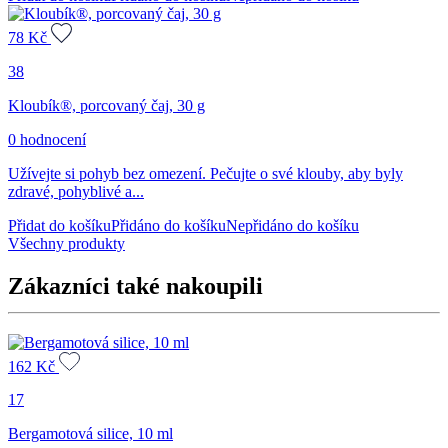
78
Kč
38
Kloubík®, porcovaný čaj, 30 g
0 hodnocení
Užívejte si pohyb bez omezení. Pečujte o své klouby, aby byly
zdravé, pohyblivé a...
Přidat do košíku
Přidáno do košíku
Nepřidáno do košíku
Všechny produkty
Zákazníci také nakoupili
162
Kč
17
Bergamotová silice, 10 ml