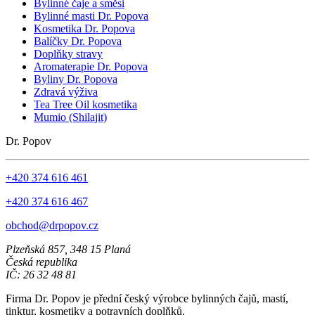
Bylinné čaje a směsi
Bylinné masti Dr. Popova
Kosmetika Dr. Popova
Balíčky Dr. Popova
Doplňky stravy
Aromaterapie Dr. Popova
Byliny Dr. Popova
Zdravá výživa
Tea Tree Oil kosmetika
Mumio (Shilajit)
Dr. Popov
+420 374 616 461
+420 374 616 467
obchod@drpopov.cz
Plzeňská 857, 348 15 Planá
Česká republika
IČ: 26 32 48 81
Firma Dr. Popov je přední český výrobce bylinných čajů, mastí,
tinktur, kosmetiky a potravních doplňků.