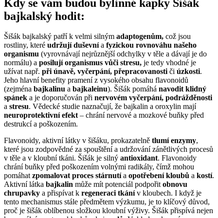
Kdy se vám budou bylinné kapky Šišák
bajkalský hodit:
Šišák bajkalský patří k velmi silným
adaptogenům,
což jsou
rostliny, které
udržují duševní
a
fyzickou rovnováhu našeho
organismu
(vyrovnávají nejrůznější odchylky v těle a dávají je do
normálu) a
posilují organismus vůči stresu,
je tedy vhodné je
užívat např.
při únavě, vyčerpání, přepracovanosti
či
úzkosti
.
Jeho hlavní benefity pramení z vysokého obsahu flavonoidů
(zejména
bajkalinu
a
bajkaleinu
). Šišák pomáhá
navodit klidný
spánek
a je doporučován při
nervovém vyčerpání, podrážděnosti
a
stresu
. Vědecké studie naznačují, že bajkalin a oroxylin mají
neuroprotektivní efekt
– chrání nervové a mozkové buňky před
destrukcí a poškozením.
Flavonoidy, aktivní látky v šišáku, prokazatelně
tlumí enzymy
,
které jsou zodpovědné za spouštění a udržování zánětlivých procesů
v těle a v kloubní tkáni. Šišák je silný
antioxidant
. Flavonoidy
chrání buňky před poškozením volnými radikály, čímž mohou
pomáhat
zpomalovat proces stárnutí
a
opotřebení kloubů
a
kostí
.
Aktivní látka
bajkalin
může mít potenciál podpořit
obnovu
chrupavky
a přispívat k
regeneraci tkání
v kloubech. I když je
tento mechanismus stále předmětem výzkumu, je to klíčový důvod,
proč je šišák oblíbenou složkou kloubní výživy. Šišák přispívá nejen