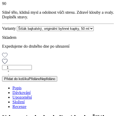
90
Silné tělo, klidná mysl a odolnost vůči stresu. Zdravé klouby a svaly.
Doplněk stravy.
Varianty
Skladem
Expedujeme do druhého dne po uhrazení
Šišák
bajkalský,
+
-
originální
Přidat do košíku
Přidáno
Nepřidáno
bylinné
kapky,
Popis
50
Dávkování
ml
Upozornění
množství
Složení
Recenze