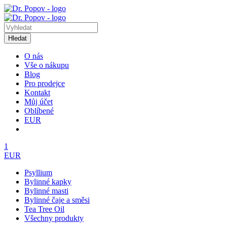
Hledat
O nás
Vše o nákupu
Blog
Pro prodejce
Kontakt
Můj účet
Oblíbené
EUR
1
EUR
Psyllium
Bylinné kapky
Bylinné masti
Bylinné čaje a směsi
Tea Tree Oil
Všechny produkty