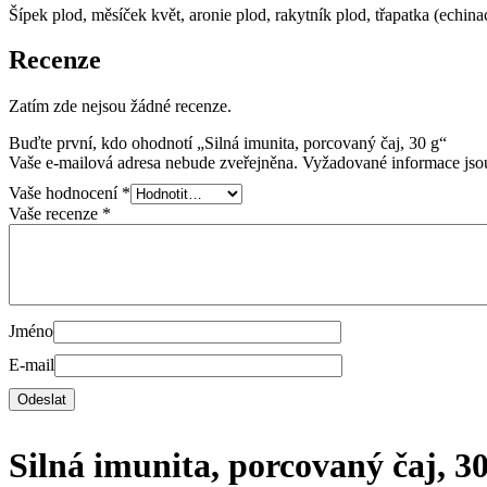
Šípek plod, měsíček květ, aronie plod, rakytník plod, třapatka (echin
Recenze
Zatím zde nejsou žádné recenze.
Buďte první, kdo ohodnotí „Silná imunita, porcovaný čaj, 30 g“
Vaše e-mailová adresa nebude zveřejněna.
Vyžadované informace js
Vaše hodnocení
*
Vaše recenze
*
Jméno
E-mail
Silná imunita, porcovaný čaj, 30