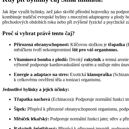
Jak lépe využít bylinky, než jako skvělé přírodní bojovníky na podpo
kombinuje tradiční evropské byliny s mocnými adaptogeny a plody bo
přechodových obdobích roku nebo při zvýšené fyzické a psychické zá
Proč si vybrat právě tento čaj?
Přirozená obranyschopnost:
Klíčovou složkou je
třapatka
(
měsíčkem tvoří nekompromisní
štít pro váš organismus.
Vitamínová bomba z plodů:
Divoký
rakytník
a temná aronie 
výborně podporuje kardiovaskulární systém a snižuje míru úna
Energie a adaptace na stres:
Exotická
klanopraška
(Schizan
k celkovému osvěžení těla a tonizaci organismu.
Jednotlivé bylinky a jejich účinky:
Třapatka nachová
(Echinacea)
:
Podporuje normální funkci im
Šípek:
Přispívá k přirozené obranyschopnosti organismu, podpo
Měsíček lékařský:
Podporuje normální funkci jater, střev a př
Rakytník řešetlákový:
Přispívá k přirozené imunitě, podporuj