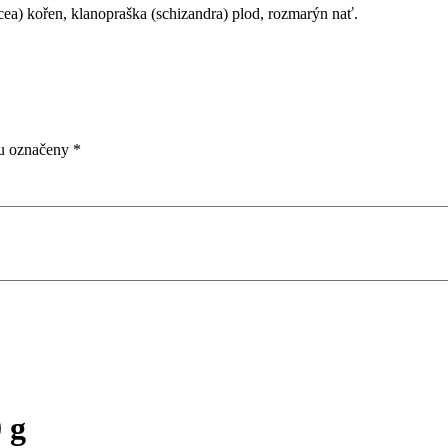
acea) kořen, klanopraška (schizandra) plod, rozmarýn nať.
ou označeny
*
 g