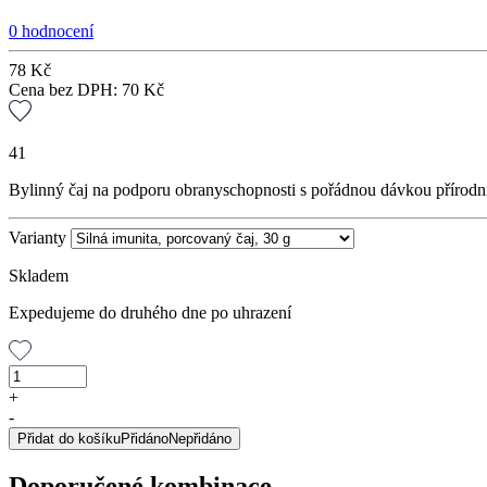
0 hodnocení
78
Kč
Cena bez DPH:
70
Kč
41
Bylinný čaj na podporu obranyschopnosti s pořádnou dávkou přírodn
Varianty
Skladem
Expedujeme do druhého dne po uhrazení
Silná
imunita,
+
porcovaný
-
čaj,
Přidat do košíku
Přidáno
Nepřidáno
30
g
Doporučené kombinace