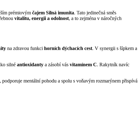
 naším prémiovým
čajem Silná imunita
. Tato jedinečná směs
třebnou
vitalitu, energii a odolnost
, a to zejména v náročných
ity
na zdravou funkci
horních dýchacích cest
. V synergii s šípkem a
ako silné
antioxidanty
a zásobí vás
vitamínem C
. Rakytník navíc
su, podporuje mentální pohodu a spolu s voňavým rozmarýnem přispívá