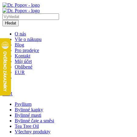
Hledat
O nás
Vše o nákupu
Blog
Pro prodejce
Kontakt
Můj účet
Oblíbené
EUR
1
EUR
Psyllium
Bylinné kapky
Bylinné masti
Bylinné čaje a směsi
Tea Tree Oil
Všechny produkty