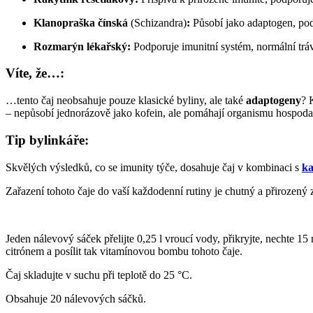
Klanopraška čínská
(Schizandra)
:
Působí jako adaptogen, pod
Rozmarýn lékařský:
Podporuje imunitní systém, normální tráv
Víte, že…:
…tento čaj neobsahuje pouze klasické byliny, ale také
adaptogeny
? 
– nepůsobí jednorázově jako kofein, ale pomáhají organismu hospodař
Tip bylinkáře:
Skvělých výsledků, co se imunity týče, dosahuje čaj v kombinaci s
ka
Zařazení tohoto čaje do vaší každodenní rutiny je chutný a přirozený z
Jeden nálevový sáček přelijte 0,25 l vroucí vody, přikryjte, nechte 
citrónem a posílit tak vitamínovou bombu tohoto čaje.
Čaj skladujte v suchu při teplotě do 25 °C.
Obsahuje 20 nálevových sáčků.