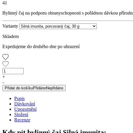
41
Bylinný čaj na podporu obranyschopnosti s pořádnou dávkou přírodn
Varianty
Skladem
Expedujeme do druhého dne po uhrazení
Silná
imunita,
+
porcovaný
-
čaj,
Přidat do košíku
Přidáno
Nepřidáno
30
g
Popis
množství
Dávkování
Upozornění
Složení
Recenze
Kdy pít bylinný čaj Silná imunita: