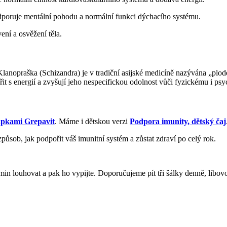
poruje mentální pohodu a normální funkci dýchacího systému.
ení a osvěžení těla.
Klanopraška (Schizandra) je v tradiční asijské medicíně nazývána „plode
it s energií a zvyšují jeho nespecifickou odolnost vůči fyzickému i ps
pkami Grepavit
. Máme i dětskou verzi
Podpora imunity, dětský čaj
působ, jak podpořit váš imunitní systém a zůstat zdraví po celý rok.
15 min louhovat a pak ho vypijte. Doporučujeme pít tři šálky denně, li