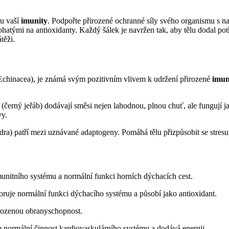
ru vaší
imunity
. Podpořte přirozené ochranné síly svého organismu s
hatými na antioxidanty. Každý šálek je navržen tak, aby tělu dodal po
těži.
Echinacea)
,
je známá svým pozitivním vlivem k udržení přirozené
imun
(černý jeřáb) dodávají směsi nejen lahodnou, plnou chuť, ale fungují j
vy.
dra) patří mezi uznávané adaptogeny. Pomáhá tělu přizpůsobit se stre
unitního systému a normální funkci horních dýchacích cest.
ruje normální funkci dýchacího systému a působí jako antioxidant.
irozenou obranyschopnost.
e normální činnost kardiovaskulárního systému a dodává energii.