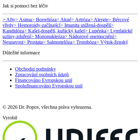
Jak si pomoci bez léčiv
> Afty
> Astma
> Borrelióza
> Akné
> Artróza
> Alergie
> Bércové
vředy
> Hemoroidy-začínající
> Imunita snížená-dospělí
>
Kandidóza
> Kašel-dospělí, kuřácký kašel
> Lupénka
> Lymfatické
uzliny-zduření
> Mononukleóza
> Nádorové onemocnění
>
Nespavost
> Prostata
> Salmonelóza
> Trombóza
> Výtok-ženský
Důležité informace
Obchodní podmínky
Zpracování osobních údajů
Financováno Evropskou unií
Spolufinancováno Evropskou unií
© 2026 Dr. Popov, všechna práva vyhrazena.
Vyrobil