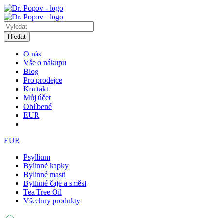
Hledat
O nás
Vše o nákupu
Blog
Pro prodejce
Kontakt
Můj účet
Oblíbené
EUR
EUR
Psyllium
Bylinné kapky
Bylinné masti
Bylinné čaje a směsi
Tea Tree Oil
Všechny produkty