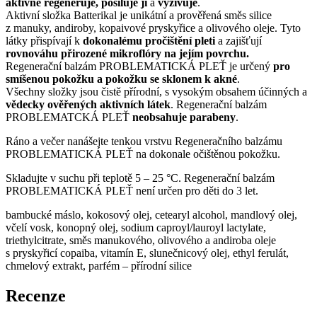
aktivně regeneruje, posiluje ji
a
vyživuje
.
Aktivní složka Batterikal je unikátní a prověřená směs silice
z manuky, andiroby, kopaivové pryskyřice a olivového oleje. Tyto
látky přispívají k
dokonalému pročištění pleti
a zajišťují
rovnováhu přirozené mikroflóry na jejím povrchu.
Regenerační balzám PROBLEMATICKÁ PLEŤ je určený
pro
smíšenou pokožku a pokožku se sklonem k akné
.
Všechny složky jsou čistě přírodní, s vysokým obsahem účinných a
vědecky ověřených aktivních látek
. Regenerační balzám
PROBLEMATCKÁ PLEŤ
neobsahuje parabeny
.
Ráno a večer nanášejte tenkou vrstvu Regeneračního balzámu
PROBLEMATICKÁ PLEŤ na dokonale očištěnou pokožku.
Skladujte v suchu při teplotě 5 – 25 °C. Regenerační balzám
PROBLEMATICKÁ PLEŤ není určen pro děti do 3 let.
bambucké máslo, kokosový olej, cetearyl alcohol, mandlový olej,
včelí vosk, konopný olej, sodium caproyl/lauroyl lactylate,
triethylcitrate, směs manukového, olivového a andiroba oleje
s pryskyřicí copaiba, vitamín E, slunečnicový olej, ethyl ferulát,
chmelový extrakt, parfém – přírodní silice
Recenze