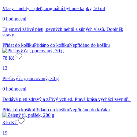
Vlasy – nehty – pleť, originální bylinné kapky, 50 ml
0 hodnocení
Tajemství zářivé pleti, pevných nehtů a silných vlasů. Doplněk
stravy.
Přidat do košíku
Přidáno do košíku
Nepřidáno do košíku
78
Kč
13
Pleťový čaj, porcovaný, 30 g
0 hodnocení
Dodává pleti zdravý a zářivý vzhled. Pravá krása vychází zevnitř.
Přidat do košíku
Přidáno do košíku
Nepřidáno do košíku
316
Kč
19