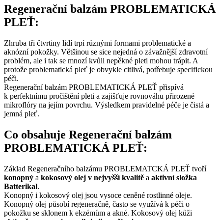
Regenerační balzám PROBLEMATICKÁ
PLEŤ:
Zhruba tři čtvrtiny lidí trpí různými formami problematické a
aknózní pokožky. Většinou se sice nejedná o závažnější zdravotní
problém, ale i tak se mnozí kvůli nepěkné pleti mohou trápit. A
protože problematická pleť je obvykle citlivá, potřebuje specifickou
péči.
Regenerační balzám PROBLEMATICKÁ PLEŤ přispívá
k perfektnímu pročištění pleti a zajišťuje rovnováhu přirozené
mikroflóry na jejím povrchu. Výsledkem pravidelné péče je čistá a
jemná pleť.
Co obsahuje Regenerační balzám
PROBLEMATICKÁ PLEŤ:
Základ Regeneračního balzámu PROBLEMATCKÁ PLEŤ tvoří
konopný
a
kokosový olej v nejvyšší kvalitě
a
aktivní složka
Batterikal
.
Konopný i kokosový olej jsou vysoce ceněné rostlinné oleje.
Konopný olej působí regeneračně, často se využívá k péči o
pokožku se sklonem k ekzémům a akné. Kokosový olej kůži