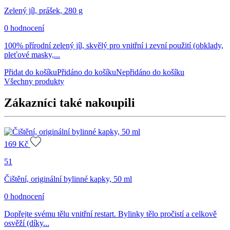
Zelený jíl, prášek, 280 g
0 hodnocení
100% přírodní zelený jíl, skvělý pro vnitřní i zevní použití (obklady,
pleťové masky,...
Přidat do košíku
Přidáno do košíku
Nepřidáno do košíku
Všechny produkty
Zákazníci také nakoupili
169
Kč
51
Čištění, originální bylinné kapky, 50 ml
0 hodnocení
Dopřejte svému tělu vnitřní restart. Bylinky tělo pročistí a celkově
osvěží (díky...