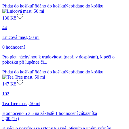
Přidat do košíku
Přidáno do košíku
Nepřidáno do košíku
130
Kč
44
Lnicová mast, 50 ml
0 hodnocení
Pro pleť náchylnou k trudovitosti (např. v dospívání), k péči o
pokožku při lupénce či...
Přidat do košíku
Přidáno do košíku
Nepřidáno do košíku
147
Kč
102
Tea Tree mast, 50 ml
Hodnoceno
5
z 5 na základě
1
hodnocení zákazníka
5,00
(1x)
K péči o pokožku se sklony k akné, plísním a jiným kožním