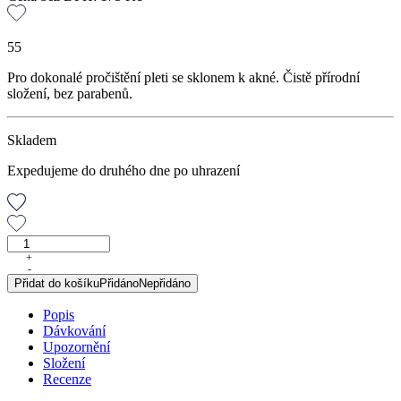
55
Pro dokonalé pročištění pleti se sklonem k akné. Čistě přírodní
složení, bez parabenů.
Skladem
Expedujeme do druhého dne po uhrazení
Regenerační
balzám
+
-
PROBLEMATICKÁ
Přidat do košíku
Přidáno
Nepřidáno
PLEŤ,
50
Popis
ml
Dávkování
množství
Upozornění
Složení
Recenze